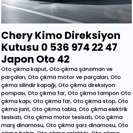
Chery Kimo Direksiyon
Kutusu 0 536 974 22 47
Japon Oto 42
Oto çıkma kaput, Oto çıkma şanzıman ve parçaları, Oto çıkma motor ve parçaları, Oto çıkma silindir kapağı, Oto çıkma direksiyon pompası, Oto çıkma far, Oto çıkma tampon Oto çıkma kapı, Oto çıkma far, Oto çıkma stop, Oto çıkma jant, Oto çıkma tabla, Oto çıkma elektrik tesisatı, Oto çıkma motor tesisatı, Oto çıkma marş dinamosu, Oto çıkma şarz dinamosu, Oto çıkma bobin, Oto çıkma enjektör, Oto çıkma karbüratör, Oto çıkma şamandıra , Oto çıkma yakıt pompası, Oto çıkma eksoz, Oto çıkma manifold, Oto çıkma katalizör, Oto çıkma beyin, Oto çıkma airbag, Oto çıkma sigorta, Oto çıkma sinyal, Oto hava filitre kazanı, Oto çıkma yağ filtresi, Oto çıkma yakıt filtresi, Oto çıkma debriyaj seti, Oto çıkma fren seti, Oto çıkma kampana, Oto çıkma körük, Oto çıkma fan, Oto çıkma fan davlumbazı, Oto çıkma soğutucu, Oto çıkma radyatör, Oto çıkma klima kompresörü, Oto çıkma bagaj, Oto çıkma su radyatörünü, Oto çıkma klima radyatörü, Oto çıkma interkol radyatörü, Oto çıkma cam, Oto çıkma çamurluk, Oto çıkma davlumbaz, Oto çıkma güneşlik, Oto çıkma kapı kolu, Oto çıkma kapı saçı, Oto çıkma karter, Oto kesme marşpiyel, Oto çıkma panel, Oto çıkma panjur , Oto çıkma sunroof, Oto çıkma arka tampon, Oto çıkma ön tampon, Oto çıkma ayna, Oto çıkma amartisör, Oto çıkma el freni, Oto çıkma el fren tabancası, Oto çıkma direksiyon simidi, Oto çıkma koltuk, Oto çıkma vites topuzu, Oto çıkma göğüs, Oto çıkma torpido, Oto çıkma kilometre saati, Oto çıkma dingil, Oto çıkma blok, Oto çıkma motor bloğu, Oto çıkma krank, Oto çıkma eksantrik mili, Oto çıkma gaz kelebeği, Oto çıkma kompresör, Oto çıkma mafsal, Oto çıkma motor kulağı, Oto çıkma motor, Oto çıkma piston kolu, Oto çıkma segman, Oto çıkma rulman, Oto çıkma turbo, Oto çıkma yağ pompası, Oto çıkma şanzıman dişlisi, Oto çıkma mafsal, Oto çıkma sekromenç, Oto çıkma türbin, Oto çıkma volant, Oto çıkma aks, Oto çıkma akis, Oto çıkma direksiyon kutusu, Oto çıkma direksiyon mili, Oto çıkma helezyon yayı, Oto çıkma körük, Oto çıkma porya, Oto çıkma sis çerçevesi, Oto çıkma kapı menteşesi, Oto çıkma sis farı, Oto çıkma difaransiyel, Oto çıkma traves, Oto çıkma cam motoru, Oto çıkma sinyal, Oto çıkma cam düğmesi, Oto çıkma kapı döşemesi, Oto çıkma cam kirkosu, Oto çıkma kalorifer kutusu, Oto çıkma beşik, Oto çıkma filtre, Oto çıkma konsül, Oto çıkma tampon demiri, Oto çıkma kapı kilidi, Oto çıkma motor takozu, Oto çıkma kampana, Oto çıkma gösterge paneli, Oto çıkma taşıyıcı, Oto kesme tavan, Oto kesme marşpiyel, Oto kesme çamurluk, Oto kesme yarım arka, Oto çıkma hava akış metresi, Oto çıkma vestenhaouse, Oto çıkma vestibhouse, Oto çıkma park sensörü Oto çıkma kapı fitilleri, Oto çıkma cam düğmesi, Oto çıkma motor takozu, Oto çıkma vites topuzu, Oto çıkma far beyni, Oto çıkma motor beyni, Oto çıkma airbag beyni, Oto çıkma abs beyni, Oto çıkma şanzıman beyni, Oto parça, Oto çıkma yedek parça, Oto oto yedek parça, Oto sigorta kutusu, Oto çıkma su bidonu, Oto çıkma teyp, Oto çıkma cd çalar, Oto çıkma rölanti ayarlayıcı, Oto çıkma kolon kilidi, Oto çıkma kapı kilidi, Oto çıkma kapı iç açma kolu, Oto çıkma kapı çıtası, Oto çıkma tavan çıtası, Oto çıkma krank kasnağı, Oto çıkma eksantrik kasnağı, Oto çıkma alt travers, Oto çıkma arka dingil, Oto çıkma fren merkezi, Oto çıkma imop kutus, Oto çıkma sigorta tablası, Oto çıkma klima ekranı, Oto çıkma vakum, Oto çıkma orta havalandırma, Oto çıkma radyo ekranı, Oto çıkma yağ pompası, Oto çıkma şanzıman kulağı, Oto çıkma debriyaj bilyası, Oto çıkma direksiyon spotu, Oto çıkma direksiyon sargısı, Oto çıkma airbag sargısı, Oto çıkma tesisat kablosu, Oto çıkma klima paneli, Oto çıkma ön kapı, Oto çıkma arka kapı, Oto çıkma baskı balata, Oto çıkma volant, Oto çıkma yedek parça, Oto çıkma parça, Oto oto yedek parça, Oto parça, Çıkma parça, Oto çıkma parçaları, Çıkma parçaları, Oto yedek parça, Oto çıkma şanzıman, Oto çıkma hoparlör, Oto çıkma fren vakum, Oto çıkma map sensösrü, Oto çıkma cam silgi motoru, Oto çıkma cam silgi kolu, Oto çıkma flaşö, Oto çıkma vites levyesi, Oto çıkma turbo basınç Oto çıkma vestinghouse, Oto çıkma gaz pedalı, Oto çıkma su bidonu, Oto çıkma ganister, Oto çıkma tampon braketi, Oto çıkma çamurluk davlumbazı, Oto çıkma el fren teli, Oto çıkma şarj dinamosu, Oto çıkma biel kolu, Oto çıkma hava akış metresi, Oto çıkma eksoz sondası, Oto çıkma emme manifoldu, Oto çıkma fincan, Oto çıkma itici horozlar, Oto çıkma piyano mili, Oto çıkma vites halatı, Oto çıkma tavan döşemesi, Oto çıkma sanroof düğmesi, Oto çıkma sanroof camı, Oto çıkma tavan anteni, Oto çıkma kapı bantları, Oto çıkma kapı soketi, Oto çıkma kapı tesisatı, Oto çıkma koltuk ayar düğmesi, Oto çıkma kapı rayı, Oto çıkma şanzıman dişlisi, Oto çıkma reyil borusu, Oto çıkma buji kablosu, Oto çıkma yağ çubuğu, Oto çıkma distribitör kapağı, Oto çıkma termostat, Oto çıkma map sensörü, Oto çıkma motor kaputu, Oto çıkma kapı nikelajı, Oto çıkma tampon nikelajı, Oto çıkma fren disk, Oto çıkma debriyaj rulmanı, Oto çıkma karbüratör, Oto çıkma eksoz takozu, Oto çıkma körük, Oto çıkma cam su deposu, Oto çıkma genleşme kavanozu, Oto çıkma süspansiyon, Oto çıkma devirdaim hortumu, Oto çıkma travers, Oto çıkma yedek su deposu, Oto çıkma emme manifolt, Oto çıkma kaset çalar, Oto çıkma kapı bandı, Oto çıkma eksantrik horuzu, Oto çıkma xenon far beyni, Oto çıkma tampon ızgarası, Oto çıkma cd çalar, Oto çıkma yakıt deposu, Oto çıkma tampon kaplaması, Oto çıkma kaput mandalı, Oto çıkma el fren düğmesi, Oto çıkma dikiz aynası, Oto çıkma yarım motor, Oto çıkma turbo borusu, Oto çıkma dış ayna, Oto çıkma iç ayna, Oto çıkma tozluk kapağı, Oto çıkma tampon alt bagaliti, Oto çıkma toz kapağı, Oto çıkma parça ankara, Oto çıkma parça İstanbul, Oto çıkma parça adana, Oto çıkma parça elağzı, Oto çıkma parça izmir, Oto çıkma parça bursa, Oto çıkma parça Eskişehir, Oto çıkma parça kayseri, Oto çıkma parça Diyarbakır, Oto çıkma parça Şanlıurfa, Oto çıkma parça,Gaziantep Oto çıkma parça ağrı, Oto çıkma parça konya, Oto çıkma parça Yozgat, Oto çıkma parça Nevşehir, Oto çıkma parça Niğde, Oto çıkma parça Antaly, Oto çıkma parça malatya, Oto çıkma parça mardin, Oto çıkma parça van, Oto çıkma parça hakkari, Oto çıkma parça,Erzurum Oto çıkma parça sivas, Oto çıkma parça Trabzon, Oto çıkma parça çorum, Oto çıkma parça samsun, Oto çıkma parça bolu, Oto çıkma parça afyon, Oto parça, Oto yedek parça, Oto oto yedek parça, Oto parçaları, Oto çıkmacı,yıldız sanayi sitesi ostim,otomobil yedek parça, çıkma parça oto yedek parça, Oto çıkma parça Oto parça, Oto çıkma parça , çıkma Oto parça,Adana Oto Çıkma Parça , Adıyaman Oto Çıkma Parça Afyon Oto Çıkma Parça Ağrı Oto Çıkma Parça Aksaray Oto Çıkma Parça Amasya Oto Çıkma Parça Ankara Oto Çıkma Parça Antalya Oto Çıkma Parça Ardahan Oto Çıkma Parça Artvin Oto Çıkma Parça Aydın Oto Çıkma Parça Balıkesir Oto Çıkma Parça Bartın Oto Çıkma Parça Batman Oto Çıkma Parça Bayburt Oto Çıkma Parça Bilecik Oto Çıkma Parça Bingöl Oto Çıkma Parça Bitlis Oto Çıkma Parça Bolu Oto Çıkma Parça Bursa Oto Çıkma Parça Çanakkale Oto Çıkma Parça Çankırı Oto Çıkma Parça Çorum Oto Çıkma Parça Denizli Oto Çıkma Parça Diyarbakır Oto Çıkma Parça Düzce Oto Çıkma Parça Edirne Oto Çıkma Parça Elazığ Oto Çıkma Parça Erzincan Oto Çıkma Parça Erzurum Oto Çıkma Parça Eskişehir Oto Çıkma Parça Gaziantep Oto Çıkma Parça Giresun Oto Çıkma Parça Gümüşhane Oto Çıkma Parça Hakkari Oto Çıkma Parça Hatay Oto Çıkma Parça Iğdır Oto Çıkma Parça Isparta Oto Çıkma Parça İstanbul Oto Çıkma Parça İzmir Oto Çıkma Parça Kahramanmaraş Oto Çıkma Karabük Oto Çıkma Parça Karaman Oto Çıkma Parça Kars Oto Çıkma Parça Kastamonu Oto Çıkma Parça Kayseri Oto Çıkma Parça Kilis Oto Çıkma Parça Kırıkkale Oto Çıkma Parça Kırklareli Oto Çıkma Parça Kırşehir Oto Çıkma Parça Kocaeli Oto Çıkma Parça Konya Oto Çıkma Parça Kütahya Oto Çıkma Parça Malatya Oto Çıkma Parça Manisa Yedek Parça Mardin Oto Çıkma Parça Mersin Oto Çıkma Parça Muğla Oto Çıkma Parça Nevşehir Oto Çıkma Parça Niğde Oto Çıkma Parça Ordu Oto Çıkma Parça Osmaniye Oto Çıkma Parça Rize Oto Çıkma Parça Sakarya Oto Çıkma Parça Samsun Oto Çıkma Parça Şanlıurfa Oto Çıkma Parça Siirt Oto Çıkma Parça Sinop Oto Çıkma Parça Şırnak Oto Çıkma Parça Sivas Oto Çıkma Parça Oto Çıkma Parça Tekirdağ Oto Çıkma Parça Tokat Oto Çıkma Parça Trabzon Oto Çıkma Parça Tunceli Oto Çıkma Parça Uşak Oto Çıkma Parça Van Oto Çıkma Parça Yalova Oto Çıkma Parça Yozgat Oto Çıkma Parça Zonguldak Oto Çıkma Parça Online Oto Çıkma Parça Düzce Oto Çıkma Parça Osmaniye Oto Çıkma Parça Kilis Oto Çıkma Parça Karabük Oto Çıkma Parça Yalova Oto Çıkma Parça Iğdır Oto Çıkma Parça Ardahan Oto Çıkma Parça Bartın Oto Çıkma Parça Şırnak Oto Çıkma Parça Adana Oto Çıkma yedek Parça Adıyaman Oto Çıkma yedek Afyon Oto Çıkma yedek Parça Ağrı Oto Çıkma yedek Parça Aksaray Oto Çıkma yedek Parça Amasya Oto Çıkma yedek Parça Ankara Oto Çıkma yedek Parça Antalya Oto Çıkma yedek Parça Ardahan Oto Çıkma yedek Parça Artvin Oto Çıkma yedek Parça Aydın Oto Çıkma yedek Parça Balıkesir Oto Çıkma yedek Parça Bartın Oto Çıkma yedek Parça Batman Oto Çıkma yedek Parça Bayburt Oto Çıkma yedek Parça Bilecik Oto Çıkma yedek Parça Bingöl Oto Çıkma yedek Parça Bitlis Oto Çıkma yedek Parça Bolu Oto Çıkma yedek Parça Bursa Oto Çıkma yedek Parça Çanakkale Oto Çıkma yedek Çankırı Oto Çıkma yedek Parça Çorum Oto Çıkma yedek Parça Denizli Oto Çıkma yedek Parça Diyarbakır Oto Çıkma yedek Düzce Oto Çıkma yedek Parça Edirne Oto Çıkma yedek Parça Elazığ Oto Çıkma yedek Parça Erzincan Oto Çıkma yedek Parça Erzurum Oto Çıkma yedek Parça Eskişehir Oto Çıkma yedek Parça Gaziantep Oto Çıkma yedek Giresun Oto Çıkma yedek Parça Gümüşhane Oto Çıkma yedek Hakkari Oto Çıkma yedek Parça Hatay Oto Çıkma yedek Parça Iğdır Oto Çıkma yedek Parça Isparta Oto Çıkma yedek Parça İstanbul Oto Çıkma yedek Parça İzmir Oto Çıkma yedek Parça Kahramanmaraş Oto Çıkma Karabük Oto Çıkma yedek Parça Karaman Oto Çıkma yedek Parça Kars Oto Çıkma yedek Parça Kastamonu Oto Çıkma yedek Kayseri Oto Çıkma yedek Parça Kilis Oto Çıkma yedek Parça Oto Çıkma Şarj Dinamosu, Oto Çıkma Taban Döşemeleri, Tekirdağ O