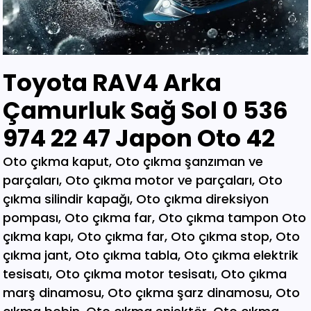
Toyota RAV4 Arka
Çamurluk Sağ Sol 0 536
974 22 47 Japon Oto 42
Oto çıkma kaput, Oto çıkma şanzıman ve parçaları, Oto çıkma motor ve parçaları, Oto çıkma silindir kapağı, Oto çıkma direksiyon pompası, Oto çıkma far, Oto çıkma tampon Oto çıkma kapı, Oto çıkma far, Oto çıkma stop, Oto çıkma jant, Oto çıkma tabla, Oto çıkma elektrik tesisatı, Oto çıkma motor tesisatı, Oto çıkma marş dinamosu, Oto çıkma şarz dinamosu, Oto çıkma bobin, Oto çıkma enjektör, Oto çıkma karbüratör, Oto çıkma şamandıra , Oto çıkma yakıt pompası, Oto çıkma eksoz, Oto çıkma manifold, Oto çıkma katalizör, Oto çıkma beyin, Oto çıkma airbag, Oto çıkma sigorta, Oto çıkma sinyal, Oto hava filitre kazanı, Oto çıkma yağ filtresi, Oto çıkma yakıt filtresi, Oto çıkma debriyaj seti, Oto çıkma fren seti, Oto çıkma kampana, Oto çıkma körük, Oto çıkma fan, Oto çıkma fan davlumbazı, Oto çıkma soğutucu, Oto çıkma radyatör, Oto çıkma klima kompresörü, Oto çıkma bagaj, Oto çıkma su radyatörünü, Oto çıkma klima radyatörü, Oto çıkma interkol radyatörü, Oto çıkma cam, Oto çıkma çamurluk, Oto çıkma davlumbaz, Oto çıkma güneşlik, Oto çıkma kapı kolu, Oto çıkma kapı saçı, Oto çıkma karter, Oto kesme marşpiyel, Oto çıkma panel, Oto çıkma panjur , Oto çıkma sunroof, Oto çıkma arka tampon, Oto çıkma ön tampon, Oto çıkma ayna, Oto çıkma amartisör, Oto çıkma el freni, Oto çıkma el fren tabancası, Oto çıkma direksiyon simidi, Oto çıkma koltuk, Oto çıkma vites topuzu, Oto çıkma göğüs, Oto çıkma torpido, Oto çıkma kilometre saati, Oto çıkma dingil, Oto çıkma blok, Oto çıkma motor bloğu, Oto çıkma krank, Oto çıkma eksantrik mili, Oto çıkma gaz kelebeği, Oto çıkma kompresör, Oto çıkma mafsal, Oto çıkma motor kulağı, Oto çıkma motor, Oto çıkma piston kolu, Oto çıkma segman, Oto çıkma rulman, Oto çıkma turbo, Oto çıkma yağ pompası, Oto çıkma şanzıman dişlisi, Oto çıkma mafsal, Oto çıkma sekromenç, Oto çıkma türbin, Oto çıkma volant, Oto çıkma aks, Oto çıkma akis, Oto çıkma direksiyon kutusu, Oto çıkma direksiyon mili, Oto çıkma helezyon yayı, Oto çıkma körük, Oto çıkma porya, Oto çıkma sis çerçevesi, Oto çıkma kapı menteşesi, Oto çıkma sis farı, Oto çıkma difaransiyel, Oto çıkma traves, Oto çıkma cam motoru, Oto çıkma sinyal, Oto çıkma cam düğmesi, Oto çıkma kapı döşemesi, Oto çıkma cam kirkosu, Oto çıkma kalorifer kutusu, Oto çıkma beşik, Oto çıkma filtre, Oto çıkma konsül, Oto çıkma tampon demiri, Oto çıkma kapı kilidi, Oto çıkma motor takozu, Oto çıkma kampana, Oto çıkma gösterge paneli, Oto çıkma taşıyıcı, Oto kesme tavan, Oto kesme marşpiyel, Oto kesme çamurluk, Oto kesme yarım arka, Oto çıkma hava akış metresi, Oto çıkma vestenhaouse, Oto çıkma vestibhouse, Oto çıkma park sensörü Oto çıkma kapı fitilleri, Oto çıkma cam düğmesi, Oto çıkma motor takozu, Oto çıkma vites topuzu, Oto çıkma far beyni, Oto çıkma motor beyni, Oto çıkma airbag beyni, Oto çıkma abs beyni, Oto çıkma şanzıman beyni, Oto parça, Oto çıkma yedek parça, Oto oto yedek parça, Oto sigorta kutusu, Oto çıkma su bidonu, Oto çıkma teyp, Oto çıkma cd çalar, Oto çıkma rölanti ayarlayıcı, Oto çıkma kolon kilidi, Oto çıkma kapı kilidi, Oto çıkma kapı iç açma kolu, Oto çıkma kapı çıtası, Oto çıkma tavan çıtası, Oto çıkma krank kasnağı, Oto çıkma eksantrik kasnağı, Oto çıkma alt travers, Oto çıkma arka dingil, Oto çıkma fren merkezi, Oto çıkma imop kutus, Oto çıkma sigorta tablası, Oto çıkma klima ekranı, Oto çıkma vakum, Oto çıkma orta havalandırma, Oto çıkma radyo ekranı, Oto çıkma yağ pompası, Oto çıkma şanzıman kulağı, Oto çıkma debriyaj bilyası, Oto çıkma direksiyon spotu, Oto çıkma direksiyon sargısı, Oto çıkma airbag sargısı, Oto çıkma tesisat kablosu, Oto çıkma klima paneli, Oto çıkma ön kapı, Oto çıkma arka kapı, Oto çıkma baskı balata, Oto çıkma volant, Oto çıkma yedek parça, Oto çıkma parça, Oto oto yedek parça, Oto parça, Çıkma parça, Oto çıkma parçaları, Çıkma parçaları, Oto yedek parça, Oto çıkma şanzıman, Oto çıkma hoparlör, Oto çıkma fren vakum, Oto çıkma map sensösrü, Oto çıkma cam silgi motoru, Oto çıkma cam silgi kolu, Oto çıkma flaşö, Oto çıkma vites levyesi, Oto çıkma turbo basınç Oto çıkma vestinghouse, Oto çıkma gaz pedalı, Oto çıkma su bidonu, Oto çıkma ganister, Oto çıkma tampon braketi, Oto çıkma çamurluk davlumbazı, Oto çıkma el fren teli, Oto çıkma şarj dinamosu, Oto çıkma biel kolu, Oto çıkma hava akış metresi, Oto çıkma eksoz sondası, Oto çıkma emme manifoldu, Oto çıkma fincan, Oto çıkma itici horozlar, Oto çıkma piyano mili, Oto çıkma vites halatı, Oto çıkma tavan döşemesi, Oto çıkma sanroof düğmesi, Oto çıkma sanroof camı, Oto çıkma tavan anteni, Oto çıkma kapı bantları, Oto çıkma kapı soketi, Oto çıkma kapı tesisatı, Oto çıkma koltuk ayar düğmesi, Oto çıkma kapı rayı, Oto çıkma şanzıman dişlisi, Oto çıkma reyil borusu, Oto çıkma buji kablosu, Oto çıkma yağ çubuğu, Oto çıkma distribitör kapağı, Oto çıkma termostat, Oto çıkma map sensörü, Oto çıkma motor kaputu, Oto çıkma kapı nikelajı, Oto çıkma tampon nikelajı, Oto çıkma fren disk, Oto çıkma debriyaj rulmanı, Oto çıkma karbüratör, Oto çıkma eksoz takozu, Oto çıkma körük, Oto çıkma cam su deposu, Oto çıkma genleşme kavanozu, Oto çıkma süspansiyon, Oto çıkma devirdaim hortumu, Oto çıkma travers, Oto çıkma yedek su deposu, Oto çıkma emme manifolt, Oto çıkma kaset çalar, Oto çıkma kapı bandı, Oto çıkma eksantrik horuzu, Oto çıkma xenon far beyni, Oto çıkma tampon ızgarası, Oto çıkma cd çalar, Oto çıkma yakıt deposu, Oto çıkma tampon kaplaması, Oto çıkma kaput mandalı, Oto çıkma el fren düğmesi, Oto çıkma dikiz aynası, Oto çıkma yarım motor, Oto çıkma turbo borusu, Oto çıkma dış ayna, Oto çıkma iç ayna, Oto çıkma tozluk kapağı, Oto çıkma tampon alt bagaliti, Oto çıkma toz kapağı, Oto çıkma parça ankara, Oto çıkma parça İstanbul, Oto çıkma parça adana, Oto çıkma parça elağzı, Oto çıkma parça izmir, Oto çıkma parça bursa, Oto çıkma parça Eskişehir, Oto çıkma parça kayseri, Oto çıkma parça Diyarbakır, Oto çıkma parça Şanlıurfa, Oto çıkma parça,Gaziantep Oto çıkma parça ağrı, Oto çıkma parça konya, Oto çıkma parça Yozgat, Oto çıkma parça Nevşehir, Oto çıkma parça Niğde, Oto çıkma parça Antaly, Oto çıkma parça malatya, Oto çıkma parça mardin, Oto çıkma parça van, Oto çıkma parça hakkari, Oto çıkma parça,Erzurum Oto çıkma parça sivas, Oto çıkma parça Trabzon, Oto çıkma parça çorum, Oto çıkma parça samsun, Oto çıkma parça bolu, Oto çıkma parça afyon, Oto parça, Oto yedek parça, Oto oto yedek parça, Oto parçaları, Oto çıkmacı,yıldız sanayi sitesi ostim,otomobil yedek parça, çıkma parça oto yedek parça, Oto çıkma parça Oto parça, Oto çıkma parça , çıkma Oto parça,Adana Oto Çıkma Parça , Adıyaman Oto Çıkma Parça Afyon Oto Çıkma Parça Ağrı Oto Çıkma Parça Aksaray Oto Çıkma Parça Amasya Oto Çıkma Parça Ankara Oto Çıkma Parça Antalya Oto Çıkma Parça Ardahan Oto Çıkma Parça Artvin Oto Çıkma Parça Aydın Oto Çıkma Parça Balıkesir Oto Çıkma Parça Bartın Oto Çıkma Parça Batman Oto Çıkma Parça Bayburt Oto Çıkma Parça Bilecik Oto Çıkma Parça Bingöl Oto Çıkma Parça Bitlis Oto Çıkma Parça Bolu Oto Çıkma Parça Bursa Oto Çıkma Parça Çanakkale Oto Çıkma Parça Çankırı Oto Çıkma Parça Çorum Oto Çıkma Parça Denizli Oto Çıkma Parça Diyarbakır Oto Çıkma Parça Düzce Oto Çıkma Parça Edirne Oto Çıkma Parça Elazığ Oto Çıkma Parça Erzincan Oto Çıkma Parça Erzurum Oto Çıkma Parça Eskişehir Oto Çıkma Parça Gaziantep Oto Çıkma Parça Giresun Oto Çıkma Parça Gümüşhane Oto Çıkma Parça Hakkari Oto Çıkma Parça Hatay Oto Çıkma Parça Iğdır Oto Çıkma Parça Isparta Oto Çıkma Parça İstanbul Oto Çıkma Parça İzmir Oto Çıkma Parça Kahramanmaraş Oto Çıkma Karabük Oto Çıkma Parça Karaman Oto Çıkma Parça Kars Oto Çıkma Parça Kastamonu Oto Çıkma Parça Kayseri Oto Çıkma Parça Kilis Oto Çıkma Parça Kırıkkale Oto Çıkma Parça Kırklareli Oto Çıkma Parça Kırşehir Oto Çıkma Parça Kocaeli Oto Çıkma Parça Konya Oto Çıkma Parça Kütahya Oto Çıkma Parça Malatya Oto Çıkma Parça Manisa Yedek Parça Mardin Oto Çıkma Parça Mersin Oto Çıkma Parça Muğla Oto Çıkma Parça Nevşehir Oto Çıkma Parça Niğde Oto Çıkma Parça Ordu Oto Çıkma Parça Osmaniye Oto Çıkma Parça Rize Oto Çıkma Parça Sakarya Oto Çıkma Parça Samsun Oto Çıkma Parça Şanlıurfa Oto Çıkma Parça Siirt Oto Çıkma Parça Sinop Oto Çıkma Parça Şırnak Oto Çıkma Parça Sivas Oto Çıkma Parça Oto Çıkma Parça Tekirdağ Oto Çıkma Parça Tokat Oto Çıkma Parça Trabzon Oto Çıkma Parça Tunceli Oto Çıkma Parça Uşak Oto Çıkma Parça Van Oto Çıkma Parça Yalova Oto Çıkma Parça Yozgat Oto Çıkma Parça Zonguldak Oto Çıkma Parça Online Oto Çıkma Parça Düzce Oto Çıkma Parça Osmaniye Oto Çıkma Parça Kilis Oto Çıkma Parça Karabük Oto Çıkma Parça Yalova Oto Çıkma Parça Iğdır Oto Çıkma Parça Ardahan Oto Çıkma Parça Bartın Oto Çıkma Parça Şırnak Oto Çıkma Parça Adana Oto Çıkma yedek Parça Adıyaman Oto Çıkma yedek Afyon Oto Çıkma yedek Parça Ağrı Oto Çıkma yedek Parça Aksaray Oto Çıkma yedek Parça Amasya Oto Çıkma yedek Parça Ankara Oto Çıkma yedek Parça Antalya Oto Çıkma yedek Parça Ardahan Oto Çıkma yedek Parça Artvin Oto Çıkma yedek Parça Aydın Oto Çıkma yedek Parça Balıkesir Oto Çıkma yedek Parça Bartın Oto Çıkma yedek Parça Batman Oto Çıkma yedek Parça Bayburt Oto Çıkma yedek Parça Bilecik Oto Çıkma yedek Parça Bingöl Oto Çıkma yedek Parça Bitlis Oto Çıkma yedek Parça Bolu Oto Çıkma yedek Parça Bursa Oto Çıkma yedek Parça Çanakkale Oto Çıkma yedek Çankırı Oto Çıkma yedek Parça Çorum Oto Çıkma yedek Parça Denizli Oto Çıkma yedek Parça Diyarbakır Oto Çıkma yedek Düzce Oto Çıkma yedek Parça Edirne Oto Çıkma yedek Parça Elazığ Oto Çıkma yedek Parça Erzincan Oto Çıkma yedek Parça Erzurum Oto Çıkma yedek Parça Eskişehir Oto Çıkma yedek Parça Gaziantep Oto Çıkma yedek Giresun Oto Çıkma yedek Parça Gümüşhane Oto Çıkma yedek Hakkari Oto Çıkma yedek Parça Hatay Oto Çıkma yedek Parça Iğdır Oto Çıkma yedek Parça Isparta Oto Çıkma yedek Parça İstanbul Oto Çıkma yedek Parça İzmir Oto Çıkma yedek Parça Kahramanmaraş Oto Çıkma Karabük Oto Çıkma yedek Parça Karaman Oto Çıkma yedek Parça Kars Oto Çıkma yedek Parça Kastamonu Oto Çıkma yedek Kayseri Oto Çıkma yedek Parça Kilis Oto Çıkma yedek Parça Oto Çıkma Şarj Dinamosu, Oto Çıkma Taban Döşemeleri, Tekirdağ O