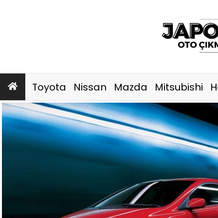
Toyota
Nissan
Mazda
Mitsubishi
H