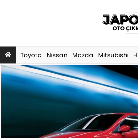
Toyota
Nissan
Mazda
Mitsubishi
H