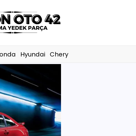
onda
Hyundai
Chery