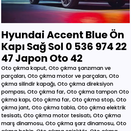
Hyundai Accent Blue Ön
Kapı Sağ Sol 0 536 974 22
47 Japon Oto 42
Oto çıkma kaput, Oto çıkma şanzıman ve parçaları, Oto çıkma motor ve parçaları, Oto çıkma silindir kapağı, Oto çıkma direksiyon pompası, Oto çıkma far, Oto çıkma tampon Oto çıkma kapı, Oto çıkma far, Oto çıkma stop, Oto çıkma jant, Oto çıkma tabla, Oto çıkma elektrik tesisatı, Oto çıkma motor tesisatı, Oto çıkma marş dinamosu, Oto çıkma şarz dinamosu, Oto çıkma bobin, Oto çıkma enjektör, Oto çıkma karbüratör, Oto çıkma şamandıra , Oto çıkma yakıt pompası, Oto çıkma eksoz, Oto çıkma manifold, Oto çıkma katalizör, Oto çıkma beyin, Oto çıkma airbag, Oto çıkma sigorta, Oto çıkma sinyal, Oto hava filitre kazanı, Oto çıkma yağ filtresi, Oto çıkma yakıt filtresi, Oto çıkma debriyaj seti, Oto çıkma fren seti, Oto çıkma kampana, Oto çıkma körük, Oto çıkma fan, Oto çıkma fan davlumbazı, Oto çıkma soğutucu, Oto çıkma radyatör, Oto çıkma klima kompresörü, Oto çıkma bagaj, Oto çıkma su radyatörünü, Oto çıkma klima radyatörü, Oto çıkma interkol radyatörü, Oto çıkma cam, Oto çıkma çamurluk, Oto çıkma davlumbaz, Oto çıkma güneşlik, Oto çıkma kapı kolu, Oto çıkma kapı saçı, Oto çıkma karter, Oto kesme marşpiyel, Oto çıkma panel, Oto çıkma panjur , Oto çıkma sunroof, Oto çıkma arka tampon, Oto çıkma ön tampon, Oto çıkma ayna, Oto çıkma amartisör, Oto çıkma el freni, Oto çıkma el fren tabancası, Oto çıkma direksiyon simidi, Oto çıkma koltuk, Oto çıkma vites topuzu, Oto çıkma göğüs, Oto çıkma torpido, Oto çıkma kilometre saati, Oto çıkma dingil, Oto çıkma blok, Oto çıkma motor bloğu, Oto çıkma krank, Oto çıkma eksantrik mili, Oto çıkma gaz kelebeği, Oto çıkma kompresör, Oto çıkma mafsal, Oto çıkma motor kulağı, Oto çıkma motor, Oto çıkma piston kolu, Oto çıkma segman, Oto çıkma rulman, Oto çıkma turbo, Oto çıkma yağ pompası, Oto çıkma şanzıman dişlisi, Oto çıkma mafsal, Oto çıkma sekromenç, Oto çıkma türbin, Oto çıkma volant, Oto çıkma aks, Oto çıkma akis, Oto çıkma direksiyon kutusu, Oto çıkma direksiyon mili, Oto çıkma helezyon yayı, Oto çıkma körük, Oto çıkma porya, Oto çıkma sis çerçevesi, Oto çıkma kapı menteşesi, Oto çıkma sis farı, Oto çıkma difaransiyel, Oto çıkma traves, Oto çıkma cam motoru, Oto çıkma sinyal, Oto çıkma cam düğmesi, Oto çıkma kapı döşemesi, Oto çıkma cam kirkosu, Oto çıkma kalorifer kutusu, Oto çıkma beşik, Oto çıkma filtre, Oto çıkma konsül, Oto çıkma tampon demiri, Oto çıkma kapı kilidi, Oto çıkma motor takozu, Oto çıkma kampana, Oto çıkma gösterge paneli, Oto çıkma taşıyıcı, Oto kesme tavan, Oto kesme marşpiyel, Oto kesme çamurluk, Oto kesme yarım arka, Oto çıkma hava akış metresi, Oto çıkma vestenhaouse, Oto çıkma vestibhouse, Oto çıkma park sensörü Oto çıkma kapı fitilleri, Oto çıkma cam düğmesi, Oto çıkma motor takozu, Oto çıkma vites topuzu, Oto çıkma far beyni, Oto çıkma motor beyni, Oto çıkma airbag beyni, Oto çıkma abs beyni, Oto çıkma şanzıman beyni, Oto parça, Oto çıkma yedek parça, Oto oto yedek parça, Oto sigorta kutusu, Oto çıkma su bidonu, Oto çıkma teyp, Oto çıkma cd çalar, Oto çıkma rölanti ayarlayıcı, Oto çıkma kolon kilidi, Oto çıkma kapı kilidi, Oto çıkma kapı iç açma kolu, Oto çıkma kapı çıtası, Oto çıkma tavan çıtası, Oto çıkma krank kasnağı, Oto çıkma eksantrik kasnağı, Oto çıkma alt travers, Oto çıkma arka dingil, Oto çıkma fren merkezi, Oto çıkma imop kutus, Oto çıkma sigorta tablası, Oto çıkma klima ekranı, Oto çıkma vakum, Oto çıkma orta havalandırma, Oto çıkma radyo ekranı, Oto çıkma yağ pompası, Oto çıkma şanzıman kulağı, Oto çıkma debriyaj bilyası, Oto çıkma direksiyon spotu, Oto çıkma direksiyon sargısı, Oto çıkma airbag sargısı, Oto çıkma tesisat kablosu, Oto çıkma klima paneli, Oto çıkma ön kapı, Oto çıkma arka kapı, Oto çıkma baskı balata, Oto çıkma volant, Oto çıkma yedek parça, Oto çıkma parça, Oto oto yedek parça, Oto parça, Çıkma parça, Oto çıkma parçaları, Çıkma parçaları, Oto yedek parça, Oto çıkma şanzıman, Oto çıkma hoparlör, Oto çıkma fren vakum, Oto çıkma map sensösrü, Oto çıkma cam silgi motoru, Oto çıkma cam silgi kolu, Oto çıkma flaşö, Oto çıkma vites levyesi, Oto çıkma turbo basınç Oto çıkma vestinghouse, Oto çıkma gaz pedalı, Oto çıkma su bidonu, Oto çıkma ganister, Oto çıkma tampon braketi, Oto çıkma çamurluk davlumbazı, Oto çıkma el fren teli, Oto çıkma şarj dinamosu, Oto çıkma biel kolu, Oto çıkma hava akış metresi, Oto çıkma eksoz sondası, Oto çıkma emme manifoldu, Oto çıkma fincan, Oto çıkma itici horozlar, Oto çıkma piyano mili, Oto çıkma vites halatı, Oto çıkma tavan döşemesi, Oto çıkma sanroof düğmesi, Oto çıkma sanroof camı, Oto çıkma tavan anteni, Oto çıkma kapı bantları, Oto çıkma kapı soketi, Oto çıkma kapı tesisatı, Oto çıkma koltuk ayar düğmesi, Oto çıkma kapı rayı, Oto çıkma şanzıman dişlisi, Oto çıkma reyil borusu, Oto çıkma buji kablosu, Oto çıkma yağ çubuğu, Oto çıkma distribitör kapağı, Oto çıkma termostat, Oto çıkma map sensörü, Oto çıkma motor kaputu, Oto çıkma kapı nikelajı, Oto çıkma tampon nikelajı, Oto çıkma fren disk, Oto çıkma debriyaj rulmanı, Oto çıkma karbüratör, Oto çıkma eksoz takozu, Oto çıkma körük, Oto çıkma cam su deposu, Oto çıkma genleşme kavanozu, Oto çıkma süspansiyon, Oto çıkma devirdaim hortumu, Oto çıkma travers, Oto çıkma yedek su deposu, Oto çıkma emme manifolt, Oto çıkma kaset çalar, Oto çıkma kapı bandı, Oto çıkma eksantrik horuzu, Oto çıkma xenon far beyni, Oto çıkma tampon ızgarası, Oto çıkma cd çalar, Oto çıkma yakıt deposu, Oto çıkma tampon kaplaması, Oto çıkma kaput mandalı, Oto çıkma el fren düğmesi, Oto çıkma dikiz aynası, Oto çıkma yarım motor, Oto çıkma turbo borusu, Oto çıkma dış ayna, Oto çıkma iç ayna, Oto çıkma tozluk kapağı, Oto çıkma tampon alt bagaliti, Oto çıkma toz kapağı, Oto çıkma parça ankara, Oto çıkma parça İstanbul, Oto çıkma parça adana, Oto çıkma parça elağzı, Oto çıkma parça izmir, Oto çıkma parça bursa, Oto çıkma parça Eskişehir, Oto çıkma parça kayseri, Oto çıkma parça Diyarbakır, Oto çıkma parça Şanlıurfa, Oto çıkma parça,Gaziantep Oto çıkma parça ağrı, Oto çıkma parça konya, Oto çıkma parça Yozgat, Oto çıkma parça Nevşehir, Oto çıkma parça Niğde, Oto çıkma parça Antaly, Oto çıkma parça malatya, Oto çıkma parça mardin, Oto çıkma parça van, Oto çıkma parça hakkari, Oto çıkma parça,Erzurum Oto çıkma parça sivas, Oto çıkma parça Trabzon, Oto çıkma parça çorum, Oto çıkma parça samsun, Oto çıkma parça bolu, Oto çıkma parça afyon, Oto parça, Oto yedek parça, Oto oto yedek parça, Oto parçaları, Oto çıkmacı,yıldız sanayi sitesi ostim,otomobil yedek parça, çıkma parça oto yedek parça, Oto çıkma parça Oto parça, Oto çıkma parça , çıkma Oto parça,Adana Oto Çıkma Parça , Adıyaman Oto Çıkma Parça Afyon Oto Çıkma Parça Ağrı Oto Çıkma Parça Aksaray Oto Çıkma Parça Amasya Oto Çıkma Parça Ankara Oto Çıkma Parça Antalya Oto Çıkma Parça Ardahan Oto Çıkma Parça Artvin Oto Çıkma Parça Aydın Oto Çıkma Parça Balıkesir Oto Çıkma Parça Bartın Oto Çıkma Parça Batman Oto Çıkma Parça Bayburt Oto Çıkma Parça Bilecik Oto Çıkma Parça Bingöl Oto Çıkma Parça Bitlis Oto Çıkma Parça Bolu Oto Çıkma Parça Bursa Oto Çıkma Parça Çanakkale Oto Çıkma Parça Çankırı Oto Çıkma Parça Çorum Oto Çıkma Parça Denizli Oto Çıkma Parça Diyarbakır Oto Çıkma Parça Düzce Oto Çıkma Parça Edirne Oto Çıkma Parça Elazığ Oto Çıkma Parça Erzincan Oto Çıkma Parça Erzurum Oto Çıkma Parça Eskişehir Oto Çıkma Parça Gaziantep Oto Çıkma Parça Giresun Oto Çıkma Parça Gümüşhane Oto Çıkma Parça Hakkari Oto Çıkma Parça Hatay Oto Çıkma Parça Iğdır Oto Çıkma Parça Isparta Oto Çıkma Parça İstanbul Oto Çıkma Parça İzmir Oto Çıkma Parça Kahramanmaraş Oto Çıkma Karabük Oto Çıkma Parça Karaman Oto Çıkma Parça Kars Oto Çıkma Parça Kastamonu Oto Çıkma Parça Kayseri Oto Çıkma Parça Kilis Oto Çıkma Parça Kırıkkale Oto Çıkma Parça Kırklareli Oto Çıkma Parça Kırşehir Oto Çıkma Parça Kocaeli Oto Çıkma Parça Konya Oto Çıkma Parça Kütahya Oto Çıkma Parça Malatya Oto Çıkma Parça Manisa Yedek Parça Mardin Oto Çıkma Parça Mersin Oto Çıkma Parça Muğla Oto Çıkma Parça Nevşehir Oto Çıkma Parça Niğde Oto Çıkma Parça Ordu Oto Çıkma Parça Osmaniye Oto Çıkma Parça Rize Oto Çıkma Parça Sakarya Oto Çıkma Parça Samsun Oto Çıkma Parça Şanlıurfa Oto Çıkma Parça Siirt Oto Çıkma Parça Sinop Oto Çıkma Parça Şırnak Oto Çıkma Parça Sivas Oto Çıkma Parça Oto Çıkma Parça Tekirdağ Oto Çıkma Parça Tokat Oto Çıkma Parça Trabzon Oto Çıkma Parça Tunceli Oto Çıkma Parça Uşak Oto Çıkma Parça Van Oto Çıkma Parça Yalova Oto Çıkma Parça Yozgat Oto Çıkma Parça Zonguldak Oto Çıkma Parça Online Oto Çıkma Parça Düzce Oto Çıkma Parça Osmaniye Oto Çıkma Parça Kilis Oto Çıkma Parça Karabük Oto Çıkma Parça Yalova Oto Çıkma Parça Iğdır Oto Çıkma Parça Ardahan Oto Çıkma Parça Bartın Oto Çıkma Parça Şırnak Oto Çıkma Parça Adana Oto Çıkma yedek Parça Adıyaman Oto Çıkma yedek Afyon Oto Çıkma yedek Parça Ağrı Oto Çıkma yedek Parça Aksaray Oto Çıkma yedek Parça Amasya Oto Çıkma yedek Parça Ankara Oto Çıkma yedek Parça Antalya Oto Çıkma yedek Parça Ardahan Oto Çıkma yedek Parça Artvin Oto Çıkma yedek Parça Aydın Oto Çıkma yedek Parça Balıkesir Oto Çıkma yedek Parça Bartın Oto Çıkma yedek Parça Batman Oto Çıkma yedek Parça Bayburt Oto Çıkma yedek Parça Bilecik Oto Çıkma yedek Parça Bingöl Oto Çıkma yedek Parça Bitlis Oto Çıkma yedek Parça Bolu Oto Çıkma yedek Parça Bursa Oto Çıkma yedek Parça Çanakkale Oto Çıkma yedek Çankırı Oto Çıkma yedek Parça Çorum Oto Çıkma yedek Parça Denizli Oto Çıkma yedek Parça Diyarbakır Oto Çıkma yedek Düzce Oto Çıkma yedek Parça Edirne Oto Çıkma yedek Parça Elazığ Oto Çıkma yedek Parça Erzincan Oto Çıkma yedek Parça Erzurum Oto Çıkma yedek Parça Eskişehir Oto Çıkma yedek Parça Gaziantep Oto Çıkma yedek Giresun Oto Çıkma yedek Parça Gümüşhane Oto Çıkma yedek Hakkari Oto Çıkma yedek Parça Hatay Oto Çıkma yedek Parça Iğdır Oto Çıkma yedek Parça Isparta Oto Çıkma yedek Parça İstanbul Oto Çıkma yedek Parça İzmir Oto Çıkma yedek Parça Kahramanmaraş Oto Çıkma Karabük Oto Çıkma yedek Parça Karaman Oto Çıkma yedek Parça Kars Oto Çıkma yedek Parça Kastamonu Oto Çıkma yedek Kayseri Oto Çıkma yedek Parça Kilis Oto Çıkma yedek Parça Oto Çıkma Şarj Dinamosu, Oto Çıkma Taban Döşemeleri, Tekirdağ O