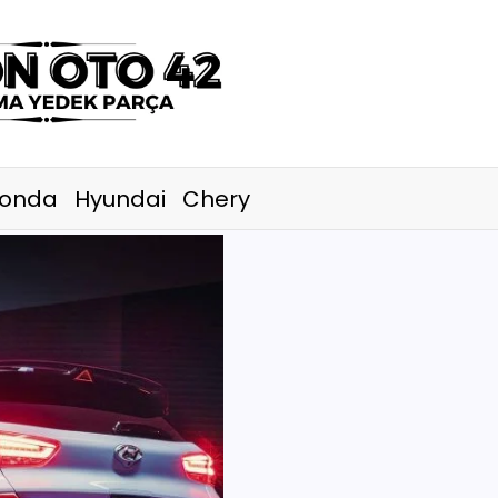
onda
Hyundai
Chery