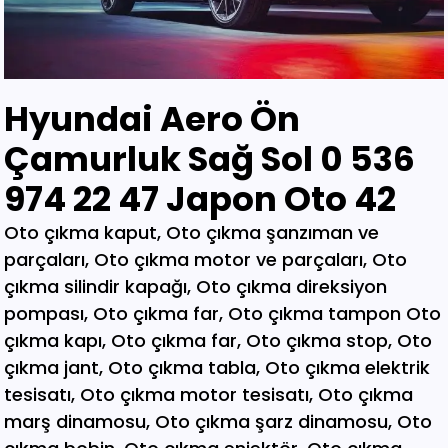
Hyundai Aero Ön
Çamurluk Sağ Sol 0 536
974 22 47 Japon Oto 42
Oto çıkma kaput, Oto çıkma şanzıman ve parçaları, Oto çıkma motor ve parçaları, Oto çıkma silindir kapağı, Oto çıkma direksiyon pompası, Oto çıkma far, Oto çıkma tampon Oto çıkma kapı, Oto çıkma far, Oto çıkma stop, Oto çıkma jant, Oto çıkma tabla, Oto çıkma elektrik tesisatı, Oto çıkma motor tesisatı, Oto çıkma marş dinamosu, Oto çıkma şarz dinamosu, Oto çıkma bobin, Oto çıkma enjektör, Oto çıkma karbüratör, Oto çıkma şamandıra , Oto çıkma yakıt pompası, Oto çıkma eksoz, Oto çıkma manifold, Oto çıkma katalizör, Oto çıkma beyin, Oto çıkma airbag, Oto çıkma sigorta, Oto çıkma sinyal, Oto hava filitre kazanı, Oto çıkma yağ filtresi, Oto çıkma yakıt filtresi, Oto çıkma debriyaj seti, Oto çıkma fren seti, Oto çıkma kampana, Oto çıkma körük, Oto çıkma fan, Oto çıkma fan davlumbazı, Oto çıkma soğutucu, Oto çıkma radyatör, Oto çıkma klima kompresörü, Oto çıkma bagaj, Oto çıkma su radyatörünü, Oto çıkma klima radyatörü, Oto çıkma interkol radyatörü, Oto çıkma cam, Oto çıkma çamurluk, Oto çıkma davlumbaz, Oto çıkma güneşlik, Oto çıkma kapı kolu, Oto çıkma kapı saçı, Oto çıkma karter, Oto kesme marşpiyel, Oto çıkma panel, Oto çıkma panjur , Oto çıkma sunroof, Oto çıkma arka tampon, Oto çıkma ön tampon, Oto çıkma ayna, Oto çıkma amartisör, Oto çıkma el freni, Oto çıkma el fren tabancası, Oto çıkma direksiyon simidi, Oto çıkma koltuk, Oto çıkma vites topuzu, Oto çıkma göğüs, Oto çıkma torpido, Oto çıkma kilometre saati, Oto çıkma dingil, Oto çıkma blok, Oto çıkma motor bloğu, Oto çıkma krank, Oto çıkma eksantrik mili, Oto çıkma gaz kelebeği, Oto çıkma kompresör, Oto çıkma mafsal, Oto çıkma motor kulağı, Oto çıkma motor, Oto çıkma piston kolu, Oto çıkma segman, Oto çıkma rulman, Oto çıkma turbo, Oto çıkma yağ pompası, Oto çıkma şanzıman dişlisi, Oto çıkma mafsal, Oto çıkma sekromenç, Oto çıkma türbin, Oto çıkma volant, Oto çıkma aks, Oto çıkma akis, Oto çıkma direksiyon kutusu, Oto çıkma direksiyon mili, Oto çıkma helezyon yayı, Oto çıkma körük, Oto çıkma porya, Oto çıkma sis çerçevesi, Oto çıkma kapı menteşesi, Oto çıkma sis farı, Oto çıkma difaransiyel, Oto çıkma traves, Oto çıkma cam motoru, Oto çıkma sinyal, Oto çıkma cam düğmesi, Oto çıkma kapı döşemesi, Oto çıkma cam kirkosu, Oto çıkma kalorifer kutusu, Oto çıkma beşik, Oto çıkma filtre, Oto çıkma konsül, Oto çıkma tampon demiri, Oto çıkma kapı kilidi, Oto çıkma motor takozu, Oto çıkma kampana, Oto çıkma gösterge paneli, Oto çıkma taşıyıcı, Oto kesme tavan, Oto kesme marşpiyel, Oto kesme çamurluk, Oto kesme yarım arka, Oto çıkma hava akış metresi, Oto çıkma vestenhaouse, Oto çıkma vestibhouse, Oto çıkma park sensörü Oto çıkma kapı fitilleri, Oto çıkma cam düğmesi, Oto çıkma motor takozu, Oto çıkma vites topuzu, Oto çıkma far beyni, Oto çıkma motor beyni, Oto çıkma airbag beyni, Oto çıkma abs beyni, Oto çıkma şanzıman beyni, Oto parça, Oto çıkma yedek parça, Oto oto yedek parça, Oto sigorta kutusu, Oto çıkma su bidonu, Oto çıkma teyp, Oto çıkma cd çalar, Oto çıkma rölanti ayarlayıcı, Oto çıkma kolon kilidi, Oto çıkma kapı kilidi, Oto çıkma kapı iç açma kolu, Oto çıkma kapı çıtası, Oto çıkma tavan çıtası, Oto çıkma krank kasnağı, Oto çıkma eksantrik kasnağı, Oto çıkma alt travers, Oto çıkma arka dingil, Oto çıkma fren merkezi, Oto çıkma imop kutus, Oto çıkma sigorta tablası, Oto çıkma klima ekranı, Oto çıkma vakum, Oto çıkma orta havalandırma, Oto çıkma radyo ekranı, Oto çıkma yağ pompası, Oto çıkma şanzıman kulağı, Oto çıkma debriyaj bilyası, Oto çıkma direksiyon spotu, Oto çıkma direksiyon sargısı, Oto çıkma airbag sargısı, Oto çıkma tesisat kablosu, Oto çıkma klima paneli, Oto çıkma ön kapı, Oto çıkma arka kapı, Oto çıkma baskı balata, Oto çıkma volant, Oto çıkma yedek parça, Oto çıkma parça, Oto oto yedek parça, Oto parça, Çıkma parça, Oto çıkma parçaları, Çıkma parçaları, Oto yedek parça, Oto çıkma şanzıman, Oto çıkma hoparlör, Oto çıkma fren vakum, Oto çıkma map sensösrü, Oto çıkma cam silgi motoru, Oto çıkma cam silgi kolu, Oto çıkma flaşö, Oto çıkma vites levyesi, Oto çıkma turbo basınç Oto çıkma vestinghouse, Oto çıkma gaz pedalı, Oto çıkma su bidonu, Oto çıkma ganister, Oto çıkma tampon braketi, Oto çıkma çamurluk davlumbazı, Oto çıkma el fren teli, Oto çıkma şarj dinamosu, Oto çıkma biel kolu, Oto çıkma hava akış metresi, Oto çıkma eksoz sondası, Oto çıkma emme manifoldu, Oto çıkma fincan, Oto çıkma itici horozlar, Oto çıkma piyano mili, Oto çıkma vites halatı, Oto çıkma tavan döşemesi, Oto çıkma sanroof düğmesi, Oto çıkma sanroof camı, Oto çıkma tavan anteni, Oto çıkma kapı bantları, Oto çıkma kapı soketi, Oto çıkma kapı tesisatı, Oto çıkma koltuk ayar düğmesi, Oto çıkma kapı rayı, Oto çıkma şanzıman dişlisi, Oto çıkma reyil borusu, Oto çıkma buji kablosu, Oto çıkma yağ çubuğu, Oto çıkma distribitör kapağı, Oto çıkma termostat, Oto çıkma map sensörü, Oto çıkma motor kaputu, Oto çıkma kapı nikelajı, Oto çıkma tampon nikelajı, Oto çıkma fren disk, Oto çıkma debriyaj rulmanı, Oto çıkma karbüratör, Oto çıkma eksoz takozu, Oto çıkma körük, Oto çıkma cam su deposu, Oto çıkma genleşme kavanozu, Oto çıkma süspansiyon, Oto çıkma devirdaim hortumu, Oto çıkma travers, Oto çıkma yedek su deposu, Oto çıkma emme manifolt, Oto çıkma kaset çalar, Oto çıkma kapı bandı, Oto çıkma eksantrik horuzu, Oto çıkma xenon far beyni, Oto çıkma tampon ızgarası, Oto çıkma cd çalar, Oto çıkma yakıt deposu, Oto çıkma tampon kaplaması, Oto çıkma kaput mandalı, Oto çıkma el fren düğmesi, Oto çıkma dikiz aynası, Oto çıkma yarım motor, Oto çıkma turbo borusu, Oto çıkma dış ayna, Oto çıkma iç ayna, Oto çıkma tozluk kapağı, Oto çıkma tampon alt bagaliti, Oto çıkma toz kapağı, Oto çıkma parça ankara, Oto çıkma parça İstanbul, Oto çıkma parça adana, Oto çıkma parça elağzı, Oto çıkma parça izmir, Oto çıkma parça bursa, Oto çıkma parça Eskişehir, Oto çıkma parça kayseri, Oto çıkma parça Diyarbakır, Oto çıkma parça Şanlıurfa, Oto çıkma parça,Gaziantep Oto çıkma parça ağrı, Oto çıkma parça konya, Oto çıkma parça Yozgat, Oto çıkma parça Nevşehir, Oto çıkma parça Niğde, Oto çıkma parça Antaly, Oto çıkma parça malatya, Oto çıkma parça mardin, Oto çıkma parça van, Oto çıkma parça hakkari, Oto çıkma parça,Erzurum Oto çıkma parça sivas, Oto çıkma parça Trabzon, Oto çıkma parça çorum, Oto çıkma parça samsun, Oto çıkma parça bolu, Oto çıkma parça afyon, Oto parça, Oto yedek parça, Oto oto yedek parça, Oto parçaları, Oto çıkmacı,yıldız sanayi sitesi ostim,otomobil yedek parça, çıkma parça oto yedek parça, Oto çıkma parça Oto parça, Oto çıkma parça , çıkma Oto parça,Adana Oto Çıkma Parça , Adıyaman Oto Çıkma Parça Afyon Oto Çıkma Parça Ağrı Oto Çıkma Parça Aksaray Oto Çıkma Parça Amasya Oto Çıkma Parça Ankara Oto Çıkma Parça Antalya Oto Çıkma Parça Ardahan Oto Çıkma Parça Artvin Oto Çıkma Parça Aydın Oto Çıkma Parça Balıkesir Oto Çıkma Parça Bartın Oto Çıkma Parça Batman Oto Çıkma Parça Bayburt Oto Çıkma Parça Bilecik Oto Çıkma Parça Bingöl Oto Çıkma Parça Bitlis Oto Çıkma Parça Bolu Oto Çıkma Parça Bursa Oto Çıkma Parça Çanakkale Oto Çıkma Parça Çankırı Oto Çıkma Parça Çorum Oto Çıkma Parça Denizli Oto Çıkma Parça Diyarbakır Oto Çıkma Parça Düzce Oto Çıkma Parça Edirne Oto Çıkma Parça Elazığ Oto Çıkma Parça Erzincan Oto Çıkma Parça Erzurum Oto Çıkma Parça Eskişehir Oto Çıkma Parça Gaziantep Oto Çıkma Parça Giresun Oto Çıkma Parça Gümüşhane Oto Çıkma Parça Hakkari Oto Çıkma Parça Hatay Oto Çıkma Parça Iğdır Oto Çıkma Parça Isparta Oto Çıkma Parça İstanbul Oto Çıkma Parça İzmir Oto Çıkma Parça Kahramanmaraş Oto Çıkma Karabük Oto Çıkma Parça Karaman Oto Çıkma Parça Kars Oto Çıkma Parça Kastamonu Oto Çıkma Parça Kayseri Oto Çıkma Parça Kilis Oto Çıkma Parça Kırıkkale Oto Çıkma Parça Kırklareli Oto Çıkma Parça Kırşehir Oto Çıkma Parça Kocaeli Oto Çıkma Parça Konya Oto Çıkma Parça Kütahya Oto Çıkma Parça Malatya Oto Çıkma Parça Manisa Yedek Parça Mardin Oto Çıkma Parça Mersin Oto Çıkma Parça Muğla Oto Çıkma Parça Nevşehir Oto Çıkma Parça Niğde Oto Çıkma Parça Ordu Oto Çıkma Parça Osmaniye Oto Çıkma Parça Rize Oto Çıkma Parça Sakarya Oto Çıkma Parça Samsun Oto Çıkma Parça Şanlıurfa Oto Çıkma Parça Siirt Oto Çıkma Parça Sinop Oto Çıkma Parça Şırnak Oto Çıkma Parça Sivas Oto Çıkma Parça Oto Çıkma Parça Tekirdağ Oto Çıkma Parça Tokat Oto Çıkma Parça Trabzon Oto Çıkma Parça Tunceli Oto Çıkma Parça Uşak Oto Çıkma Parça Van Oto Çıkma Parça Yalova Oto Çıkma Parça Yozgat Oto Çıkma Parça Zonguldak Oto Çıkma Parça Online Oto Çıkma Parça Düzce Oto Çıkma Parça Osmaniye Oto Çıkma Parça Kilis Oto Çıkma Parça Karabük Oto Çıkma Parça Yalova Oto Çıkma Parça Iğdır Oto Çıkma Parça Ardahan Oto Çıkma Parça Bartın Oto Çıkma Parça Şırnak Oto Çıkma Parça Adana Oto Çıkma yedek Parça Adıyaman Oto Çıkma yedek Afyon Oto Çıkma yedek Parça Ağrı Oto Çıkma yedek Parça Aksaray Oto Çıkma yedek Parça Amasya Oto Çıkma yedek Parça Ankara Oto Çıkma yedek Parça Antalya Oto Çıkma yedek Parça Ardahan Oto Çıkma yedek Parça Artvin Oto Çıkma yedek Parça Aydın Oto Çıkma yedek Parça Balıkesir Oto Çıkma yedek Parça Bartın Oto Çıkma yedek Parça Batman Oto Çıkma yedek Parça Bayburt Oto Çıkma yedek Parça Bilecik Oto Çıkma yedek Parça Bingöl Oto Çıkma yedek Parça Bitlis Oto Çıkma yedek Parça Bolu Oto Çıkma yedek Parça Bursa Oto Çıkma yedek Parça Çanakkale Oto Çıkma yedek Çankırı Oto Çıkma yedek Parça Çorum Oto Çıkma yedek Parça Denizli Oto Çıkma yedek Parça Diyarbakır Oto Çıkma yedek Düzce Oto Çıkma yedek Parça Edirne Oto Çıkma yedek Parça Elazığ Oto Çıkma yedek Parça Erzincan Oto Çıkma yedek Parça Erzurum Oto Çıkma yedek Parça Eskişehir Oto Çıkma yedek Parça Gaziantep Oto Çıkma yedek Giresun Oto Çıkma yedek Parça Gümüşhane Oto Çıkma yedek Hakkari Oto Çıkma yedek Parça Hatay Oto Çıkma yedek Parça Iğdır Oto Çıkma yedek Parça Isparta Oto Çıkma yedek Parça İstanbul Oto Çıkma yedek Parça İzmir Oto Çıkma yedek Parça Kahramanmaraş Oto Çıkma Karabük Oto Çıkma yedek Parça Karaman Oto Çıkma yedek Parça Kars Oto Çıkma yedek Parça Kastamonu Oto Çıkma yedek Kayseri Oto Çıkma yedek Parça Kilis Oto Çıkma yedek Parça Oto Çıkma Şarj Dinamosu, Oto Çıkma Taban Döşemeleri, Tekirdağ O