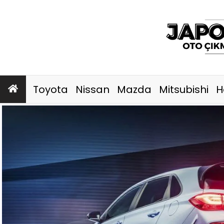
Toyota
Nissan
Mazda
Mitsubishi
H