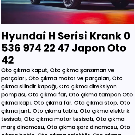
Hyundai H Serisi Krank 0
536 974 22 47 Japon Oto
42
Oto çıkma kaput, Oto çıkma şanzıman ve parçaları, Oto çıkma motor ve parçaları, Oto çıkma silindir kapağı, Oto çıkma direksiyon pompası, Oto çıkma far, Oto çıkma tampon Oto çıkma kapı, Oto çıkma far, Oto çıkma stop, Oto çıkma jant, Oto çıkma tabla, Oto çıkma elektrik tesisatı, Oto çıkma motor tesisatı, Oto çıkma marş dinamosu, Oto çıkma şarz dinamosu, Oto çıkma bobin, Oto çıkma enjektör, Oto çıkma karbüratör, Oto çıkma şamandıra , Oto çıkma yakıt pompası, Oto çıkma eksoz, Oto çıkma manifold, Oto çıkma katalizör, Oto çıkma beyin, Oto çıkma airbag, Oto çıkma sigorta, Oto çıkma sinyal, Oto hava filitre kazanı, Oto çıkma yağ filtresi, Oto çıkma yakıt filtresi, Oto çıkma debriyaj seti, Oto çıkma fren seti, Oto çıkma kampana, Oto çıkma körük, Oto çıkma fan, Oto çıkma fan davlumbazı, Oto çıkma soğutucu, Oto çıkma radyatör, Oto çıkma klima kompresörü, Oto çıkma bagaj, Oto çıkma su radyatörünü, Oto çıkma klima radyatörü, Oto çıkma interkol radyatörü, Oto çıkma cam, Oto çıkma çamurluk, Oto çıkma davlumbaz, Oto çıkma güneşlik, Oto çıkma kapı kolu, Oto çıkma kapı saçı, Oto çıkma karter, Oto kesme marşpiyel, Oto çıkma panel, Oto çıkma panjur , Oto çıkma sunroof, Oto çıkma arka tampon, Oto çıkma ön tampon, Oto çıkma ayna, Oto çıkma amartisör, Oto çıkma el freni, Oto çıkma el fren tabancası, Oto çıkma direksiyon simidi, Oto çıkma koltuk, Oto çıkma vites topuzu, Oto çıkma göğüs, Oto çıkma torpido, Oto çıkma kilometre saati, Oto çıkma dingil, Oto çıkma blok, Oto çıkma motor bloğu, Oto çıkma krank, Oto çıkma eksantrik mili, Oto çıkma gaz kelebeği, Oto çıkma kompresör, Oto çıkma mafsal, Oto çıkma motor kulağı, Oto çıkma motor, Oto çıkma piston kolu, Oto çıkma segman, Oto çıkma rulman, Oto çıkma turbo, Oto çıkma yağ pompası, Oto çıkma şanzıman dişlisi, Oto çıkma mafsal, Oto çıkma sekromenç, Oto çıkma türbin, Oto çıkma volant, Oto çıkma aks, Oto çıkma akis, Oto çıkma direksiyon kutusu, Oto çıkma direksiyon mili, Oto çıkma helezyon yayı, Oto çıkma körük, Oto çıkma porya, Oto çıkma sis çerçevesi, Oto çıkma kapı menteşesi, Oto çıkma sis farı, Oto çıkma difaransiyel, Oto çıkma traves, Oto çıkma cam motoru, Oto çıkma sinyal, Oto çıkma cam düğmesi, Oto çıkma kapı döşemesi, Oto çıkma cam kirkosu, Oto çıkma kalorifer kutusu, Oto çıkma beşik, Oto çıkma filtre, Oto çıkma konsül, Oto çıkma tampon demiri, Oto çıkma kapı kilidi, Oto çıkma motor takozu, Oto çıkma kampana, Oto çıkma gösterge paneli, Oto çıkma taşıyıcı, Oto kesme tavan, Oto kesme marşpiyel, Oto kesme çamurluk, Oto kesme yarım arka, Oto çıkma hava akış metresi, Oto çıkma vestenhaouse, Oto çıkma vestibhouse, Oto çıkma park sensörü Oto çıkma kapı fitilleri, Oto çıkma cam düğmesi, Oto çıkma motor takozu, Oto çıkma vites topuzu, Oto çıkma far beyni, Oto çıkma motor beyni, Oto çıkma airbag beyni, Oto çıkma abs beyni, Oto çıkma şanzıman beyni, Oto parça, Oto çıkma yedek parça, Oto oto yedek parça, Oto sigorta kutusu, Oto çıkma su bidonu, Oto çıkma teyp, Oto çıkma cd çalar, Oto çıkma rölanti ayarlayıcı, Oto çıkma kolon kilidi, Oto çıkma kapı kilidi, Oto çıkma kapı iç açma kolu, Oto çıkma kapı çıtası, Oto çıkma tavan çıtası, Oto çıkma krank kasnağı, Oto çıkma eksantrik kasnağı, Oto çıkma alt travers, Oto çıkma arka dingil, Oto çıkma fren merkezi, Oto çıkma imop kutus, Oto çıkma sigorta tablası, Oto çıkma klima ekranı, Oto çıkma vakum, Oto çıkma orta havalandırma, Oto çıkma radyo ekranı, Oto çıkma yağ pompası, Oto çıkma şanzıman kulağı, Oto çıkma debriyaj bilyası, Oto çıkma direksiyon spotu, Oto çıkma direksiyon sargısı, Oto çıkma airbag sargısı, Oto çıkma tesisat kablosu, Oto çıkma klima paneli, Oto çıkma ön kapı, Oto çıkma arka kapı, Oto çıkma baskı balata, Oto çıkma volant, Oto çıkma yedek parça, Oto çıkma parça, Oto oto yedek parça, Oto parça, Çıkma parça, Oto çıkma parçaları, Çıkma parçaları, Oto yedek parça, Oto çıkma şanzıman, Oto çıkma hoparlör, Oto çıkma fren vakum, Oto çıkma map sensösrü, Oto çıkma cam silgi motoru, Oto çıkma cam silgi kolu, Oto çıkma flaşö, Oto çıkma vites levyesi, Oto çıkma turbo basınç Oto çıkma vestinghouse, Oto çıkma gaz pedalı, Oto çıkma su bidonu, Oto çıkma ganister, Oto çıkma tampon braketi, Oto çıkma çamurluk davlumbazı, Oto çıkma el fren teli, Oto çıkma şarj dinamosu, Oto çıkma biel kolu, Oto çıkma hava akış metresi, Oto çıkma eksoz sondası, Oto çıkma emme manifoldu, Oto çıkma fincan, Oto çıkma itici horozlar, Oto çıkma piyano mili, Oto çıkma vites halatı, Oto çıkma tavan döşemesi, Oto çıkma sanroof düğmesi, Oto çıkma sanroof camı, Oto çıkma tavan anteni, Oto çıkma kapı bantları, Oto çıkma kapı soketi, Oto çıkma kapı tesisatı, Oto çıkma koltuk ayar düğmesi, Oto çıkma kapı rayı, Oto çıkma şanzıman dişlisi, Oto çıkma reyil borusu, Oto çıkma buji kablosu, Oto çıkma yağ çubuğu, Oto çıkma distribitör kapağı, Oto çıkma termostat, Oto çıkma map sensörü, Oto çıkma motor kaputu, Oto çıkma kapı nikelajı, Oto çıkma tampon nikelajı, Oto çıkma fren disk, Oto çıkma debriyaj rulmanı, Oto çıkma karbüratör, Oto çıkma eksoz takozu, Oto çıkma körük, Oto çıkma cam su deposu, Oto çıkma genleşme kavanozu, Oto çıkma süspansiyon, Oto çıkma devirdaim hortumu, Oto çıkma travers, Oto çıkma yedek su deposu, Oto çıkma emme manifolt, Oto çıkma kaset çalar, Oto çıkma kapı bandı, Oto çıkma eksantrik horuzu, Oto çıkma xenon far beyni, Oto çıkma tampon ızgarası, Oto çıkma cd çalar, Oto çıkma yakıt deposu, Oto çıkma tampon kaplaması, Oto çıkma kaput mandalı, Oto çıkma el fren düğmesi, Oto çıkma dikiz aynası, Oto çıkma yarım motor, Oto çıkma turbo borusu, Oto çıkma dış ayna, Oto çıkma iç ayna, Oto çıkma tozluk kapağı, Oto çıkma tampon alt bagaliti, Oto çıkma toz kapağı, Oto çıkma parça ankara, Oto çıkma parça İstanbul, Oto çıkma parça adana, Oto çıkma parça elağzı, Oto çıkma parça izmir, Oto çıkma parça bursa, Oto çıkma parça Eskişehir, Oto çıkma parça kayseri, Oto çıkma parça Diyarbakır, Oto çıkma parça Şanlıurfa, Oto çıkma parça,Gaziantep Oto çıkma parça ağrı, Oto çıkma parça konya, Oto çıkma parça Yozgat, Oto çıkma parça Nevşehir, Oto çıkma parça Niğde, Oto çıkma parça Antaly, Oto çıkma parça malatya, Oto çıkma parça mardin, Oto çıkma parça van, Oto çıkma parça hakkari, Oto çıkma parça,Erzurum Oto çıkma parça sivas, Oto çıkma parça Trabzon, Oto çıkma parça çorum, Oto çıkma parça samsun, Oto çıkma parça bolu, Oto çıkma parça afyon, Oto parça, Oto yedek parça, Oto oto yedek parça, Oto parçaları, Oto çıkmacı,yıldız sanayi sitesi ostim,otomobil yedek parça, çıkma parça oto yedek parça, Oto çıkma parça Oto parça, Oto çıkma parça , çıkma Oto parça,Adana Oto Çıkma Parça , Adıyaman Oto Çıkma Parça Afyon Oto Çıkma Parça Ağrı Oto Çıkma Parça Aksaray Oto Çıkma Parça Amasya Oto Çıkma Parça Ankara Oto Çıkma Parça Antalya Oto Çıkma Parça Ardahan Oto Çıkma Parça Artvin Oto Çıkma Parça Aydın Oto Çıkma Parça Balıkesir Oto Çıkma Parça Bartın Oto Çıkma Parça Batman Oto Çıkma Parça Bayburt Oto Çıkma Parça Bilecik Oto Çıkma Parça Bingöl Oto Çıkma Parça Bitlis Oto Çıkma Parça Bolu Oto Çıkma Parça Bursa Oto Çıkma Parça Çanakkale Oto Çıkma Parça Çankırı Oto Çıkma Parça Çorum Oto Çıkma Parça Denizli Oto Çıkma Parça Diyarbakır Oto Çıkma Parça Düzce Oto Çıkma Parça Edirne Oto Çıkma Parça Elazığ Oto Çıkma Parça Erzincan Oto Çıkma Parça Erzurum Oto Çıkma Parça Eskişehir Oto Çıkma Parça Gaziantep Oto Çıkma Parça Giresun Oto Çıkma Parça Gümüşhane Oto Çıkma Parça Hakkari Oto Çıkma Parça Hatay Oto Çıkma Parça Iğdır Oto Çıkma Parça Isparta Oto Çıkma Parça İstanbul Oto Çıkma Parça İzmir Oto Çıkma Parça Kahramanmaraş Oto Çıkma Karabük Oto Çıkma Parça Karaman Oto Çıkma Parça Kars Oto Çıkma Parça Kastamonu Oto Çıkma Parça Kayseri Oto Çıkma Parça Kilis Oto Çıkma Parça Kırıkkale Oto Çıkma Parça Kırklareli Oto Çıkma Parça Kırşehir Oto Çıkma Parça Kocaeli Oto Çıkma Parça Konya Oto Çıkma Parça Kütahya Oto Çıkma Parça Malatya Oto Çıkma Parça Manisa Yedek Parça Mardin Oto Çıkma Parça Mersin Oto Çıkma Parça Muğla Oto Çıkma Parça Nevşehir Oto Çıkma Parça Niğde Oto Çıkma Parça Ordu Oto Çıkma Parça Osmaniye Oto Çıkma Parça Rize Oto Çıkma Parça Sakarya Oto Çıkma Parça Samsun Oto Çıkma Parça Şanlıurfa Oto Çıkma Parça Siirt Oto Çıkma Parça Sinop Oto Çıkma Parça Şırnak Oto Çıkma Parça Sivas Oto Çıkma Parça Oto Çıkma Parça Tekirdağ Oto Çıkma Parça Tokat Oto Çıkma Parça Trabzon Oto Çıkma Parça Tunceli Oto Çıkma Parça Uşak Oto Çıkma Parça Van Oto Çıkma Parça Yalova Oto Çıkma Parça Yozgat Oto Çıkma Parça Zonguldak Oto Çıkma Parça Online Oto Çıkma Parça Düzce Oto Çıkma Parça Osmaniye Oto Çıkma Parça Kilis Oto Çıkma Parça Karabük Oto Çıkma Parça Yalova Oto Çıkma Parça Iğdır Oto Çıkma Parça Ardahan Oto Çıkma Parça Bartın Oto Çıkma Parça Şırnak Oto Çıkma Parça Adana Oto Çıkma yedek Parça Adıyaman Oto Çıkma yedek Afyon Oto Çıkma yedek Parça Ağrı Oto Çıkma yedek Parça Aksaray Oto Çıkma yedek Parça Amasya Oto Çıkma yedek Parça Ankara Oto Çıkma yedek Parça Antalya Oto Çıkma yedek Parça Ardahan Oto Çıkma yedek Parça Artvin Oto Çıkma yedek Parça Aydın Oto Çıkma yedek Parça Balıkesir Oto Çıkma yedek Parça Bartın Oto Çıkma yedek Parça Batman Oto Çıkma yedek Parça Bayburt Oto Çıkma yedek Parça Bilecik Oto Çıkma yedek Parça Bingöl Oto Çıkma yedek Parça Bitlis Oto Çıkma yedek Parça Bolu Oto Çıkma yedek Parça Bursa Oto Çıkma yedek Parça Çanakkale Oto Çıkma yedek Çankırı Oto Çıkma yedek Parça Çorum Oto Çıkma yedek Parça Denizli Oto Çıkma yedek Parça Diyarbakır Oto Çıkma yedek Düzce Oto Çıkma yedek Parça Edirne Oto Çıkma yedek Parça Elazığ Oto Çıkma yedek Parça Erzincan Oto Çıkma yedek Parça Erzurum Oto Çıkma yedek Parça Eskişehir Oto Çıkma yedek Parça Gaziantep Oto Çıkma yedek Giresun Oto Çıkma yedek Parça Gümüşhane Oto Çıkma yedek Hakkari Oto Çıkma yedek Parça Hatay Oto Çıkma yedek Parça Iğdır Oto Çıkma yedek Parça Isparta Oto Çıkma yedek Parça İstanbul Oto Çıkma yedek Parça İzmir Oto Çıkma yedek Parça Kahramanmaraş Oto Çıkma Karabük Oto Çıkma yedek Parça Karaman Oto Çıkma yedek Parça Kars Oto Çıkma yedek Parça Kastamonu Oto Çıkma yedek Kayseri Oto Çıkma yedek Parça Kilis Oto Çıkma yedek Parça Oto Çıkma Şarj Dinamosu, Oto Çıkma Taban Döşemeleri, Tekirdağ O