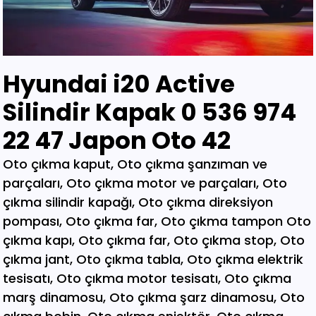
Hyundai i20 Active
Silindir Kapak 0 536 974
22 47 Japon Oto 42
Oto çıkma kaput, Oto çıkma şanzıman ve parçaları, Oto çıkma motor ve parçaları, Oto çıkma silindir kapağı, Oto çıkma direksiyon pompası, Oto çıkma far, Oto çıkma tampon Oto çıkma kapı, Oto çıkma far, Oto çıkma stop, Oto çıkma jant, Oto çıkma tabla, Oto çıkma elektrik tesisatı, Oto çıkma motor tesisatı, Oto çıkma marş dinamosu, Oto çıkma şarz dinamosu, Oto çıkma bobin, Oto çıkma enjektör, Oto çıkma karbüratör, Oto çıkma şamandıra , Oto çıkma yakıt pompası, Oto çıkma eksoz, Oto çıkma manifold, Oto çıkma katalizör, Oto çıkma beyin, Oto çıkma airbag, Oto çıkma sigorta, Oto çıkma sinyal, Oto hava filitre kazanı, Oto çıkma yağ filtresi, Oto çıkma yakıt filtresi, Oto çıkma debriyaj seti, Oto çıkma fren seti, Oto çıkma kampana, Oto çıkma körük, Oto çıkma fan, Oto çıkma fan davlumbazı, Oto çıkma soğutucu, Oto çıkma radyatör, Oto çıkma klima kompresörü, Oto çıkma bagaj, Oto çıkma su radyatörünü, Oto çıkma klima radyatörü, Oto çıkma interkol radyatörü, Oto çıkma cam, Oto çıkma çamurluk, Oto çıkma davlumbaz, Oto çıkma güneşlik, Oto çıkma kapı kolu, Oto çıkma kapı saçı, Oto çıkma karter, Oto kesme marşpiyel, Oto çıkma panel, Oto çıkma panjur , Oto çıkma sunroof, Oto çıkma arka tampon, Oto çıkma ön tampon, Oto çıkma ayna, Oto çıkma amartisör, Oto çıkma el freni, Oto çıkma el fren tabancası, Oto çıkma direksiyon simidi, Oto çıkma koltuk, Oto çıkma vites topuzu, Oto çıkma göğüs, Oto çıkma torpido, Oto çıkma kilometre saati, Oto çıkma dingil, Oto çıkma blok, Oto çıkma motor bloğu, Oto çıkma krank, Oto çıkma eksantrik mili, Oto çıkma gaz kelebeği, Oto çıkma kompresör, Oto çıkma mafsal, Oto çıkma motor kulağı, Oto çıkma motor, Oto çıkma piston kolu, Oto çıkma segman, Oto çıkma rulman, Oto çıkma turbo, Oto çıkma yağ pompası, Oto çıkma şanzıman dişlisi, Oto çıkma mafsal, Oto çıkma sekromenç, Oto çıkma türbin, Oto çıkma volant, Oto çıkma aks, Oto çıkma akis, Oto çıkma direksiyon kutusu, Oto çıkma direksiyon mili, Oto çıkma helezyon yayı, Oto çıkma körük, Oto çıkma porya, Oto çıkma sis çerçevesi, Oto çıkma kapı menteşesi, Oto çıkma sis farı, Oto çıkma difaransiyel, Oto çıkma traves, Oto çıkma cam motoru, Oto çıkma sinyal, Oto çıkma cam düğmesi, Oto çıkma kapı döşemesi, Oto çıkma cam kirkosu, Oto çıkma kalorifer kutusu, Oto çıkma beşik, Oto çıkma filtre, Oto çıkma konsül, Oto çıkma tampon demiri, Oto çıkma kapı kilidi, Oto çıkma motor takozu, Oto çıkma kampana, Oto çıkma gösterge paneli, Oto çıkma taşıyıcı, Oto kesme tavan, Oto kesme marşpiyel, Oto kesme çamurluk, Oto kesme yarım arka, Oto çıkma hava akış metresi, Oto çıkma vestenhaouse, Oto çıkma vestibhouse, Oto çıkma park sensörü Oto çıkma kapı fitilleri, Oto çıkma cam düğmesi, Oto çıkma motor takozu, Oto çıkma vites topuzu, Oto çıkma far beyni, Oto çıkma motor beyni, Oto çıkma airbag beyni, Oto çıkma abs beyni, Oto çıkma şanzıman beyni, Oto parça, Oto çıkma yedek parça, Oto oto yedek parça, Oto sigorta kutusu, Oto çıkma su bidonu, Oto çıkma teyp, Oto çıkma cd çalar, Oto çıkma rölanti ayarlayıcı, Oto çıkma kolon kilidi, Oto çıkma kapı kilidi, Oto çıkma kapı iç açma kolu, Oto çıkma kapı çıtası, Oto çıkma tavan çıtası, Oto çıkma krank kasnağı, Oto çıkma eksantrik kasnağı, Oto çıkma alt travers, Oto çıkma arka dingil, Oto çıkma fren merkezi, Oto çıkma imop kutus, Oto çıkma sigorta tablası, Oto çıkma klima ekranı, Oto çıkma vakum, Oto çıkma orta havalandırma, Oto çıkma radyo ekranı, Oto çıkma yağ pompası, Oto çıkma şanzıman kulağı, Oto çıkma debriyaj bilyası, Oto çıkma direksiyon spotu, Oto çıkma direksiyon sargısı, Oto çıkma airbag sargısı, Oto çıkma tesisat kablosu, Oto çıkma klima paneli, Oto çıkma ön kapı, Oto çıkma arka kapı, Oto çıkma baskı balata, Oto çıkma volant, Oto çıkma yedek parça, Oto çıkma parça, Oto oto yedek parça, Oto parça, Çıkma parça, Oto çıkma parçaları, Çıkma parçaları, Oto yedek parça, Oto çıkma şanzıman, Oto çıkma hoparlör, Oto çıkma fren vakum, Oto çıkma map sensösrü, Oto çıkma cam silgi motoru, Oto çıkma cam silgi kolu, Oto çıkma flaşö, Oto çıkma vites levyesi, Oto çıkma turbo basınç Oto çıkma vestinghouse, Oto çıkma gaz pedalı, Oto çıkma su bidonu, Oto çıkma ganister, Oto çıkma tampon braketi, Oto çıkma çamurluk davlumbazı, Oto çıkma el fren teli, Oto çıkma şarj dinamosu, Oto çıkma biel kolu, Oto çıkma hava akış metresi, Oto çıkma eksoz sondası, Oto çıkma emme manifoldu, Oto çıkma fincan, Oto çıkma itici horozlar, Oto çıkma piyano mili, Oto çıkma vites halatı, Oto çıkma tavan döşemesi, Oto çıkma sanroof düğmesi, Oto çıkma sanroof camı, Oto çıkma tavan anteni, Oto çıkma kapı bantları, Oto çıkma kapı soketi, Oto çıkma kapı tesisatı, Oto çıkma koltuk ayar düğmesi, Oto çıkma kapı rayı, Oto çıkma şanzıman dişlisi, Oto çıkma reyil borusu, Oto çıkma buji kablosu, Oto çıkma yağ çubuğu, Oto çıkma distribitör kapağı, Oto çıkma termostat, Oto çıkma map sensörü, Oto çıkma motor kaputu, Oto çıkma kapı nikelajı, Oto çıkma tampon nikelajı, Oto çıkma fren disk, Oto çıkma debriyaj rulmanı, Oto çıkma karbüratör, Oto çıkma eksoz takozu, Oto çıkma körük, Oto çıkma cam su deposu, Oto çıkma genleşme kavanozu, Oto çıkma süspansiyon, Oto çıkma devirdaim hortumu, Oto çıkma travers, Oto çıkma yedek su deposu, Oto çıkma emme manifolt, Oto çıkma kaset çalar, Oto çıkma kapı bandı, Oto çıkma eksantrik horuzu, Oto çıkma xenon far beyni, Oto çıkma tampon ızgarası, Oto çıkma cd çalar, Oto çıkma yakıt deposu, Oto çıkma tampon kaplaması, Oto çıkma kaput mandalı, Oto çıkma el fren düğmesi, Oto çıkma dikiz aynası, Oto çıkma yarım motor, Oto çıkma turbo borusu, Oto çıkma dış ayna, Oto çıkma iç ayna, Oto çıkma tozluk kapağı, Oto çıkma tampon alt bagaliti, Oto çıkma toz kapağı, Oto çıkma parça ankara, Oto çıkma parça İstanbul, Oto çıkma parça adana, Oto çıkma parça elağzı, Oto çıkma parça izmir, Oto çıkma parça bursa, Oto çıkma parça Eskişehir, Oto çıkma parça kayseri, Oto çıkma parça Diyarbakır, Oto çıkma parça Şanlıurfa, Oto çıkma parça,Gaziantep Oto çıkma parça ağrı, Oto çıkma parça konya, Oto çıkma parça Yozgat, Oto çıkma parça Nevşehir, Oto çıkma parça Niğde, Oto çıkma parça Antaly, Oto çıkma parça malatya, Oto çıkma parça mardin, Oto çıkma parça van, Oto çıkma parça hakkari, Oto çıkma parça,Erzurum Oto çıkma parça sivas, Oto çıkma parça Trabzon, Oto çıkma parça çorum, Oto çıkma parça samsun, Oto çıkma parça bolu, Oto çıkma parça afyon, Oto parça, Oto yedek parça, Oto oto yedek parça, Oto parçaları, Oto çıkmacı,yıldız sanayi sitesi ostim,otomobil yedek parça, çıkma parça oto yedek parça, Oto çıkma parça Oto parça, Oto çıkma parça , çıkma Oto parça,Adana Oto Çıkma Parça , Adıyaman Oto Çıkma Parça Afyon Oto Çıkma Parça Ağrı Oto Çıkma Parça Aksaray Oto Çıkma Parça Amasya Oto Çıkma Parça Ankara Oto Çıkma Parça Antalya Oto Çıkma Parça Ardahan Oto Çıkma Parça Artvin Oto Çıkma Parça Aydın Oto Çıkma Parça Balıkesir Oto Çıkma Parça Bartın Oto Çıkma Parça Batman Oto Çıkma Parça Bayburt Oto Çıkma Parça Bilecik Oto Çıkma Parça Bingöl Oto Çıkma Parça Bitlis Oto Çıkma Parça Bolu Oto Çıkma Parça Bursa Oto Çıkma Parça Çanakkale Oto Çıkma Parça Çankırı Oto Çıkma Parça Çorum Oto Çıkma Parça Denizli Oto Çıkma Parça Diyarbakır Oto Çıkma Parça Düzce Oto Çıkma Parça Edirne Oto Çıkma Parça Elazığ Oto Çıkma Parça Erzincan Oto Çıkma Parça Erzurum Oto Çıkma Parça Eskişehir Oto Çıkma Parça Gaziantep Oto Çıkma Parça Giresun Oto Çıkma Parça Gümüşhane Oto Çıkma Parça Hakkari Oto Çıkma Parça Hatay Oto Çıkma Parça Iğdır Oto Çıkma Parça Isparta Oto Çıkma Parça İstanbul Oto Çıkma Parça İzmir Oto Çıkma Parça Kahramanmaraş Oto Çıkma Karabük Oto Çıkma Parça Karaman Oto Çıkma Parça Kars Oto Çıkma Parça Kastamonu Oto Çıkma Parça Kayseri Oto Çıkma Parça Kilis Oto Çıkma Parça Kırıkkale Oto Çıkma Parça Kırklareli Oto Çıkma Parça Kırşehir Oto Çıkma Parça Kocaeli Oto Çıkma Parça Konya Oto Çıkma Parça Kütahya Oto Çıkma Parça Malatya Oto Çıkma Parça Manisa Yedek Parça Mardin Oto Çıkma Parça Mersin Oto Çıkma Parça Muğla Oto Çıkma Parça Nevşehir Oto Çıkma Parça Niğde Oto Çıkma Parça Ordu Oto Çıkma Parça Osmaniye Oto Çıkma Parça Rize Oto Çıkma Parça Sakarya Oto Çıkma Parça Samsun Oto Çıkma Parça Şanlıurfa Oto Çıkma Parça Siirt Oto Çıkma Parça Sinop Oto Çıkma Parça Şırnak Oto Çıkma Parça Sivas Oto Çıkma Parça Oto Çıkma Parça Tekirdağ Oto Çıkma Parça Tokat Oto Çıkma Parça Trabzon Oto Çıkma Parça Tunceli Oto Çıkma Parça Uşak Oto Çıkma Parça Van Oto Çıkma Parça Yalova Oto Çıkma Parça Yozgat Oto Çıkma Parça Zonguldak Oto Çıkma Parça Online Oto Çıkma Parça Düzce Oto Çıkma Parça Osmaniye Oto Çıkma Parça Kilis Oto Çıkma Parça Karabük Oto Çıkma Parça Yalova Oto Çıkma Parça Iğdır Oto Çıkma Parça Ardahan Oto Çıkma Parça Bartın Oto Çıkma Parça Şırnak Oto Çıkma Parça Adana Oto Çıkma yedek Parça Adıyaman Oto Çıkma yedek Afyon Oto Çıkma yedek Parça Ağrı Oto Çıkma yedek Parça Aksaray Oto Çıkma yedek Parça Amasya Oto Çıkma yedek Parça Ankara Oto Çıkma yedek Parça Antalya Oto Çıkma yedek Parça Ardahan Oto Çıkma yedek Parça Artvin Oto Çıkma yedek Parça Aydın Oto Çıkma yedek Parça Balıkesir Oto Çıkma yedek Parça Bartın Oto Çıkma yedek Parça Batman Oto Çıkma yedek Parça Bayburt Oto Çıkma yedek Parça Bilecik Oto Çıkma yedek Parça Bingöl Oto Çıkma yedek Parça Bitlis Oto Çıkma yedek Parça Bolu Oto Çıkma yedek Parça Bursa Oto Çıkma yedek Parça Çanakkale Oto Çıkma yedek Çankırı Oto Çıkma yedek Parça Çorum Oto Çıkma yedek Parça Denizli Oto Çıkma yedek Parça Diyarbakır Oto Çıkma yedek Düzce Oto Çıkma yedek Parça Edirne Oto Çıkma yedek Parça Elazığ Oto Çıkma yedek Parça Erzincan Oto Çıkma yedek Parça Erzurum Oto Çıkma yedek Parça Eskişehir Oto Çıkma yedek Parça Gaziantep Oto Çıkma yedek Giresun Oto Çıkma yedek Parça Gümüşhane Oto Çıkma yedek Hakkari Oto Çıkma yedek Parça Hatay Oto Çıkma yedek Parça Iğdır Oto Çıkma yedek Parça Isparta Oto Çıkma yedek Parça İstanbul Oto Çıkma yedek Parça İzmir Oto Çıkma yedek Parça Kahramanmaraş Oto Çıkma Karabük Oto Çıkma yedek Parça Karaman Oto Çıkma yedek Parça Kars Oto Çıkma yedek Parça Kastamonu Oto Çıkma yedek Kayseri Oto Çıkma yedek Parça Kilis Oto Çıkma yedek Parça Oto Çıkma Şarj Dinamosu, Oto Çıkma Taban Döşemeleri, Tekirdağ O