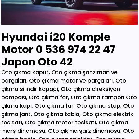
Hyundai i20 Komple
Motor 0 536 974 22 47
Japon Oto 42
Oto çıkma kaput, Oto çıkma şanzıman ve parçaları, Oto çıkma motor ve parçaları, Oto çıkma silindir kapağı, Oto çıkma direksiyon pompası, Oto çıkma far, Oto çıkma tampon Oto çıkma kapı, Oto çıkma far, Oto çıkma stop, Oto çıkma jant, Oto çıkma tabla, Oto çıkma elektrik tesisatı, Oto çıkma motor tesisatı, Oto çıkma marş dinamosu, Oto çıkma şarz dinamosu, Oto çıkma bobin, Oto çıkma enjektör, Oto çıkma karbüratör, Oto çıkma şamandıra , Oto çıkma yakıt pompası, Oto çıkma eksoz, Oto çıkma manifold, Oto çıkma katalizör, Oto çıkma beyin, Oto çıkma airbag, Oto çıkma sigorta, Oto çıkma sinyal, Oto hava filitre kazanı, Oto çıkma yağ filtresi, Oto çıkma yakıt filtresi, Oto çıkma debriyaj seti, Oto çıkma fren seti, Oto çıkma kampana, Oto çıkma körük, Oto çıkma fan, Oto çıkma fan davlumbazı, Oto çıkma soğutucu, Oto çıkma radyatör, Oto çıkma klima kompresörü, Oto çıkma bagaj, Oto çıkma su radyatörünü, Oto çıkma klima radyatörü, Oto çıkma interkol radyatörü, Oto çıkma cam, Oto çıkma çamurluk, Oto çıkma davlumbaz, Oto çıkma güneşlik, Oto çıkma kapı kolu, Oto çıkma kapı saçı, Oto çıkma karter, Oto kesme marşpiyel, Oto çıkma panel, Oto çıkma panjur , Oto çıkma sunroof, Oto çıkma arka tampon, Oto çıkma ön tampon, Oto çıkma ayna, Oto çıkma amartisör, Oto çıkma el freni, Oto çıkma el fren tabancası, Oto çıkma direksiyon simidi, Oto çıkma koltuk, Oto çıkma vites topuzu, Oto çıkma göğüs, Oto çıkma torpido, Oto çıkma kilometre saati, Oto çıkma dingil, Oto çıkma blok, Oto çıkma motor bloğu, Oto çıkma krank, Oto çıkma eksantrik mili, Oto çıkma gaz kelebeği, Oto çıkma kompresör, Oto çıkma mafsal, Oto çıkma motor kulağı, Oto çıkma motor, Oto çıkma piston kolu, Oto çıkma segman, Oto çıkma rulman, Oto çıkma turbo, Oto çıkma yağ pompası, Oto çıkma şanzıman dişlisi, Oto çıkma mafsal, Oto çıkma sekromenç, Oto çıkma türbin, Oto çıkma volant, Oto çıkma aks, Oto çıkma akis, Oto çıkma direksiyon kutusu, Oto çıkma direksiyon mili, Oto çıkma helezyon yayı, Oto çıkma körük, Oto çıkma porya, Oto çıkma sis çerçevesi, Oto çıkma kapı menteşesi, Oto çıkma sis farı, Oto çıkma difaransiyel, Oto çıkma traves, Oto çıkma cam motoru, Oto çıkma sinyal, Oto çıkma cam düğmesi, Oto çıkma kapı döşemesi, Oto çıkma cam kirkosu, Oto çıkma kalorifer kutusu, Oto çıkma beşik, Oto çıkma filtre, Oto çıkma konsül, Oto çıkma tampon demiri, Oto çıkma kapı kilidi, Oto çıkma motor takozu, Oto çıkma kampana, Oto çıkma gösterge paneli, Oto çıkma taşıyıcı, Oto kesme tavan, Oto kesme marşpiyel, Oto kesme çamurluk, Oto kesme yarım arka, Oto çıkma hava akış metresi, Oto çıkma vestenhaouse, Oto çıkma vestibhouse, Oto çıkma park sensörü Oto çıkma kapı fitilleri, Oto çıkma cam düğmesi, Oto çıkma motor takozu, Oto çıkma vites topuzu, Oto çıkma far beyni, Oto çıkma motor beyni, Oto çıkma airbag beyni, Oto çıkma abs beyni, Oto çıkma şanzıman beyni, Oto parça, Oto çıkma yedek parça, Oto oto yedek parça, Oto sigorta kutusu, Oto çıkma su bidonu, Oto çıkma teyp, Oto çıkma cd çalar, Oto çıkma rölanti ayarlayıcı, Oto çıkma kolon kilidi, Oto çıkma kapı kilidi, Oto çıkma kapı iç açma kolu, Oto çıkma kapı çıtası, Oto çıkma tavan çıtası, Oto çıkma krank kasnağı, Oto çıkma eksantrik kasnağı, Oto çıkma alt travers, Oto çıkma arka dingil, Oto çıkma fren merkezi, Oto çıkma imop kutus, Oto çıkma sigorta tablası, Oto çıkma klima ekranı, Oto çıkma vakum, Oto çıkma orta havalandırma, Oto çıkma radyo ekranı, Oto çıkma yağ pompası, Oto çıkma şanzıman kulağı, Oto çıkma debriyaj bilyası, Oto çıkma direksiyon spotu, Oto çıkma direksiyon sargısı, Oto çıkma airbag sargısı, Oto çıkma tesisat kablosu, Oto çıkma klima paneli, Oto çıkma ön kapı, Oto çıkma arka kapı, Oto çıkma baskı balata, Oto çıkma volant, Oto çıkma yedek parça, Oto çıkma parça, Oto oto yedek parça, Oto parça, Çıkma parça, Oto çıkma parçaları, Çıkma parçaları, Oto yedek parça, Oto çıkma şanzıman, Oto çıkma hoparlör, Oto çıkma fren vakum, Oto çıkma map sensösrü, Oto çıkma cam silgi motoru, Oto çıkma cam silgi kolu, Oto çıkma flaşö, Oto çıkma vites levyesi, Oto çıkma turbo basınç Oto çıkma vestinghouse, Oto çıkma gaz pedalı, Oto çıkma su bidonu, Oto çıkma ganister, Oto çıkma tampon braketi, Oto çıkma çamurluk davlumbazı, Oto çıkma el fren teli, Oto çıkma şarj dinamosu, Oto çıkma biel kolu, Oto çıkma hava akış metresi, Oto çıkma eksoz sondası, Oto çıkma emme manifoldu, Oto çıkma fincan, Oto çıkma itici horozlar, Oto çıkma piyano mili, Oto çıkma vites halatı, Oto çıkma tavan döşemesi, Oto çıkma sanroof düğmesi, Oto çıkma sanroof camı, Oto çıkma tavan anteni, Oto çıkma kapı bantları, Oto çıkma kapı soketi, Oto çıkma kapı tesisatı, Oto çıkma koltuk ayar düğmesi, Oto çıkma kapı rayı, Oto çıkma şanzıman dişlisi, Oto çıkma reyil borusu, Oto çıkma buji kablosu, Oto çıkma yağ çubuğu, Oto çıkma distribitör kapağı, Oto çıkma termostat, Oto çıkma map sensörü, Oto çıkma motor kaputu, Oto çıkma kapı nikelajı, Oto çıkma tampon nikelajı, Oto çıkma fren disk, Oto çıkma debriyaj rulmanı, Oto çıkma karbüratör, Oto çıkma eksoz takozu, Oto çıkma körük, Oto çıkma cam su deposu, Oto çıkma genleşme kavanozu, Oto çıkma süspansiyon, Oto çıkma devirdaim hortumu, Oto çıkma travers, Oto çıkma yedek su deposu, Oto çıkma emme manifolt, Oto çıkma kaset çalar, Oto çıkma kapı bandı, Oto çıkma eksantrik horuzu, Oto çıkma xenon far beyni, Oto çıkma tampon ızgarası, Oto çıkma cd çalar, Oto çıkma yakıt deposu, Oto çıkma tampon kaplaması, Oto çıkma kaput mandalı, Oto çıkma el fren düğmesi, Oto çıkma dikiz aynası, Oto çıkma yarım motor, Oto çıkma turbo borusu, Oto çıkma dış ayna, Oto çıkma iç ayna, Oto çıkma tozluk kapağı, Oto çıkma tampon alt bagaliti, Oto çıkma toz kapağı, Oto çıkma parça ankara, Oto çıkma parça İstanbul, Oto çıkma parça adana, Oto çıkma parça elağzı, Oto çıkma parça izmir, Oto çıkma parça bursa, Oto çıkma parça Eskişehir, Oto çıkma parça kayseri, Oto çıkma parça Diyarbakır, Oto çıkma parça Şanlıurfa, Oto çıkma parça,Gaziantep Oto çıkma parça ağrı, Oto çıkma parça konya, Oto çıkma parça Yozgat, Oto çıkma parça Nevşehir, Oto çıkma parça Niğde, Oto çıkma parça Antaly, Oto çıkma parça malatya, Oto çıkma parça mardin, Oto çıkma parça van, Oto çıkma parça hakkari, Oto çıkma parça,Erzurum Oto çıkma parça sivas, Oto çıkma parça Trabzon, Oto çıkma parça çorum, Oto çıkma parça samsun, Oto çıkma parça bolu, Oto çıkma parça afyon, Oto parça, Oto yedek parça, Oto oto yedek parça, Oto parçaları, Oto çıkmacı,yıldız sanayi sitesi ostim,otomobil yedek parça, çıkma parça oto yedek parça, Oto çıkma parça Oto parça, Oto çıkma parça , çıkma Oto parça,Adana Oto Çıkma Parça , Adıyaman Oto Çıkma Parça Afyon Oto Çıkma Parça Ağrı Oto Çıkma Parça Aksaray Oto Çıkma Parça Amasya Oto Çıkma Parça Ankara Oto Çıkma Parça Antalya Oto Çıkma Parça Ardahan Oto Çıkma Parça Artvin Oto Çıkma Parça Aydın Oto Çıkma Parça Balıkesir Oto Çıkma Parça Bartın Oto Çıkma Parça Batman Oto Çıkma Parça Bayburt Oto Çıkma Parça Bilecik Oto Çıkma Parça Bingöl Oto Çıkma Parça Bitlis Oto Çıkma Parça Bolu Oto Çıkma Parça Bursa Oto Çıkma Parça Çanakkale Oto Çıkma Parça Çankırı Oto Çıkma Parça Çorum Oto Çıkma Parça Denizli Oto Çıkma Parça Diyarbakır Oto Çıkma Parça Düzce Oto Çıkma Parça Edirne Oto Çıkma Parça Elazığ Oto Çıkma Parça Erzincan Oto Çıkma Parça Erzurum Oto Çıkma Parça Eskişehir Oto Çıkma Parça Gaziantep Oto Çıkma Parça Giresun Oto Çıkma Parça Gümüşhane Oto Çıkma Parça Hakkari Oto Çıkma Parça Hatay Oto Çıkma Parça Iğdır Oto Çıkma Parça Isparta Oto Çıkma Parça İstanbul Oto Çıkma Parça İzmir Oto Çıkma Parça Kahramanmaraş Oto Çıkma Karabük Oto Çıkma Parça Karaman Oto Çıkma Parça Kars Oto Çıkma Parça Kastamonu Oto Çıkma Parça Kayseri Oto Çıkma Parça Kilis Oto Çıkma Parça Kırıkkale Oto Çıkma Parça Kırklareli Oto Çıkma Parça Kırşehir Oto Çıkma Parça Kocaeli Oto Çıkma Parça Konya Oto Çıkma Parça Kütahya Oto Çıkma Parça Malatya Oto Çıkma Parça Manisa Yedek Parça Mardin Oto Çıkma Parça Mersin Oto Çıkma Parça Muğla Oto Çıkma Parça Nevşehir Oto Çıkma Parça Niğde Oto Çıkma Parça Ordu Oto Çıkma Parça Osmaniye Oto Çıkma Parça Rize Oto Çıkma Parça Sakarya Oto Çıkma Parça Samsun Oto Çıkma Parça Şanlıurfa Oto Çıkma Parça Siirt Oto Çıkma Parça Sinop Oto Çıkma Parça Şırnak Oto Çıkma Parça Sivas Oto Çıkma Parça Oto Çıkma Parça Tekirdağ Oto Çıkma Parça Tokat Oto Çıkma Parça Trabzon Oto Çıkma Parça Tunceli Oto Çıkma Parça Uşak Oto Çıkma Parça Van Oto Çıkma Parça Yalova Oto Çıkma Parça Yozgat Oto Çıkma Parça Zonguldak Oto Çıkma Parça Online Oto Çıkma Parça Düzce Oto Çıkma Parça Osmaniye Oto Çıkma Parça Kilis Oto Çıkma Parça Karabük Oto Çıkma Parça Yalova Oto Çıkma Parça Iğdır Oto Çıkma Parça Ardahan Oto Çıkma Parça Bartın Oto Çıkma Parça Şırnak Oto Çıkma Parça Adana Oto Çıkma yedek Parça Adıyaman Oto Çıkma yedek Afyon Oto Çıkma yedek Parça Ağrı Oto Çıkma yedek Parça Aksaray Oto Çıkma yedek Parça Amasya Oto Çıkma yedek Parça Ankara Oto Çıkma yedek Parça Antalya Oto Çıkma yedek Parça Ardahan Oto Çıkma yedek Parça Artvin Oto Çıkma yedek Parça Aydın Oto Çıkma yedek Parça Balıkesir Oto Çıkma yedek Parça Bartın Oto Çıkma yedek Parça Batman Oto Çıkma yedek Parça Bayburt Oto Çıkma yedek Parça Bilecik Oto Çıkma yedek Parça Bingöl Oto Çıkma yedek Parça Bitlis Oto Çıkma yedek Parça Bolu Oto Çıkma yedek Parça Bursa Oto Çıkma yedek Parça Çanakkale Oto Çıkma yedek Çankırı Oto Çıkma yedek Parça Çorum Oto Çıkma yedek Parça Denizli Oto Çıkma yedek Parça Diyarbakır Oto Çıkma yedek Düzce Oto Çıkma yedek Parça Edirne Oto Çıkma yedek Parça Elazığ Oto Çıkma yedek Parça Erzincan Oto Çıkma yedek Parça Erzurum Oto Çıkma yedek Parça Eskişehir Oto Çıkma yedek Parça Gaziantep Oto Çıkma yedek Giresun Oto Çıkma yedek Parça Gümüşhane Oto Çıkma yedek Hakkari Oto Çıkma yedek Parça Hatay Oto Çıkma yedek Parça Iğdır Oto Çıkma yedek Parça Isparta Oto Çıkma yedek Parça İstanbul Oto Çıkma yedek Parça İzmir Oto Çıkma yedek Parça Kahramanmaraş Oto Çıkma Karabük Oto Çıkma yedek Parça Karaman Oto Çıkma yedek Parça Kars Oto Çıkma yedek Parça Kastamonu Oto Çıkma yedek Kayseri Oto Çıkma yedek Parça Kilis Oto Çıkma yedek Parça Oto Çıkma Şarj Dinamosu, Oto Çıkma Taban Döşemeleri, Tekirdağ O