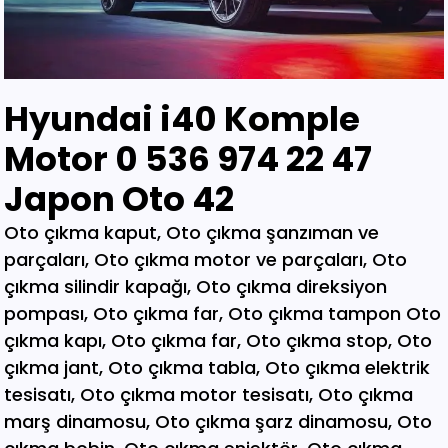
Hyundai i40 Komple
Motor 0 536 974 22 47
Japon Oto 42
Oto çıkma kaput, Oto çıkma şanzıman ve parçaları, Oto çıkma motor ve parçaları, Oto çıkma silindir kapağı, Oto çıkma direksiyon pompası, Oto çıkma far, Oto çıkma tampon Oto çıkma kapı, Oto çıkma far, Oto çıkma stop, Oto çıkma jant, Oto çıkma tabla, Oto çıkma elektrik tesisatı, Oto çıkma motor tesisatı, Oto çıkma marş dinamosu, Oto çıkma şarz dinamosu, Oto çıkma bobin, Oto çıkma enjektör, Oto çıkma karbüratör, Oto çıkma şamandıra , Oto çıkma yakıt pompası, Oto çıkma eksoz, Oto çıkma manifold, Oto çıkma katalizör, Oto çıkma beyin, Oto çıkma airbag, Oto çıkma sigorta, Oto çıkma sinyal, Oto hava filitre kazanı, Oto çıkma yağ filtresi, Oto çıkma yakıt filtresi, Oto çıkma debriyaj seti, Oto çıkma fren seti, Oto çıkma kampana, Oto çıkma körük, Oto çıkma fan, Oto çıkma fan davlumbazı, Oto çıkma soğutucu, Oto çıkma radyatör, Oto çıkma klima kompresörü, Oto çıkma bagaj, Oto çıkma su radyatörünü, Oto çıkma klima radyatörü, Oto çıkma interkol radyatörü, Oto çıkma cam, Oto çıkma çamurluk, Oto çıkma davlumbaz, Oto çıkma güneşlik, Oto çıkma kapı kolu, Oto çıkma kapı saçı, Oto çıkma karter, Oto kesme marşpiyel, Oto çıkma panel, Oto çıkma panjur , Oto çıkma sunroof, Oto çıkma arka tampon, Oto çıkma ön tampon, Oto çıkma ayna, Oto çıkma amartisör, Oto çıkma el freni, Oto çıkma el fren tabancası, Oto çıkma direksiyon simidi, Oto çıkma koltuk, Oto çıkma vites topuzu, Oto çıkma göğüs, Oto çıkma torpido, Oto çıkma kilometre saati, Oto çıkma dingil, Oto çıkma blok, Oto çıkma motor bloğu, Oto çıkma krank, Oto çıkma eksantrik mili, Oto çıkma gaz kelebeği, Oto çıkma kompresör, Oto çıkma mafsal, Oto çıkma motor kulağı, Oto çıkma motor, Oto çıkma piston kolu, Oto çıkma segman, Oto çıkma rulman, Oto çıkma turbo, Oto çıkma yağ pompası, Oto çıkma şanzıman dişlisi, Oto çıkma mafsal, Oto çıkma sekromenç, Oto çıkma türbin, Oto çıkma volant, Oto çıkma aks, Oto çıkma akis, Oto çıkma direksiyon kutusu, Oto çıkma direksiyon mili, Oto çıkma helezyon yayı, Oto çıkma körük, Oto çıkma porya, Oto çıkma sis çerçevesi, Oto çıkma kapı menteşesi, Oto çıkma sis farı, Oto çıkma difaransiyel, Oto çıkma traves, Oto çıkma cam motoru, Oto çıkma sinyal, Oto çıkma cam düğmesi, Oto çıkma kapı döşemesi, Oto çıkma cam kirkosu, Oto çıkma kalorifer kutusu, Oto çıkma beşik, Oto çıkma filtre, Oto çıkma konsül, Oto çıkma tampon demiri, Oto çıkma kapı kilidi, Oto çıkma motor takozu, Oto çıkma kampana, Oto çıkma gösterge paneli, Oto çıkma taşıyıcı, Oto kesme tavan, Oto kesme marşpiyel, Oto kesme çamurluk, Oto kesme yarım arka, Oto çıkma hava akış metresi, Oto çıkma vestenhaouse, Oto çıkma vestibhouse, Oto çıkma park sensörü Oto çıkma kapı fitilleri, Oto çıkma cam düğmesi, Oto çıkma motor takozu, Oto çıkma vites topuzu, Oto çıkma far beyni, Oto çıkma motor beyni, Oto çıkma airbag beyni, Oto çıkma abs beyni, Oto çıkma şanzıman beyni, Oto parça, Oto çıkma yedek parça, Oto oto yedek parça, Oto sigorta kutusu, Oto çıkma su bidonu, Oto çıkma teyp, Oto çıkma cd çalar, Oto çıkma rölanti ayarlayıcı, Oto çıkma kolon kilidi, Oto çıkma kapı kilidi, Oto çıkma kapı iç açma kolu, Oto çıkma kapı çıtası, Oto çıkma tavan çıtası, Oto çıkma krank kasnağı, Oto çıkma eksantrik kasnağı, Oto çıkma alt travers, Oto çıkma arka dingil, Oto çıkma fren merkezi, Oto çıkma imop kutus, Oto çıkma sigorta tablası, Oto çıkma klima ekranı, Oto çıkma vakum, Oto çıkma orta havalandırma, Oto çıkma radyo ekranı, Oto çıkma yağ pompası, Oto çıkma şanzıman kulağı, Oto çıkma debriyaj bilyası, Oto çıkma direksiyon spotu, Oto çıkma direksiyon sargısı, Oto çıkma airbag sargısı, Oto çıkma tesisat kablosu, Oto çıkma klima paneli, Oto çıkma ön kapı, Oto çıkma arka kapı, Oto çıkma baskı balata, Oto çıkma volant, Oto çıkma yedek parça, Oto çıkma parça, Oto oto yedek parça, Oto parça, Çıkma parça, Oto çıkma parçaları, Çıkma parçaları, Oto yedek parça, Oto çıkma şanzıman, Oto çıkma hoparlör, Oto çıkma fren vakum, Oto çıkma map sensösrü, Oto çıkma cam silgi motoru, Oto çıkma cam silgi kolu, Oto çıkma flaşö, Oto çıkma vites levyesi, Oto çıkma turbo basınç Oto çıkma vestinghouse, Oto çıkma gaz pedalı, Oto çıkma su bidonu, Oto çıkma ganister, Oto çıkma tampon braketi, Oto çıkma çamurluk davlumbazı, Oto çıkma el fren teli, Oto çıkma şarj dinamosu, Oto çıkma biel kolu, Oto çıkma hava akış metresi, Oto çıkma eksoz sondası, Oto çıkma emme manifoldu, Oto çıkma fincan, Oto çıkma itici horozlar, Oto çıkma piyano mili, Oto çıkma vites halatı, Oto çıkma tavan döşemesi, Oto çıkma sanroof düğmesi, Oto çıkma sanroof camı, Oto çıkma tavan anteni, Oto çıkma kapı bantları, Oto çıkma kapı soketi, Oto çıkma kapı tesisatı, Oto çıkma koltuk ayar düğmesi, Oto çıkma kapı rayı, Oto çıkma şanzıman dişlisi, Oto çıkma reyil borusu, Oto çıkma buji kablosu, Oto çıkma yağ çubuğu, Oto çıkma distribitör kapağı, Oto çıkma termostat, Oto çıkma map sensörü, Oto çıkma motor kaputu, Oto çıkma kapı nikelajı, Oto çıkma tampon nikelajı, Oto çıkma fren disk, Oto çıkma debriyaj rulmanı, Oto çıkma karbüratör, Oto çıkma eksoz takozu, Oto çıkma körük, Oto çıkma cam su deposu, Oto çıkma genleşme kavanozu, Oto çıkma süspansiyon, Oto çıkma devirdaim hortumu, Oto çıkma travers, Oto çıkma yedek su deposu, Oto çıkma emme manifolt, Oto çıkma kaset çalar, Oto çıkma kapı bandı, Oto çıkma eksantrik horuzu, Oto çıkma xenon far beyni, Oto çıkma tampon ızgarası, Oto çıkma cd çalar, Oto çıkma yakıt deposu, Oto çıkma tampon kaplaması, Oto çıkma kaput mandalı, Oto çıkma el fren düğmesi, Oto çıkma dikiz aynası, Oto çıkma yarım motor, Oto çıkma turbo borusu, Oto çıkma dış ayna, Oto çıkma iç ayna, Oto çıkma tozluk kapağı, Oto çıkma tampon alt bagaliti, Oto çıkma toz kapağı, Oto çıkma parça ankara, Oto çıkma parça İstanbul, Oto çıkma parça adana, Oto çıkma parça elağzı, Oto çıkma parça izmir, Oto çıkma parça bursa, Oto çıkma parça Eskişehir, Oto çıkma parça kayseri, Oto çıkma parça Diyarbakır, Oto çıkma parça Şanlıurfa, Oto çıkma parça,Gaziantep Oto çıkma parça ağrı, Oto çıkma parça konya, Oto çıkma parça Yozgat, Oto çıkma parça Nevşehir, Oto çıkma parça Niğde, Oto çıkma parça Antaly, Oto çıkma parça malatya, Oto çıkma parça mardin, Oto çıkma parça van, Oto çıkma parça hakkari, Oto çıkma parça,Erzurum Oto çıkma parça sivas, Oto çıkma parça Trabzon, Oto çıkma parça çorum, Oto çıkma parça samsun, Oto çıkma parça bolu, Oto çıkma parça afyon, Oto parça, Oto yedek parça, Oto oto yedek parça, Oto parçaları, Oto çıkmacı,yıldız sanayi sitesi ostim,otomobil yedek parça, çıkma parça oto yedek parça, Oto çıkma parça Oto parça, Oto çıkma parça , çıkma Oto parça,Adana Oto Çıkma Parça , Adıyaman Oto Çıkma Parça Afyon Oto Çıkma Parça Ağrı Oto Çıkma Parça Aksaray Oto Çıkma Parça Amasya Oto Çıkma Parça Ankara Oto Çıkma Parça Antalya Oto Çıkma Parça Ardahan Oto Çıkma Parça Artvin Oto Çıkma Parça Aydın Oto Çıkma Parça Balıkesir Oto Çıkma Parça Bartın Oto Çıkma Parça Batman Oto Çıkma Parça Bayburt Oto Çıkma Parça Bilecik Oto Çıkma Parça Bingöl Oto Çıkma Parça Bitlis Oto Çıkma Parça Bolu Oto Çıkma Parça Bursa Oto Çıkma Parça Çanakkale Oto Çıkma Parça Çankırı Oto Çıkma Parça Çorum Oto Çıkma Parça Denizli Oto Çıkma Parça Diyarbakır Oto Çıkma Parça Düzce Oto Çıkma Parça Edirne Oto Çıkma Parça Elazığ Oto Çıkma Parça Erzincan Oto Çıkma Parça Erzurum Oto Çıkma Parça Eskişehir Oto Çıkma Parça Gaziantep Oto Çıkma Parça Giresun Oto Çıkma Parça Gümüşhane Oto Çıkma Parça Hakkari Oto Çıkma Parça Hatay Oto Çıkma Parça Iğdır Oto Çıkma Parça Isparta Oto Çıkma Parça İstanbul Oto Çıkma Parça İzmir Oto Çıkma Parça Kahramanmaraş Oto Çıkma Karabük Oto Çıkma Parça Karaman Oto Çıkma Parça Kars Oto Çıkma Parça Kastamonu Oto Çıkma Parça Kayseri Oto Çıkma Parça Kilis Oto Çıkma Parça Kırıkkale Oto Çıkma Parça Kırklareli Oto Çıkma Parça Kırşehir Oto Çıkma Parça Kocaeli Oto Çıkma Parça Konya Oto Çıkma Parça Kütahya Oto Çıkma Parça Malatya Oto Çıkma Parça Manisa Yedek Parça Mardin Oto Çıkma Parça Mersin Oto Çıkma Parça Muğla Oto Çıkma Parça Nevşehir Oto Çıkma Parça Niğde Oto Çıkma Parça Ordu Oto Çıkma Parça Osmaniye Oto Çıkma Parça Rize Oto Çıkma Parça Sakarya Oto Çıkma Parça Samsun Oto Çıkma Parça Şanlıurfa Oto Çıkma Parça Siirt Oto Çıkma Parça Sinop Oto Çıkma Parça Şırnak Oto Çıkma Parça Sivas Oto Çıkma Parça Oto Çıkma Parça Tekirdağ Oto Çıkma Parça Tokat Oto Çıkma Parça Trabzon Oto Çıkma Parça Tunceli Oto Çıkma Parça Uşak Oto Çıkma Parça Van Oto Çıkma Parça Yalova Oto Çıkma Parça Yozgat Oto Çıkma Parça Zonguldak Oto Çıkma Parça Online Oto Çıkma Parça Düzce Oto Çıkma Parça Osmaniye Oto Çıkma Parça Kilis Oto Çıkma Parça Karabük Oto Çıkma Parça Yalova Oto Çıkma Parça Iğdır Oto Çıkma Parça Ardahan Oto Çıkma Parça Bartın Oto Çıkma Parça Şırnak Oto Çıkma Parça Adana Oto Çıkma yedek Parça Adıyaman Oto Çıkma yedek Afyon Oto Çıkma yedek Parça Ağrı Oto Çıkma yedek Parça Aksaray Oto Çıkma yedek Parça Amasya Oto Çıkma yedek Parça Ankara Oto Çıkma yedek Parça Antalya Oto Çıkma yedek Parça Ardahan Oto Çıkma yedek Parça Artvin Oto Çıkma yedek Parça Aydın Oto Çıkma yedek Parça Balıkesir Oto Çıkma yedek Parça Bartın Oto Çıkma yedek Parça Batman Oto Çıkma yedek Parça Bayburt Oto Çıkma yedek Parça Bilecik Oto Çıkma yedek Parça Bingöl Oto Çıkma yedek Parça Bitlis Oto Çıkma yedek Parça Bolu Oto Çıkma yedek Parça Bursa Oto Çıkma yedek Parça Çanakkale Oto Çıkma yedek Çankırı Oto Çıkma yedek Parça Çorum Oto Çıkma yedek Parça Denizli Oto Çıkma yedek Parça Diyarbakır Oto Çıkma yedek Düzce Oto Çıkma yedek Parça Edirne Oto Çıkma yedek Parça Elazığ Oto Çıkma yedek Parça Erzincan Oto Çıkma yedek Parça Erzurum Oto Çıkma yedek Parça Eskişehir Oto Çıkma yedek Parça Gaziantep Oto Çıkma yedek Giresun Oto Çıkma yedek Parça Gümüşhane Oto Çıkma yedek Hakkari Oto Çıkma yedek Parça Hatay Oto Çıkma yedek Parça Iğdır Oto Çıkma yedek Parça Isparta Oto Çıkma yedek Parça İstanbul Oto Çıkma yedek Parça İzmir Oto Çıkma yedek Parça Kahramanmaraş Oto Çıkma Karabük Oto Çıkma yedek Parça Karaman Oto Çıkma yedek Parça Kars Oto Çıkma yedek Parça Kastamonu Oto Çıkma yedek Kayseri Oto Çıkma yedek Parça Kilis Oto Çıkma yedek Parça Oto Çıkma Şarj Dinamosu, Oto Çıkma Taban Döşemeleri, Tekirdağ O