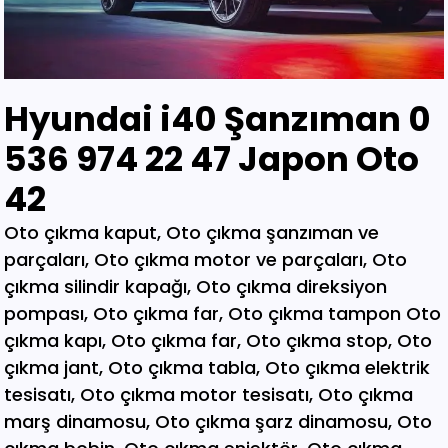
Hyundai i40 Şanzıman 0
536 974 22 47 Japon Oto
42
Oto çıkma kaput, Oto çıkma şanzıman ve parçaları, Oto çıkma motor ve parçaları, Oto çıkma silindir kapağı, Oto çıkma direksiyon pompası, Oto çıkma far, Oto çıkma tampon Oto çıkma kapı, Oto çıkma far, Oto çıkma stop, Oto çıkma jant, Oto çıkma tabla, Oto çıkma elektrik tesisatı, Oto çıkma motor tesisatı, Oto çıkma marş dinamosu, Oto çıkma şarz dinamosu, Oto çıkma bobin, Oto çıkma enjektör, Oto çıkma karbüratör, Oto çıkma şamandıra , Oto çıkma yakıt pompası, Oto çıkma eksoz, Oto çıkma manifold, Oto çıkma katalizör, Oto çıkma beyin, Oto çıkma airbag, Oto çıkma sigorta, Oto çıkma sinyal, Oto hava filitre kazanı, Oto çıkma yağ filtresi, Oto çıkma yakıt filtresi, Oto çıkma debriyaj seti, Oto çıkma fren seti, Oto çıkma kampana, Oto çıkma körük, Oto çıkma fan, Oto çıkma fan davlumbazı, Oto çıkma soğutucu, Oto çıkma radyatör, Oto çıkma klima kompresörü, Oto çıkma bagaj, Oto çıkma su radyatörünü, Oto çıkma klima radyatörü, Oto çıkma interkol radyatörü, Oto çıkma cam, Oto çıkma çamurluk, Oto çıkma davlumbaz, Oto çıkma güneşlik, Oto çıkma kapı kolu, Oto çıkma kapı saçı, Oto çıkma karter, Oto kesme marşpiyel, Oto çıkma panel, Oto çıkma panjur , Oto çıkma sunroof, Oto çıkma arka tampon, Oto çıkma ön tampon, Oto çıkma ayna, Oto çıkma amartisör, Oto çıkma el freni, Oto çıkma el fren tabancası, Oto çıkma direksiyon simidi, Oto çıkma koltuk, Oto çıkma vites topuzu, Oto çıkma göğüs, Oto çıkma torpido, Oto çıkma kilometre saati, Oto çıkma dingil, Oto çıkma blok, Oto çıkma motor bloğu, Oto çıkma krank, Oto çıkma eksantrik mili, Oto çıkma gaz kelebeği, Oto çıkma kompresör, Oto çıkma mafsal, Oto çıkma motor kulağı, Oto çıkma motor, Oto çıkma piston kolu, Oto çıkma segman, Oto çıkma rulman, Oto çıkma turbo, Oto çıkma yağ pompası, Oto çıkma şanzıman dişlisi, Oto çıkma mafsal, Oto çıkma sekromenç, Oto çıkma türbin, Oto çıkma volant, Oto çıkma aks, Oto çıkma akis, Oto çıkma direksiyon kutusu, Oto çıkma direksiyon mili, Oto çıkma helezyon yayı, Oto çıkma körük, Oto çıkma porya, Oto çıkma sis çerçevesi, Oto çıkma kapı menteşesi, Oto çıkma sis farı, Oto çıkma difaransiyel, Oto çıkma traves, Oto çıkma cam motoru, Oto çıkma sinyal, Oto çıkma cam düğmesi, Oto çıkma kapı döşemesi, Oto çıkma cam kirkosu, Oto çıkma kalorifer kutusu, Oto çıkma beşik, Oto çıkma filtre, Oto çıkma konsül, Oto çıkma tampon demiri, Oto çıkma kapı kilidi, Oto çıkma motor takozu, Oto çıkma kampana, Oto çıkma gösterge paneli, Oto çıkma taşıyıcı, Oto kesme tavan, Oto kesme marşpiyel, Oto kesme çamurluk, Oto kesme yarım arka, Oto çıkma hava akış metresi, Oto çıkma vestenhaouse, Oto çıkma vestibhouse, Oto çıkma park sensörü Oto çıkma kapı fitilleri, Oto çıkma cam düğmesi, Oto çıkma motor takozu, Oto çıkma vites topuzu, Oto çıkma far beyni, Oto çıkma motor beyni, Oto çıkma airbag beyni, Oto çıkma abs beyni, Oto çıkma şanzıman beyni, Oto parça, Oto çıkma yedek parça, Oto oto yedek parça, Oto sigorta kutusu, Oto çıkma su bidonu, Oto çıkma teyp, Oto çıkma cd çalar, Oto çıkma rölanti ayarlayıcı, Oto çıkma kolon kilidi, Oto çıkma kapı kilidi, Oto çıkma kapı iç açma kolu, Oto çıkma kapı çıtası, Oto çıkma tavan çıtası, Oto çıkma krank kasnağı, Oto çıkma eksantrik kasnağı, Oto çıkma alt travers, Oto çıkma arka dingil, Oto çıkma fren merkezi, Oto çıkma imop kutus, Oto çıkma sigorta tablası, Oto çıkma klima ekranı, Oto çıkma vakum, Oto çıkma orta havalandırma, Oto çıkma radyo ekranı, Oto çıkma yağ pompası, Oto çıkma şanzıman kulağı, Oto çıkma debriyaj bilyası, Oto çıkma direksiyon spotu, Oto çıkma direksiyon sargısı, Oto çıkma airbag sargısı, Oto çıkma tesisat kablosu, Oto çıkma klima paneli, Oto çıkma ön kapı, Oto çıkma arka kapı, Oto çıkma baskı balata, Oto çıkma volant, Oto çıkma yedek parça, Oto çıkma parça, Oto oto yedek parça, Oto parça, Çıkma parça, Oto çıkma parçaları, Çıkma parçaları, Oto yedek parça, Oto çıkma şanzıman, Oto çıkma hoparlör, Oto çıkma fren vakum, Oto çıkma map sensösrü, Oto çıkma cam silgi motoru, Oto çıkma cam silgi kolu, Oto çıkma flaşö, Oto çıkma vites levyesi, Oto çıkma turbo basınç Oto çıkma vestinghouse, Oto çıkma gaz pedalı, Oto çıkma su bidonu, Oto çıkma ganister, Oto çıkma tampon braketi, Oto çıkma çamurluk davlumbazı, Oto çıkma el fren teli, Oto çıkma şarj dinamosu, Oto çıkma biel kolu, Oto çıkma hava akış metresi, Oto çıkma eksoz sondası, Oto çıkma emme manifoldu, Oto çıkma fincan, Oto çıkma itici horozlar, Oto çıkma piyano mili, Oto çıkma vites halatı, Oto çıkma tavan döşemesi, Oto çıkma sanroof düğmesi, Oto çıkma sanroof camı, Oto çıkma tavan anteni, Oto çıkma kapı bantları, Oto çıkma kapı soketi, Oto çıkma kapı tesisatı, Oto çıkma koltuk ayar düğmesi, Oto çıkma kapı rayı, Oto çıkma şanzıman dişlisi, Oto çıkma reyil borusu, Oto çıkma buji kablosu, Oto çıkma yağ çubuğu, Oto çıkma distribitör kapağı, Oto çıkma termostat, Oto çıkma map sensörü, Oto çıkma motor kaputu, Oto çıkma kapı nikelajı, Oto çıkma tampon nikelajı, Oto çıkma fren disk, Oto çıkma debriyaj rulmanı, Oto çıkma karbüratör, Oto çıkma eksoz takozu, Oto çıkma körük, Oto çıkma cam su deposu, Oto çıkma genleşme kavanozu, Oto çıkma süspansiyon, Oto çıkma devirdaim hortumu, Oto çıkma travers, Oto çıkma yedek su deposu, Oto çıkma emme manifolt, Oto çıkma kaset çalar, Oto çıkma kapı bandı, Oto çıkma eksantrik horuzu, Oto çıkma xenon far beyni, Oto çıkma tampon ızgarası, Oto çıkma cd çalar, Oto çıkma yakıt deposu, Oto çıkma tampon kaplaması, Oto çıkma kaput mandalı, Oto çıkma el fren düğmesi, Oto çıkma dikiz aynası, Oto çıkma yarım motor, Oto çıkma turbo borusu, Oto çıkma dış ayna, Oto çıkma iç ayna, Oto çıkma tozluk kapağı, Oto çıkma tampon alt bagaliti, Oto çıkma toz kapağı, Oto çıkma parça ankara, Oto çıkma parça İstanbul, Oto çıkma parça adana, Oto çıkma parça elağzı, Oto çıkma parça izmir, Oto çıkma parça bursa, Oto çıkma parça Eskişehir, Oto çıkma parça kayseri, Oto çıkma parça Diyarbakır, Oto çıkma parça Şanlıurfa, Oto çıkma parça,Gaziantep Oto çıkma parça ağrı, Oto çıkma parça konya, Oto çıkma parça Yozgat, Oto çıkma parça Nevşehir, Oto çıkma parça Niğde, Oto çıkma parça Antaly, Oto çıkma parça malatya, Oto çıkma parça mardin, Oto çıkma parça van, Oto çıkma parça hakkari, Oto çıkma parça,Erzurum Oto çıkma parça sivas, Oto çıkma parça Trabzon, Oto çıkma parça çorum, Oto çıkma parça samsun, Oto çıkma parça bolu, Oto çıkma parça afyon, Oto parça, Oto yedek parça, Oto oto yedek parça, Oto parçaları, Oto çıkmacı,yıldız sanayi sitesi ostim,otomobil yedek parça, çıkma parça oto yedek parça, Oto çıkma parça Oto parça, Oto çıkma parça , çıkma Oto parça,Adana Oto Çıkma Parça , Adıyaman Oto Çıkma Parça Afyon Oto Çıkma Parça Ağrı Oto Çıkma Parça Aksaray Oto Çıkma Parça Amasya Oto Çıkma Parça Ankara Oto Çıkma Parça Antalya Oto Çıkma Parça Ardahan Oto Çıkma Parça Artvin Oto Çıkma Parça Aydın Oto Çıkma Parça Balıkesir Oto Çıkma Parça Bartın Oto Çıkma Parça Batman Oto Çıkma Parça Bayburt Oto Çıkma Parça Bilecik Oto Çıkma Parça Bingöl Oto Çıkma Parça Bitlis Oto Çıkma Parça Bolu Oto Çıkma Parça Bursa Oto Çıkma Parça Çanakkale Oto Çıkma Parça Çankırı Oto Çıkma Parça Çorum Oto Çıkma Parça Denizli Oto Çıkma Parça Diyarbakır Oto Çıkma Parça Düzce Oto Çıkma Parça Edirne Oto Çıkma Parça Elazığ Oto Çıkma Parça Erzincan Oto Çıkma Parça Erzurum Oto Çıkma Parça Eskişehir Oto Çıkma Parça Gaziantep Oto Çıkma Parça Giresun Oto Çıkma Parça Gümüşhane Oto Çıkma Parça Hakkari Oto Çıkma Parça Hatay Oto Çıkma Parça Iğdır Oto Çıkma Parça Isparta Oto Çıkma Parça İstanbul Oto Çıkma Parça İzmir Oto Çıkma Parça Kahramanmaraş Oto Çıkma Karabük Oto Çıkma Parça Karaman Oto Çıkma Parça Kars Oto Çıkma Parça Kastamonu Oto Çıkma Parça Kayseri Oto Çıkma Parça Kilis Oto Çıkma Parça Kırıkkale Oto Çıkma Parça Kırklareli Oto Çıkma Parça Kırşehir Oto Çıkma Parça Kocaeli Oto Çıkma Parça Konya Oto Çıkma Parça Kütahya Oto Çıkma Parça Malatya Oto Çıkma Parça Manisa Yedek Parça Mardin Oto Çıkma Parça Mersin Oto Çıkma Parça Muğla Oto Çıkma Parça Nevşehir Oto Çıkma Parça Niğde Oto Çıkma Parça Ordu Oto Çıkma Parça Osmaniye Oto Çıkma Parça Rize Oto Çıkma Parça Sakarya Oto Çıkma Parça Samsun Oto Çıkma Parça Şanlıurfa Oto Çıkma Parça Siirt Oto Çıkma Parça Sinop Oto Çıkma Parça Şırnak Oto Çıkma Parça Sivas Oto Çıkma Parça Oto Çıkma Parça Tekirdağ Oto Çıkma Parça Tokat Oto Çıkma Parça Trabzon Oto Çıkma Parça Tunceli Oto Çıkma Parça Uşak Oto Çıkma Parça Van Oto Çıkma Parça Yalova Oto Çıkma Parça Yozgat Oto Çıkma Parça Zonguldak Oto Çıkma Parça Online Oto Çıkma Parça Düzce Oto Çıkma Parça Osmaniye Oto Çıkma Parça Kilis Oto Çıkma Parça Karabük Oto Çıkma Parça Yalova Oto Çıkma Parça Iğdır Oto Çıkma Parça Ardahan Oto Çıkma Parça Bartın Oto Çıkma Parça Şırnak Oto Çıkma Parça Adana Oto Çıkma yedek Parça Adıyaman Oto Çıkma yedek Afyon Oto Çıkma yedek Parça Ağrı Oto Çıkma yedek Parça Aksaray Oto Çıkma yedek Parça Amasya Oto Çıkma yedek Parça Ankara Oto Çıkma yedek Parça Antalya Oto Çıkma yedek Parça Ardahan Oto Çıkma yedek Parça Artvin Oto Çıkma yedek Parça Aydın Oto Çıkma yedek Parça Balıkesir Oto Çıkma yedek Parça Bartın Oto Çıkma yedek Parça Batman Oto Çıkma yedek Parça Bayburt Oto Çıkma yedek Parça Bilecik Oto Çıkma yedek Parça Bingöl Oto Çıkma yedek Parça Bitlis Oto Çıkma yedek Parça Bolu Oto Çıkma yedek Parça Bursa Oto Çıkma yedek Parça Çanakkale Oto Çıkma yedek Çankırı Oto Çıkma yedek Parça Çorum Oto Çıkma yedek Parça Denizli Oto Çıkma yedek Parça Diyarbakır Oto Çıkma yedek Düzce Oto Çıkma yedek Parça Edirne Oto Çıkma yedek Parça Elazığ Oto Çıkma yedek Parça Erzincan Oto Çıkma yedek Parça Erzurum Oto Çıkma yedek Parça Eskişehir Oto Çıkma yedek Parça Gaziantep Oto Çıkma yedek Giresun Oto Çıkma yedek Parça Gümüşhane Oto Çıkma yedek Hakkari Oto Çıkma yedek Parça Hatay Oto Çıkma yedek Parça Iğdır Oto Çıkma yedek Parça Isparta Oto Çıkma yedek Parça İstanbul Oto Çıkma yedek Parça İzmir Oto Çıkma yedek Parça Kahramanmaraş Oto Çıkma Karabük Oto Çıkma yedek Parça Karaman Oto Çıkma yedek Parça Kars Oto Çıkma yedek Parça Kastamonu Oto Çıkma yedek Kayseri Oto Çıkma yedek Parça Kilis Oto Çıkma yedek Parça Oto Çıkma Şarj Dinamosu, Oto Çıkma Taban Döşemeleri, Tekirdağ O