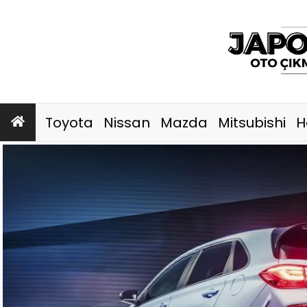
Toyota
Nissan
Mazda
Mitsubishi
H