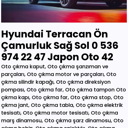
Hyundai Terracan Ön
Çamurluk Sağ Sol 0 536
974 22 47 Japon Oto 42
Oto çıkma kaput, Oto çıkma şanzıman ve parçaları, Oto çıkma motor ve parçaları, Oto çıkma silindir kapağı, Oto çıkma direksiyon pompası, Oto çıkma far, Oto çıkma tampon Oto çıkma kapı, Oto çıkma far, Oto çıkma stop, Oto çıkma jant, Oto çıkma tabla, Oto çıkma elektrik tesisatı, Oto çıkma motor tesisatı, Oto çıkma marş dinamosu, Oto çıkma şarz dinamosu, Oto çıkma bobin, Oto çıkma enjektör, Oto çıkma karbüratör, Oto çıkma şamandıra , Oto çıkma yakıt pompası, Oto çıkma eksoz, Oto çıkma manifold, Oto çıkma katalizör, Oto çıkma beyin, Oto çıkma airbag, Oto çıkma sigorta, Oto çıkma sinyal, Oto hava filitre kazanı, Oto çıkma yağ filtresi, Oto çıkma yakıt filtresi, Oto çıkma debriyaj seti, Oto çıkma fren seti, Oto çıkma kampana, Oto çıkma körük, Oto çıkma fan, Oto çıkma fan davlumbazı, Oto çıkma soğutucu, Oto çıkma radyatör, Oto çıkma klima kompresörü, Oto çıkma bagaj, Oto çıkma su radyatörünü, Oto çıkma klima radyatörü, Oto çıkma interkol radyatörü, Oto çıkma cam, Oto çıkma çamurluk, Oto çıkma davlumbaz, Oto çıkma güneşlik, Oto çıkma kapı kolu, Oto çıkma kapı saçı, Oto çıkma karter, Oto kesme marşpiyel, Oto çıkma panel, Oto çıkma panjur , Oto çıkma sunroof, Oto çıkma arka tampon, Oto çıkma ön tampon, Oto çıkma ayna, Oto çıkma amartisör, Oto çıkma el freni, Oto çıkma el fren tabancası, Oto çıkma direksiyon simidi, Oto çıkma koltuk, Oto çıkma vites topuzu, Oto çıkma göğüs, Oto çıkma torpido, Oto çıkma kilometre saati, Oto çıkma dingil, Oto çıkma blok, Oto çıkma motor bloğu, Oto çıkma krank, Oto çıkma eksantrik mili, Oto çıkma gaz kelebeği, Oto çıkma kompresör, Oto çıkma mafsal, Oto çıkma motor kulağı, Oto çıkma motor, Oto çıkma piston kolu, Oto çıkma segman, Oto çıkma rulman, Oto çıkma turbo, Oto çıkma yağ pompası, Oto çıkma şanzıman dişlisi, Oto çıkma mafsal, Oto çıkma sekromenç, Oto çıkma türbin, Oto çıkma volant, Oto çıkma aks, Oto çıkma akis, Oto çıkma direksiyon kutusu, Oto çıkma direksiyon mili, Oto çıkma helezyon yayı, Oto çıkma körük, Oto çıkma porya, Oto çıkma sis çerçevesi, Oto çıkma kapı menteşesi, Oto çıkma sis farı, Oto çıkma difaransiyel, Oto çıkma traves, Oto çıkma cam motoru, Oto çıkma sinyal, Oto çıkma cam düğmesi, Oto çıkma kapı döşemesi, Oto çıkma cam kirkosu, Oto çıkma kalorifer kutusu, Oto çıkma beşik, Oto çıkma filtre, Oto çıkma konsül, Oto çıkma tampon demiri, Oto çıkma kapı kilidi, Oto çıkma motor takozu, Oto çıkma kampana, Oto çıkma gösterge paneli, Oto çıkma taşıyıcı, Oto kesme tavan, Oto kesme marşpiyel, Oto kesme çamurluk, Oto kesme yarım arka, Oto çıkma hava akış metresi, Oto çıkma vestenhaouse, Oto çıkma vestibhouse, Oto çıkma park sensörü Oto çıkma kapı fitilleri, Oto çıkma cam düğmesi, Oto çıkma motor takozu, Oto çıkma vites topuzu, Oto çıkma far beyni, Oto çıkma motor beyni, Oto çıkma airbag beyni, Oto çıkma abs beyni, Oto çıkma şanzıman beyni, Oto parça, Oto çıkma yedek parça, Oto oto yedek parça, Oto sigorta kutusu, Oto çıkma su bidonu, Oto çıkma teyp, Oto çıkma cd çalar, Oto çıkma rölanti ayarlayıcı, Oto çıkma kolon kilidi, Oto çıkma kapı kilidi, Oto çıkma kapı iç açma kolu, Oto çıkma kapı çıtası, Oto çıkma tavan çıtası, Oto çıkma krank kasnağı, Oto çıkma eksantrik kasnağı, Oto çıkma alt travers, Oto çıkma arka dingil, Oto çıkma fren merkezi, Oto çıkma imop kutus, Oto çıkma sigorta tablası, Oto çıkma klima ekranı, Oto çıkma vakum, Oto çıkma orta havalandırma, Oto çıkma radyo ekranı, Oto çıkma yağ pompası, Oto çıkma şanzıman kulağı, Oto çıkma debriyaj bilyası, Oto çıkma direksiyon spotu, Oto çıkma direksiyon sargısı, Oto çıkma airbag sargısı, Oto çıkma tesisat kablosu, Oto çıkma klima paneli, Oto çıkma ön kapı, Oto çıkma arka kapı, Oto çıkma baskı balata, Oto çıkma volant, Oto çıkma yedek parça, Oto çıkma parça, Oto oto yedek parça, Oto parça, Çıkma parça, Oto çıkma parçaları, Çıkma parçaları, Oto yedek parça, Oto çıkma şanzıman, Oto çıkma hoparlör, Oto çıkma fren vakum, Oto çıkma map sensösrü, Oto çıkma cam silgi motoru, Oto çıkma cam silgi kolu, Oto çıkma flaşö, Oto çıkma vites levyesi, Oto çıkma turbo basınç Oto çıkma vestinghouse, Oto çıkma gaz pedalı, Oto çıkma su bidonu, Oto çıkma ganister, Oto çıkma tampon braketi, Oto çıkma çamurluk davlumbazı, Oto çıkma el fren teli, Oto çıkma şarj dinamosu, Oto çıkma biel kolu, Oto çıkma hava akış metresi, Oto çıkma eksoz sondası, Oto çıkma emme manifoldu, Oto çıkma fincan, Oto çıkma itici horozlar, Oto çıkma piyano mili, Oto çıkma vites halatı, Oto çıkma tavan döşemesi, Oto çıkma sanroof düğmesi, Oto çıkma sanroof camı, Oto çıkma tavan anteni, Oto çıkma kapı bantları, Oto çıkma kapı soketi, Oto çıkma kapı tesisatı, Oto çıkma koltuk ayar düğmesi, Oto çıkma kapı rayı, Oto çıkma şanzıman dişlisi, Oto çıkma reyil borusu, Oto çıkma buji kablosu, Oto çıkma yağ çubuğu, Oto çıkma distribitör kapağı, Oto çıkma termostat, Oto çıkma map sensörü, Oto çıkma motor kaputu, Oto çıkma kapı nikelajı, Oto çıkma tampon nikelajı, Oto çıkma fren disk, Oto çıkma debriyaj rulmanı, Oto çıkma karbüratör, Oto çıkma eksoz takozu, Oto çıkma körük, Oto çıkma cam su deposu, Oto çıkma genleşme kavanozu, Oto çıkma süspansiyon, Oto çıkma devirdaim hortumu, Oto çıkma travers, Oto çıkma yedek su deposu, Oto çıkma emme manifolt, Oto çıkma kaset çalar, Oto çıkma kapı bandı, Oto çıkma eksantrik horuzu, Oto çıkma xenon far beyni, Oto çıkma tampon ızgarası, Oto çıkma cd çalar, Oto çıkma yakıt deposu, Oto çıkma tampon kaplaması, Oto çıkma kaput mandalı, Oto çıkma el fren düğmesi, Oto çıkma dikiz aynası, Oto çıkma yarım motor, Oto çıkma turbo borusu, Oto çıkma dış ayna, Oto çıkma iç ayna, Oto çıkma tozluk kapağı, Oto çıkma tampon alt bagaliti, Oto çıkma toz kapağı, Oto çıkma parça ankara, Oto çıkma parça İstanbul, Oto çıkma parça adana, Oto çıkma parça elağzı, Oto çıkma parça izmir, Oto çıkma parça bursa, Oto çıkma parça Eskişehir, Oto çıkma parça kayseri, Oto çıkma parça Diyarbakır, Oto çıkma parça Şanlıurfa, Oto çıkma parça,Gaziantep Oto çıkma parça ağrı, Oto çıkma parça konya, Oto çıkma parça Yozgat, Oto çıkma parça Nevşehir, Oto çıkma parça Niğde, Oto çıkma parça Antaly, Oto çıkma parça malatya, Oto çıkma parça mardin, Oto çıkma parça van, Oto çıkma parça hakkari, Oto çıkma parça,Erzurum Oto çıkma parça sivas, Oto çıkma parça Trabzon, Oto çıkma parça çorum, Oto çıkma parça samsun, Oto çıkma parça bolu, Oto çıkma parça afyon, Oto parça, Oto yedek parça, Oto oto yedek parça, Oto parçaları, Oto çıkmacı,yıldız sanayi sitesi ostim,otomobil yedek parça, çıkma parça oto yedek parça, Oto çıkma parça Oto parça, Oto çıkma parça , çıkma Oto parça,Adana Oto Çıkma Parça , Adıyaman Oto Çıkma Parça Afyon Oto Çıkma Parça Ağrı Oto Çıkma Parça Aksaray Oto Çıkma Parça Amasya Oto Çıkma Parça Ankara Oto Çıkma Parça Antalya Oto Çıkma Parça Ardahan Oto Çıkma Parça Artvin Oto Çıkma Parça Aydın Oto Çıkma Parça Balıkesir Oto Çıkma Parça Bartın Oto Çıkma Parça Batman Oto Çıkma Parça Bayburt Oto Çıkma Parça Bilecik Oto Çıkma Parça Bingöl Oto Çıkma Parça Bitlis Oto Çıkma Parça Bolu Oto Çıkma Parça Bursa Oto Çıkma Parça Çanakkale Oto Çıkma Parça Çankırı Oto Çıkma Parça Çorum Oto Çıkma Parça Denizli Oto Çıkma Parça Diyarbakır Oto Çıkma Parça Düzce Oto Çıkma Parça Edirne Oto Çıkma Parça Elazığ Oto Çıkma Parça Erzincan Oto Çıkma Parça Erzurum Oto Çıkma Parça Eskişehir Oto Çıkma Parça Gaziantep Oto Çıkma Parça Giresun Oto Çıkma Parça Gümüşhane Oto Çıkma Parça Hakkari Oto Çıkma Parça Hatay Oto Çıkma Parça Iğdır Oto Çıkma Parça Isparta Oto Çıkma Parça İstanbul Oto Çıkma Parça İzmir Oto Çıkma Parça Kahramanmaraş Oto Çıkma Karabük Oto Çıkma Parça Karaman Oto Çıkma Parça Kars Oto Çıkma Parça Kastamonu Oto Çıkma Parça Kayseri Oto Çıkma Parça Kilis Oto Çıkma Parça Kırıkkale Oto Çıkma Parça Kırklareli Oto Çıkma Parça Kırşehir Oto Çıkma Parça Kocaeli Oto Çıkma Parça Konya Oto Çıkma Parça Kütahya Oto Çıkma Parça Malatya Oto Çıkma Parça Manisa Yedek Parça Mardin Oto Çıkma Parça Mersin Oto Çıkma Parça Muğla Oto Çıkma Parça Nevşehir Oto Çıkma Parça Niğde Oto Çıkma Parça Ordu Oto Çıkma Parça Osmaniye Oto Çıkma Parça Rize Oto Çıkma Parça Sakarya Oto Çıkma Parça Samsun Oto Çıkma Parça Şanlıurfa Oto Çıkma Parça Siirt Oto Çıkma Parça Sinop Oto Çıkma Parça Şırnak Oto Çıkma Parça Sivas Oto Çıkma Parça Oto Çıkma Parça Tekirdağ Oto Çıkma Parça Tokat Oto Çıkma Parça Trabzon Oto Çıkma Parça Tunceli Oto Çıkma Parça Uşak Oto Çıkma Parça Van Oto Çıkma Parça Yalova Oto Çıkma Parça Yozgat Oto Çıkma Parça Zonguldak Oto Çıkma Parça Online Oto Çıkma Parça Düzce Oto Çıkma Parça Osmaniye Oto Çıkma Parça Kilis Oto Çıkma Parça Karabük Oto Çıkma Parça Yalova Oto Çıkma Parça Iğdır Oto Çıkma Parça Ardahan Oto Çıkma Parça Bartın Oto Çıkma Parça Şırnak Oto Çıkma Parça Adana Oto Çıkma yedek Parça Adıyaman Oto Çıkma yedek Afyon Oto Çıkma yedek Parça Ağrı Oto Çıkma yedek Parça Aksaray Oto Çıkma yedek Parça Amasya Oto Çıkma yedek Parça Ankara Oto Çıkma yedek Parça Antalya Oto Çıkma yedek Parça Ardahan Oto Çıkma yedek Parça Artvin Oto Çıkma yedek Parça Aydın Oto Çıkma yedek Parça Balıkesir Oto Çıkma yedek Parça Bartın Oto Çıkma yedek Parça Batman Oto Çıkma yedek Parça Bayburt Oto Çıkma yedek Parça Bilecik Oto Çıkma yedek Parça Bingöl Oto Çıkma yedek Parça Bitlis Oto Çıkma yedek Parça Bolu Oto Çıkma yedek Parça Bursa Oto Çıkma yedek Parça Çanakkale Oto Çıkma yedek Çankırı Oto Çıkma yedek Parça Çorum Oto Çıkma yedek Parça Denizli Oto Çıkma yedek Parça Diyarbakır Oto Çıkma yedek Düzce Oto Çıkma yedek Parça Edirne Oto Çıkma yedek Parça Elazığ Oto Çıkma yedek Parça Erzincan Oto Çıkma yedek Parça Erzurum Oto Çıkma yedek Parça Eskişehir Oto Çıkma yedek Parça Gaziantep Oto Çıkma yedek Giresun Oto Çıkma yedek Parça Gümüşhane Oto Çıkma yedek Hakkari Oto Çıkma yedek Parça Hatay Oto Çıkma yedek Parça Iğdır Oto Çıkma yedek Parça Isparta Oto Çıkma yedek Parça İstanbul Oto Çıkma yedek Parça İzmir Oto Çıkma yedek Parça Kahramanmaraş Oto Çıkma Karabük Oto Çıkma yedek Parça Karaman Oto Çıkma yedek Parça Kars Oto Çıkma yedek Parça Kastamonu Oto Çıkma yedek Kayseri Oto Çıkma yedek Parça Kilis Oto Çıkma yedek Parça Oto Çıkma Şarj Dinamosu, Oto Çıkma Taban Döşemeleri, Tekirdağ O