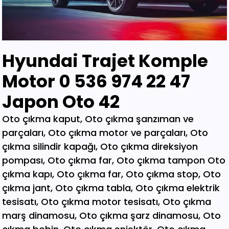
Hyundai Trajet Komple
Motor 0 536 974 22 47
Japon Oto 42
Oto çıkma kaput, Oto çıkma şanzıman ve parçaları, Oto çıkma motor ve parçaları, Oto çıkma silindir kapağı, Oto çıkma direksiyon pompası, Oto çıkma far, Oto çıkma tampon Oto çıkma kapı, Oto çıkma far, Oto çıkma stop, Oto çıkma jant, Oto çıkma tabla, Oto çıkma elektrik tesisatı, Oto çıkma motor tesisatı, Oto çıkma marş dinamosu, Oto çıkma şarz dinamosu, Oto çıkma bobin, Oto çıkma enjektör, Oto çıkma karbüratör, Oto çıkma şamandıra , Oto çıkma yakıt pompası, Oto çıkma eksoz, Oto çıkma manifold, Oto çıkma katalizör, Oto çıkma beyin, Oto çıkma airbag, Oto çıkma sigorta, Oto çıkma sinyal, Oto hava filitre kazanı, Oto çıkma yağ filtresi, Oto çıkma yakıt filtresi, Oto çıkma debriyaj seti, Oto çıkma fren seti, Oto çıkma kampana, Oto çıkma körük, Oto çıkma fan, Oto çıkma fan davlumbazı, Oto çıkma soğutucu, Oto çıkma radyatör, Oto çıkma klima kompresörü, Oto çıkma bagaj, Oto çıkma su radyatörünü, Oto çıkma klima radyatörü, Oto çıkma interkol radyatörü, Oto çıkma cam, Oto çıkma çamurluk, Oto çıkma davlumbaz, Oto çıkma güneşlik, Oto çıkma kapı kolu, Oto çıkma kapı saçı, Oto çıkma karter, Oto kesme marşpiyel, Oto çıkma panel, Oto çıkma panjur , Oto çıkma sunroof, Oto çıkma arka tampon, Oto çıkma ön tampon, Oto çıkma ayna, Oto çıkma amartisör, Oto çıkma el freni, Oto çıkma el fren tabancası, Oto çıkma direksiyon simidi, Oto çıkma koltuk, Oto çıkma vites topuzu, Oto çıkma göğüs, Oto çıkma torpido, Oto çıkma kilometre saati, Oto çıkma dingil, Oto çıkma blok, Oto çıkma motor bloğu, Oto çıkma krank, Oto çıkma eksantrik mili, Oto çıkma gaz kelebeği, Oto çıkma kompresör, Oto çıkma mafsal, Oto çıkma motor kulağı, Oto çıkma motor, Oto çıkma piston kolu, Oto çıkma segman, Oto çıkma rulman, Oto çıkma turbo, Oto çıkma yağ pompası, Oto çıkma şanzıman dişlisi, Oto çıkma mafsal, Oto çıkma sekromenç, Oto çıkma türbin, Oto çıkma volant, Oto çıkma aks, Oto çıkma akis, Oto çıkma direksiyon kutusu, Oto çıkma direksiyon mili, Oto çıkma helezyon yayı, Oto çıkma körük, Oto çıkma porya, Oto çıkma sis çerçevesi, Oto çıkma kapı menteşesi, Oto çıkma sis farı, Oto çıkma difaransiyel, Oto çıkma traves, Oto çıkma cam motoru, Oto çıkma sinyal, Oto çıkma cam düğmesi, Oto çıkma kapı döşemesi, Oto çıkma cam kirkosu, Oto çıkma kalorifer kutusu, Oto çıkma beşik, Oto çıkma filtre, Oto çıkma konsül, Oto çıkma tampon demiri, Oto çıkma kapı kilidi, Oto çıkma motor takozu, Oto çıkma kampana, Oto çıkma gösterge paneli, Oto çıkma taşıyıcı, Oto kesme tavan, Oto kesme marşpiyel, Oto kesme çamurluk, Oto kesme yarım arka, Oto çıkma hava akış metresi, Oto çıkma vestenhaouse, Oto çıkma vestibhouse, Oto çıkma park sensörü Oto çıkma kapı fitilleri, Oto çıkma cam düğmesi, Oto çıkma motor takozu, Oto çıkma vites topuzu, Oto çıkma far beyni, Oto çıkma motor beyni, Oto çıkma airbag beyni, Oto çıkma abs beyni, Oto çıkma şanzıman beyni, Oto parça, Oto çıkma yedek parça, Oto oto yedek parça, Oto sigorta kutusu, Oto çıkma su bidonu, Oto çıkma teyp, Oto çıkma cd çalar, Oto çıkma rölanti ayarlayıcı, Oto çıkma kolon kilidi, Oto çıkma kapı kilidi, Oto çıkma kapı iç açma kolu, Oto çıkma kapı çıtası, Oto çıkma tavan çıtası, Oto çıkma krank kasnağı, Oto çıkma eksantrik kasnağı, Oto çıkma alt travers, Oto çıkma arka dingil, Oto çıkma fren merkezi, Oto çıkma imop kutus, Oto çıkma sigorta tablası, Oto çıkma klima ekranı, Oto çıkma vakum, Oto çıkma orta havalandırma, Oto çıkma radyo ekranı, Oto çıkma yağ pompası, Oto çıkma şanzıman kulağı, Oto çıkma debriyaj bilyası, Oto çıkma direksiyon spotu, Oto çıkma direksiyon sargısı, Oto çıkma airbag sargısı, Oto çıkma tesisat kablosu, Oto çıkma klima paneli, Oto çıkma ön kapı, Oto çıkma arka kapı, Oto çıkma baskı balata, Oto çıkma volant, Oto çıkma yedek parça, Oto çıkma parça, Oto oto yedek parça, Oto parça, Çıkma parça, Oto çıkma parçaları, Çıkma parçaları, Oto yedek parça, Oto çıkma şanzıman, Oto çıkma hoparlör, Oto çıkma fren vakum, Oto çıkma map sensösrü, Oto çıkma cam silgi motoru, Oto çıkma cam silgi kolu, Oto çıkma flaşö, Oto çıkma vites levyesi, Oto çıkma turbo basınç Oto çıkma vestinghouse, Oto çıkma gaz pedalı, Oto çıkma su bidonu, Oto çıkma ganister, Oto çıkma tampon braketi, Oto çıkma çamurluk davlumbazı, Oto çıkma el fren teli, Oto çıkma şarj dinamosu, Oto çıkma biel kolu, Oto çıkma hava akış metresi, Oto çıkma eksoz sondası, Oto çıkma emme manifoldu, Oto çıkma fincan, Oto çıkma itici horozlar, Oto çıkma piyano mili, Oto çıkma vites halatı, Oto çıkma tavan döşemesi, Oto çıkma sanroof düğmesi, Oto çıkma sanroof camı, Oto çıkma tavan anteni, Oto çıkma kapı bantları, Oto çıkma kapı soketi, Oto çıkma kapı tesisatı, Oto çıkma koltuk ayar düğmesi, Oto çıkma kapı rayı, Oto çıkma şanzıman dişlisi, Oto çıkma reyil borusu, Oto çıkma buji kablosu, Oto çıkma yağ çubuğu, Oto çıkma distribitör kapağı, Oto çıkma termostat, Oto çıkma map sensörü, Oto çıkma motor kaputu, Oto çıkma kapı nikelajı, Oto çıkma tampon nikelajı, Oto çıkma fren disk, Oto çıkma debriyaj rulmanı, Oto çıkma karbüratör, Oto çıkma eksoz takozu, Oto çıkma körük, Oto çıkma cam su deposu, Oto çıkma genleşme kavanozu, Oto çıkma süspansiyon, Oto çıkma devirdaim hortumu, Oto çıkma travers, Oto çıkma yedek su deposu, Oto çıkma emme manifolt, Oto çıkma kaset çalar, Oto çıkma kapı bandı, Oto çıkma eksantrik horuzu, Oto çıkma xenon far beyni, Oto çıkma tampon ızgarası, Oto çıkma cd çalar, Oto çıkma yakıt deposu, Oto çıkma tampon kaplaması, Oto çıkma kaput mandalı, Oto çıkma el fren düğmesi, Oto çıkma dikiz aynası, Oto çıkma yarım motor, Oto çıkma turbo borusu, Oto çıkma dış ayna, Oto çıkma iç ayna, Oto çıkma tozluk kapağı, Oto çıkma tampon alt bagaliti, Oto çıkma toz kapağı, Oto çıkma parça ankara, Oto çıkma parça İstanbul, Oto çıkma parça adana, Oto çıkma parça elağzı, Oto çıkma parça izmir, Oto çıkma parça bursa, Oto çıkma parça Eskişehir, Oto çıkma parça kayseri, Oto çıkma parça Diyarbakır, Oto çıkma parça Şanlıurfa, Oto çıkma parça,Gaziantep Oto çıkma parça ağrı, Oto çıkma parça konya, Oto çıkma parça Yozgat, Oto çıkma parça Nevşehir, Oto çıkma parça Niğde, Oto çıkma parça Antaly, Oto çıkma parça malatya, Oto çıkma parça mardin, Oto çıkma parça van, Oto çıkma parça hakkari, Oto çıkma parça,Erzurum Oto çıkma parça sivas, Oto çıkma parça Trabzon, Oto çıkma parça çorum, Oto çıkma parça samsun, Oto çıkma parça bolu, Oto çıkma parça afyon, Oto parça, Oto yedek parça, Oto oto yedek parça, Oto parçaları, Oto çıkmacı,yıldız sanayi sitesi ostim,otomobil yedek parça, çıkma parça oto yedek parça, Oto çıkma parça Oto parça, Oto çıkma parça , çıkma Oto parça,Adana Oto Çıkma Parça , Adıyaman Oto Çıkma Parça Afyon Oto Çıkma Parça Ağrı Oto Çıkma Parça Aksaray Oto Çıkma Parça Amasya Oto Çıkma Parça Ankara Oto Çıkma Parça Antalya Oto Çıkma Parça Ardahan Oto Çıkma Parça Artvin Oto Çıkma Parça Aydın Oto Çıkma Parça Balıkesir Oto Çıkma Parça Bartın Oto Çıkma Parça Batman Oto Çıkma Parça Bayburt Oto Çıkma Parça Bilecik Oto Çıkma Parça Bingöl Oto Çıkma Parça Bitlis Oto Çıkma Parça Bolu Oto Çıkma Parça Bursa Oto Çıkma Parça Çanakkale Oto Çıkma Parça Çankırı Oto Çıkma Parça Çorum Oto Çıkma Parça Denizli Oto Çıkma Parça Diyarbakır Oto Çıkma Parça Düzce Oto Çıkma Parça Edirne Oto Çıkma Parça Elazığ Oto Çıkma Parça Erzincan Oto Çıkma Parça Erzurum Oto Çıkma Parça Eskişehir Oto Çıkma Parça Gaziantep Oto Çıkma Parça Giresun Oto Çıkma Parça Gümüşhane Oto Çıkma Parça Hakkari Oto Çıkma Parça Hatay Oto Çıkma Parça Iğdır Oto Çıkma Parça Isparta Oto Çıkma Parça İstanbul Oto Çıkma Parça İzmir Oto Çıkma Parça Kahramanmaraş Oto Çıkma Karabük Oto Çıkma Parça Karaman Oto Çıkma Parça Kars Oto Çıkma Parça Kastamonu Oto Çıkma Parça Kayseri Oto Çıkma Parça Kilis Oto Çıkma Parça Kırıkkale Oto Çıkma Parça Kırklareli Oto Çıkma Parça Kırşehir Oto Çıkma Parça Kocaeli Oto Çıkma Parça Konya Oto Çıkma Parça Kütahya Oto Çıkma Parça Malatya Oto Çıkma Parça Manisa Yedek Parça Mardin Oto Çıkma Parça Mersin Oto Çıkma Parça Muğla Oto Çıkma Parça Nevşehir Oto Çıkma Parça Niğde Oto Çıkma Parça Ordu Oto Çıkma Parça Osmaniye Oto Çıkma Parça Rize Oto Çıkma Parça Sakarya Oto Çıkma Parça Samsun Oto Çıkma Parça Şanlıurfa Oto Çıkma Parça Siirt Oto Çıkma Parça Sinop Oto Çıkma Parça Şırnak Oto Çıkma Parça Sivas Oto Çıkma Parça Oto Çıkma Parça Tekirdağ Oto Çıkma Parça Tokat Oto Çıkma Parça Trabzon Oto Çıkma Parça Tunceli Oto Çıkma Parça Uşak Oto Çıkma Parça Van Oto Çıkma Parça Yalova Oto Çıkma Parça Yozgat Oto Çıkma Parça Zonguldak Oto Çıkma Parça Online Oto Çıkma Parça Düzce Oto Çıkma Parça Osmaniye Oto Çıkma Parça Kilis Oto Çıkma Parça Karabük Oto Çıkma Parça Yalova Oto Çıkma Parça Iğdır Oto Çıkma Parça Ardahan Oto Çıkma Parça Bartın Oto Çıkma Parça Şırnak Oto Çıkma Parça Adana Oto Çıkma yedek Parça Adıyaman Oto Çıkma yedek Afyon Oto Çıkma yedek Parça Ağrı Oto Çıkma yedek Parça Aksaray Oto Çıkma yedek Parça Amasya Oto Çıkma yedek Parça Ankara Oto Çıkma yedek Parça Antalya Oto Çıkma yedek Parça Ardahan Oto Çıkma yedek Parça Artvin Oto Çıkma yedek Parça Aydın Oto Çıkma yedek Parça Balıkesir Oto Çıkma yedek Parça Bartın Oto Çıkma yedek Parça Batman Oto Çıkma yedek Parça Bayburt Oto Çıkma yedek Parça Bilecik Oto Çıkma yedek Parça Bingöl Oto Çıkma yedek Parça Bitlis Oto Çıkma yedek Parça Bolu Oto Çıkma yedek Parça Bursa Oto Çıkma yedek Parça Çanakkale Oto Çıkma yedek Çankırı Oto Çıkma yedek Parça Çorum Oto Çıkma yedek Parça Denizli Oto Çıkma yedek Parça Diyarbakır Oto Çıkma yedek Düzce Oto Çıkma yedek Parça Edirne Oto Çıkma yedek Parça Elazığ Oto Çıkma yedek Parça Erzincan Oto Çıkma yedek Parça Erzurum Oto Çıkma yedek Parça Eskişehir Oto Çıkma yedek Parça Gaziantep Oto Çıkma yedek Giresun Oto Çıkma yedek Parça Gümüşhane Oto Çıkma yedek Hakkari Oto Çıkma yedek Parça Hatay Oto Çıkma yedek Parça Iğdır Oto Çıkma yedek Parça Isparta Oto Çıkma yedek Parça İstanbul Oto Çıkma yedek Parça İzmir Oto Çıkma yedek Parça Kahramanmaraş Oto Çıkma Karabük Oto Çıkma yedek Parça Karaman Oto Çıkma yedek Parça Kars Oto Çıkma yedek Parça Kastamonu Oto Çıkma yedek Kayseri Oto Çıkma yedek Parça Kilis Oto Çıkma yedek Parça Oto Çıkma Şarj Dinamosu, Oto Çıkma Taban Döşemeleri, Tekirdağ O