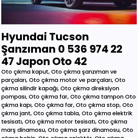
Hyundai Tucson
Şanzıman 0 536 974 22
47 Japon Oto 42
Oto çıkma kaput, Oto çıkma şanzıman ve parçaları, Oto çıkma motor ve parçaları, Oto çıkma silindir kapağı, Oto çıkma direksiyon pompası, Oto çıkma far, Oto çıkma tampon Oto çıkma kapı, Oto çıkma far, Oto çıkma stop, Oto çıkma jant, Oto çıkma tabla, Oto çıkma elektrik tesisatı, Oto çıkma motor tesisatı, Oto çıkma marş dinamosu, Oto çıkma şarz dinamosu, Oto çıkma bobin, Oto çıkma enjektör, Oto çıkma karbüratör, Oto çıkma şamandıra , Oto çıkma yakıt pompası, Oto çıkma eksoz, Oto çıkma manifold, Oto çıkma katalizör, Oto çıkma beyin, Oto çıkma airbag, Oto çıkma sigorta, Oto çıkma sinyal, Oto hava filitre kazanı, Oto çıkma yağ filtresi, Oto çıkma yakıt filtresi, Oto çıkma debriyaj seti, Oto çıkma fren seti, Oto çıkma kampana, Oto çıkma körük, Oto çıkma fan, Oto çıkma fan davlumbazı, Oto çıkma soğutucu, Oto çıkma radyatör, Oto çıkma klima kompresörü, Oto çıkma bagaj, Oto çıkma su radyatörünü, Oto çıkma klima radyatörü, Oto çıkma interkol radyatörü, Oto çıkma cam, Oto çıkma çamurluk, Oto çıkma davlumbaz, Oto çıkma güneşlik, Oto çıkma kapı kolu, Oto çıkma kapı saçı, Oto çıkma karter, Oto kesme marşpiyel, Oto çıkma panel, Oto çıkma panjur , Oto çıkma sunroof, Oto çıkma arka tampon, Oto çıkma ön tampon, Oto çıkma ayna, Oto çıkma amartisör, Oto çıkma el freni, Oto çıkma el fren tabancası, Oto çıkma direksiyon simidi, Oto çıkma koltuk, Oto çıkma vites topuzu, Oto çıkma göğüs, Oto çıkma torpido, Oto çıkma kilometre saati, Oto çıkma dingil, Oto çıkma blok, Oto çıkma motor bloğu, Oto çıkma krank, Oto çıkma eksantrik mili, Oto çıkma gaz kelebeği, Oto çıkma kompresör, Oto çıkma mafsal, Oto çıkma motor kulağı, Oto çıkma motor, Oto çıkma piston kolu, Oto çıkma segman, Oto çıkma rulman, Oto çıkma turbo, Oto çıkma yağ pompası, Oto çıkma şanzıman dişlisi, Oto çıkma mafsal, Oto çıkma sekromenç, Oto çıkma türbin, Oto çıkma volant, Oto çıkma aks, Oto çıkma akis, Oto çıkma direksiyon kutusu, Oto çıkma direksiyon mili, Oto çıkma helezyon yayı, Oto çıkma körük, Oto çıkma porya, Oto çıkma sis çerçevesi, Oto çıkma kapı menteşesi, Oto çıkma sis farı, Oto çıkma difaransiyel, Oto çıkma traves, Oto çıkma cam motoru, Oto çıkma sinyal, Oto çıkma cam düğmesi, Oto çıkma kapı döşemesi, Oto çıkma cam kirkosu, Oto çıkma kalorifer kutusu, Oto çıkma beşik, Oto çıkma filtre, Oto çıkma konsül, Oto çıkma tampon demiri, Oto çıkma kapı kilidi, Oto çıkma motor takozu, Oto çıkma kampana, Oto çıkma gösterge paneli, Oto çıkma taşıyıcı, Oto kesme tavan, Oto kesme marşpiyel, Oto kesme çamurluk, Oto kesme yarım arka, Oto çıkma hava akış metresi, Oto çıkma vestenhaouse, Oto çıkma vestibhouse, Oto çıkma park sensörü Oto çıkma kapı fitilleri, Oto çıkma cam düğmesi, Oto çıkma motor takozu, Oto çıkma vites topuzu, Oto çıkma far beyni, Oto çıkma motor beyni, Oto çıkma airbag beyni, Oto çıkma abs beyni, Oto çıkma şanzıman beyni, Oto parça, Oto çıkma yedek parça, Oto oto yedek parça, Oto sigorta kutusu, Oto çıkma su bidonu, Oto çıkma teyp, Oto çıkma cd çalar, Oto çıkma rölanti ayarlayıcı, Oto çıkma kolon kilidi, Oto çıkma kapı kilidi, Oto çıkma kapı iç açma kolu, Oto çıkma kapı çıtası, Oto çıkma tavan çıtası, Oto çıkma krank kasnağı, Oto çıkma eksantrik kasnağı, Oto çıkma alt travers, Oto çıkma arka dingil, Oto çıkma fren merkezi, Oto çıkma imop kutus, Oto çıkma sigorta tablası, Oto çıkma klima ekranı, Oto çıkma vakum, Oto çıkma orta havalandırma, Oto çıkma radyo ekranı, Oto çıkma yağ pompası, Oto çıkma şanzıman kulağı, Oto çıkma debriyaj bilyası, Oto çıkma direksiyon spotu, Oto çıkma direksiyon sargısı, Oto çıkma airbag sargısı, Oto çıkma tesisat kablosu, Oto çıkma klima paneli, Oto çıkma ön kapı, Oto çıkma arka kapı, Oto çıkma baskı balata, Oto çıkma volant, Oto çıkma yedek parça, Oto çıkma parça, Oto oto yedek parça, Oto parça, Çıkma parça, Oto çıkma parçaları, Çıkma parçaları, Oto yedek parça, Oto çıkma şanzıman, Oto çıkma hoparlör, Oto çıkma fren vakum, Oto çıkma map sensösrü, Oto çıkma cam silgi motoru, Oto çıkma cam silgi kolu, Oto çıkma flaşö, Oto çıkma vites levyesi, Oto çıkma turbo basınç Oto çıkma vestinghouse, Oto çıkma gaz pedalı, Oto çıkma su bidonu, Oto çıkma ganister, Oto çıkma tampon braketi, Oto çıkma çamurluk davlumbazı, Oto çıkma el fren teli, Oto çıkma şarj dinamosu, Oto çıkma biel kolu, Oto çıkma hava akış metresi, Oto çıkma eksoz sondası, Oto çıkma emme manifoldu, Oto çıkma fincan, Oto çıkma itici horozlar, Oto çıkma piyano mili, Oto çıkma vites halatı, Oto çıkma tavan döşemesi, Oto çıkma sanroof düğmesi, Oto çıkma sanroof camı, Oto çıkma tavan anteni, Oto çıkma kapı bantları, Oto çıkma kapı soketi, Oto çıkma kapı tesisatı, Oto çıkma koltuk ayar düğmesi, Oto çıkma kapı rayı, Oto çıkma şanzıman dişlisi, Oto çıkma reyil borusu, Oto çıkma buji kablosu, Oto çıkma yağ çubuğu, Oto çıkma distribitör kapağı, Oto çıkma termostat, Oto çıkma map sensörü, Oto çıkma motor kaputu, Oto çıkma kapı nikelajı, Oto çıkma tampon nikelajı, Oto çıkma fren disk, Oto çıkma debriyaj rulmanı, Oto çıkma karbüratör, Oto çıkma eksoz takozu, Oto çıkma körük, Oto çıkma cam su deposu, Oto çıkma genleşme kavanozu, Oto çıkma süspansiyon, Oto çıkma devirdaim hortumu, Oto çıkma travers, Oto çıkma yedek su deposu, Oto çıkma emme manifolt, Oto çıkma kaset çalar, Oto çıkma kapı bandı, Oto çıkma eksantrik horuzu, Oto çıkma xenon far beyni, Oto çıkma tampon ızgarası, Oto çıkma cd çalar, Oto çıkma yakıt deposu, Oto çıkma tampon kaplaması, Oto çıkma kaput mandalı, Oto çıkma el fren düğmesi, Oto çıkma dikiz aynası, Oto çıkma yarım motor, Oto çıkma turbo borusu, Oto çıkma dış ayna, Oto çıkma iç ayna, Oto çıkma tozluk kapağı, Oto çıkma tampon alt bagaliti, Oto çıkma toz kapağı, Oto çıkma parça ankara, Oto çıkma parça İstanbul, Oto çıkma parça adana, Oto çıkma parça elağzı, Oto çıkma parça izmir, Oto çıkma parça bursa, Oto çıkma parça Eskişehir, Oto çıkma parça kayseri, Oto çıkma parça Diyarbakır, Oto çıkma parça Şanlıurfa, Oto çıkma parça,Gaziantep Oto çıkma parça ağrı, Oto çıkma parça konya, Oto çıkma parça Yozgat, Oto çıkma parça Nevşehir, Oto çıkma parça Niğde, Oto çıkma parça Antaly, Oto çıkma parça malatya, Oto çıkma parça mardin, Oto çıkma parça van, Oto çıkma parça hakkari, Oto çıkma parça,Erzurum Oto çıkma parça sivas, Oto çıkma parça Trabzon, Oto çıkma parça çorum, Oto çıkma parça samsun, Oto çıkma parça bolu, Oto çıkma parça afyon, Oto parça, Oto yedek parça, Oto oto yedek parça, Oto parçaları, Oto çıkmacı,yıldız sanayi sitesi ostim,otomobil yedek parça, çıkma parça oto yedek parça, Oto çıkma parça Oto parça, Oto çıkma parça , çıkma Oto parça,Adana Oto Çıkma Parça , Adıyaman Oto Çıkma Parça Afyon Oto Çıkma Parça Ağrı Oto Çıkma Parça Aksaray Oto Çıkma Parça Amasya Oto Çıkma Parça Ankara Oto Çıkma Parça Antalya Oto Çıkma Parça Ardahan Oto Çıkma Parça Artvin Oto Çıkma Parça Aydın Oto Çıkma Parça Balıkesir Oto Çıkma Parça Bartın Oto Çıkma Parça Batman Oto Çıkma Parça Bayburt Oto Çıkma Parça Bilecik Oto Çıkma Parça Bingöl Oto Çıkma Parça Bitlis Oto Çıkma Parça Bolu Oto Çıkma Parça Bursa Oto Çıkma Parça Çanakkale Oto Çıkma Parça Çankırı Oto Çıkma Parça Çorum Oto Çıkma Parça Denizli Oto Çıkma Parça Diyarbakır Oto Çıkma Parça Düzce Oto Çıkma Parça Edirne Oto Çıkma Parça Elazığ Oto Çıkma Parça Erzincan Oto Çıkma Parça Erzurum Oto Çıkma Parça Eskişehir Oto Çıkma Parça Gaziantep Oto Çıkma Parça Giresun Oto Çıkma Parça Gümüşhane Oto Çıkma Parça Hakkari Oto Çıkma Parça Hatay Oto Çıkma Parça Iğdır Oto Çıkma Parça Isparta Oto Çıkma Parça İstanbul Oto Çıkma Parça İzmir Oto Çıkma Parça Kahramanmaraş Oto Çıkma Karabük Oto Çıkma Parça Karaman Oto Çıkma Parça Kars Oto Çıkma Parça Kastamonu Oto Çıkma Parça Kayseri Oto Çıkma Parça Kilis Oto Çıkma Parça Kırıkkale Oto Çıkma Parça Kırklareli Oto Çıkma Parça Kırşehir Oto Çıkma Parça Kocaeli Oto Çıkma Parça Konya Oto Çıkma Parça Kütahya Oto Çıkma Parça Malatya Oto Çıkma Parça Manisa Yedek Parça Mardin Oto Çıkma Parça Mersin Oto Çıkma Parça Muğla Oto Çıkma Parça Nevşehir Oto Çıkma Parça Niğde Oto Çıkma Parça Ordu Oto Çıkma Parça Osmaniye Oto Çıkma Parça Rize Oto Çıkma Parça Sakarya Oto Çıkma Parça Samsun Oto Çıkma Parça Şanlıurfa Oto Çıkma Parça Siirt Oto Çıkma Parça Sinop Oto Çıkma Parça Şırnak Oto Çıkma Parça Sivas Oto Çıkma Parça Oto Çıkma Parça Tekirdağ Oto Çıkma Parça Tokat Oto Çıkma Parça Trabzon Oto Çıkma Parça Tunceli Oto Çıkma Parça Uşak Oto Çıkma Parça Van Oto Çıkma Parça Yalova Oto Çıkma Parça Yozgat Oto Çıkma Parça Zonguldak Oto Çıkma Parça Online Oto Çıkma Parça Düzce Oto Çıkma Parça Osmaniye Oto Çıkma Parça Kilis Oto Çıkma Parça Karabük Oto Çıkma Parça Yalova Oto Çıkma Parça Iğdır Oto Çıkma Parça Ardahan Oto Çıkma Parça Bartın Oto Çıkma Parça Şırnak Oto Çıkma Parça Adana Oto Çıkma yedek Parça Adıyaman Oto Çıkma yedek Afyon Oto Çıkma yedek Parça Ağrı Oto Çıkma yedek Parça Aksaray Oto Çıkma yedek Parça Amasya Oto Çıkma yedek Parça Ankara Oto Çıkma yedek Parça Antalya Oto Çıkma yedek Parça Ardahan Oto Çıkma yedek Parça Artvin Oto Çıkma yedek Parça Aydın Oto Çıkma yedek Parça Balıkesir Oto Çıkma yedek Parça Bartın Oto Çıkma yedek Parça Batman Oto Çıkma yedek Parça Bayburt Oto Çıkma yedek Parça Bilecik Oto Çıkma yedek Parça Bingöl Oto Çıkma yedek Parça Bitlis Oto Çıkma yedek Parça Bolu Oto Çıkma yedek Parça Bursa Oto Çıkma yedek Parça Çanakkale Oto Çıkma yedek Çankırı Oto Çıkma yedek Parça Çorum Oto Çıkma yedek Parça Denizli Oto Çıkma yedek Parça Diyarbakır Oto Çıkma yedek Düzce Oto Çıkma yedek Parça Edirne Oto Çıkma yedek Parça Elazığ Oto Çıkma yedek Parça Erzincan Oto Çıkma yedek Parça Erzurum Oto Çıkma yedek Parça Eskişehir Oto Çıkma yedek Parça Gaziantep Oto Çıkma yedek Giresun Oto Çıkma yedek Parça Gümüşhane Oto Çıkma yedek Hakkari Oto Çıkma yedek Parça Hatay Oto Çıkma yedek Parça Iğdır Oto Çıkma yedek Parça Isparta Oto Çıkma yedek Parça İstanbul Oto Çıkma yedek Parça İzmir Oto Çıkma yedek Parça Kahramanmaraş Oto Çıkma Karabük Oto Çıkma yedek Parça Karaman Oto Çıkma yedek Parça Kars Oto Çıkma yedek Parça Kastamonu Oto Çıkma yedek Kayseri Oto Çıkma yedek Parça Kilis Oto Çıkma yedek Parça Oto Çıkma Şarj Dinamosu, Oto Çıkma Taban Döşemeleri, Tekirdağ O