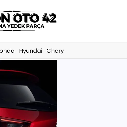
onda
Hyundai
Chery