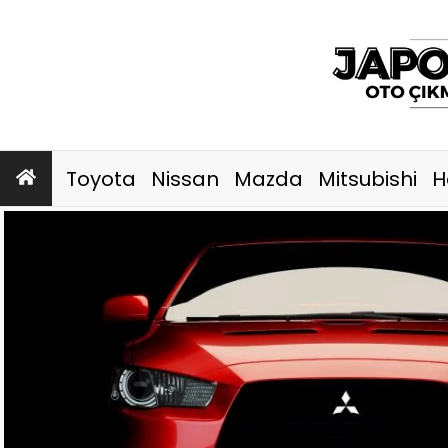
Toyota
Nissan
Mazda
Mitsubishi
H