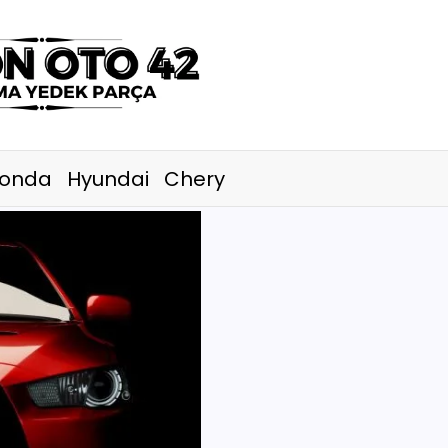
onda
Hyundai
Chery