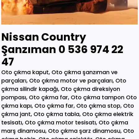
Nissan Country
Şanzıman 0 536 974 22
47
Oto çıkma kaput, Oto çıkma şanzıman ve parçaları, Oto çıkma motor ve parçaları, Oto çıkma silindir kapağı, Oto çıkma direksiyon pompası, Oto çıkma far, Oto çıkma tampon Oto çıkma kapı, Oto çıkma far, Oto çıkma stop, Oto çıkma jant, Oto çıkma tabla, Oto çıkma elektrik tesisatı, Oto çıkma motor tesisatı, Oto çıkma marş dinamosu, Oto çıkma şarz dinamosu, Oto çıkma bobin, Oto çıkma enjektör, Oto çıkma karbüratör, Oto çıkma şamandıra , Oto çıkma yakıt pompası, Oto çıkma eksoz, Oto çıkma manifold, Oto çıkma katalizör, Oto çıkma beyin, Oto çıkma airbag, Oto çıkma sigorta, Oto çıkma sinyal, Oto hava filitre kazanı, Oto çıkma yağ filtresi, Oto çıkma yakıt filtresi, Oto çıkma debriyaj seti, Oto çıkma fren seti, Oto çıkma kampana, Oto çıkma körük, Oto çıkma fan, Oto çıkma fan davlumbazı, Oto çıkma soğutucu, Oto çıkma radyatör, Oto çıkma klima kompresörü, Oto çıkma bagaj, Oto çıkma su radyatörünü, Oto çıkma klima radyatörü, Oto çıkma interkol radyatörü, Oto çıkma cam, Oto çıkma çamurluk, Oto çıkma davlumbaz, Oto çıkma güneşlik, Oto çıkma kapı kolu, Oto çıkma kapı saçı, Oto çıkma karter, Oto kesme marşpiyel, Oto çıkma panel, Oto çıkma panjur , Oto çıkma sunroof, Oto çıkma arka tampon, Oto çıkma ön tampon, Oto çıkma ayna, Oto çıkma amartisör, Oto çıkma el freni, Oto çıkma el fren tabancası, Oto çıkma direksiyon simidi, Oto çıkma koltuk, Oto çıkma vites topuzu, Oto çıkma göğüs, Oto çıkma torpido, Oto çıkma kilometre saati, Oto çıkma dingil, Oto çıkma blok, Oto çıkma motor bloğu, Oto çıkma krank, Oto çıkma eksantrik mili, Oto çıkma gaz kelebeği, Oto çıkma kompresör, Oto çıkma mafsal, Oto çıkma motor kulağı, Oto çıkma motor, Oto çıkma piston kolu, Oto çıkma segman, Oto çıkma rulman, Oto çıkma turbo, Oto çıkma yağ pompası, Oto çıkma şanzıman dişlisi, Oto çıkma mafsal, Oto çıkma sekromenç, Oto çıkma türbin, Oto çıkma volant, Oto çıkma aks, Oto çıkma akis, Oto çıkma direksiyon kutusu, Oto çıkma direksiyon mili, Oto çıkma helezyon yayı, Oto çıkma körük, Oto çıkma porya, Oto çıkma sis çerçevesi, Oto çıkma kapı menteşesi, Oto çıkma sis farı, Oto çıkma difaransiyel, Oto çıkma traves, Oto çıkma cam motoru, Oto çıkma sinyal, Oto çıkma cam düğmesi, Oto çıkma kapı döşemesi, Oto çıkma cam kirkosu, Oto çıkma kalorifer kutusu, Oto çıkma beşik, Oto çıkma filtre, Oto çıkma konsül, Oto çıkma tampon demiri, Oto çıkma kapı kilidi, Oto çıkma motor takozu, Oto çıkma kampana, Oto çıkma gösterge paneli, Oto çıkma taşıyıcı, Oto kesme tavan, Oto kesme marşpiyel, Oto kesme çamurluk, Oto kesme yarım arka, Oto çıkma hava akış metresi, Oto çıkma vestenhaouse, Oto çıkma vestibhouse, Oto çıkma park sensörü Oto çıkma kapı fitilleri, Oto çıkma cam düğmesi, Oto çıkma motor takozu, Oto çıkma vites topuzu, Oto çıkma far beyni, Oto çıkma motor beyni, Oto çıkma airbag beyni, Oto çıkma abs beyni, Oto çıkma şanzıman beyni, Oto parça, Oto çıkma yedek parça, Oto oto yedek parça, Oto sigorta kutusu, Oto çıkma su bidonu, Oto çıkma teyp, Oto çıkma cd çalar, Oto çıkma rölanti ayarlayıcı, Oto çıkma kolon kilidi, Oto çıkma kapı kilidi, Oto çıkma kapı iç açma kolu, Oto çıkma kapı çıtası, Oto çıkma tavan çıtası, Oto çıkma krank kasnağı, Oto çıkma eksantrik kasnağı, Oto çıkma alt travers, Oto çıkma arka dingil, Oto çıkma fren merkezi, Oto çıkma imop kutus, Oto çıkma sigorta tablası, Oto çıkma klima ekranı, Oto çıkma vakum, Oto çıkma orta havalandırma, Oto çıkma radyo ekranı, Oto çıkma yağ pompası, Oto çıkma şanzıman kulağı, Oto çıkma debriyaj bilyası, Oto çıkma direksiyon spotu, Oto çıkma direksiyon sargısı, Oto çıkma airbag sargısı, Oto çıkma tesisat kablosu, Oto çıkma klima paneli, Oto çıkma ön kapı, Oto çıkma arka kapı, Oto çıkma baskı balata, Oto çıkma volant, Oto çıkma yedek parça, Oto çıkma parça, Oto oto yedek parça, Oto parça, Çıkma parça, Oto çıkma parçaları, Çıkma parçaları, Oto yedek parça, Oto çıkma şanzıman, Oto çıkma hoparlör, Oto çıkma fren vakum, Oto çıkma map sensösrü, Oto çıkma cam silgi motoru, Oto çıkma cam silgi kolu, Oto çıkma flaşö, Oto çıkma vites levyesi, Oto çıkma turbo basınç Oto çıkma vestinghouse, Oto çıkma gaz pedalı, Oto çıkma su bidonu, Oto çıkma ganister, Oto çıkma tampon braketi, Oto çıkma çamurluk davlumbazı, Oto çıkma el fren teli, Oto çıkma şarj dinamosu, Oto çıkma biel kolu, Oto çıkma hava akış metresi, Oto çıkma eksoz sondası, Oto çıkma emme manifoldu, Oto çıkma fincan, Oto çıkma itici horozlar, Oto çıkma piyano mili, Oto çıkma vites halatı, Oto çıkma tavan döşemesi, Oto çıkma sanroof düğmesi, Oto çıkma sanroof camı, Oto çıkma tavan anteni, Oto çıkma kapı bantları, Oto çıkma kapı soketi, Oto çıkma kapı tesisatı, Oto çıkma koltuk ayar düğmesi, Oto çıkma kapı rayı, Oto çıkma şanzıman dişlisi, Oto çıkma reyil borusu, Oto çıkma buji kablosu, Oto çıkma yağ çubuğu, Oto çıkma distribitör kapağı, Oto çıkma termostat, Oto çıkma map sensörü, Oto çıkma motor kaputu, Oto çıkma kapı nikelajı, Oto çıkma tampon nikelajı, Oto çıkma fren disk, Oto çıkma debriyaj rulmanı, Oto çıkma karbüratör, Oto çıkma eksoz takozu, Oto çıkma körük, Oto çıkma cam su deposu, Oto çıkma genleşme kavanozu, Oto çıkma süspansiyon, Oto çıkma devirdaim hortumu, Oto çıkma travers, Oto çıkma yedek su deposu, Oto çıkma emme manifolt, Oto çıkma kaset çalar, Oto çıkma kapı bandı, Oto çıkma eksantrik horuzu, Oto çıkma xenon far beyni, Oto çıkma tampon ızgarası, Oto çıkma cd çalar, Oto çıkma yakıt deposu, Oto çıkma tampon kaplaması, Oto çıkma kaput mandalı, Oto çıkma el fren düğmesi, Oto çıkma dikiz aynası, Oto çıkma yarım motor, Oto çıkma turbo borusu, Oto çıkma dış ayna, Oto çıkma iç ayna, Oto çıkma tozluk kapağı, Oto çıkma tampon alt bagaliti, Oto çıkma toz kapağı, Oto çıkma parça ankara, Oto çıkma parça İstanbul, Oto çıkma parça adana, Oto çıkma parça elağzı, Oto çıkma parça izmir, Oto çıkma parça bursa, Oto çıkma parça Eskişehir, Oto çıkma parça kayseri, Oto çıkma parça Diyarbakır, Oto çıkma parça Şanlıurfa, Oto çıkma parça,Gaziantep Oto çıkma parça ağrı, Oto çıkma parça konya, Oto çıkma parça Yozgat, Oto çıkma parça Nevşehir, Oto çıkma parça Niğde, Oto çıkma parça Antaly, Oto çıkma parça malatya, Oto çıkma parça mardin, Oto çıkma parça van, Oto çıkma parça hakkari, Oto çıkma parça,Erzurum Oto çıkma parça sivas, Oto çıkma parça Trabzon, Oto çıkma parça çorum, Oto çıkma parça samsun, Oto çıkma parça bolu, Oto çıkma parça afyon, Oto parça, Oto yedek parça, Oto oto yedek parça, Oto parçaları, Oto çıkmacı,yıldız sanayi sitesi ostim,otomobil yedek parça, çıkma parça oto yedek parça, Oto çıkma parça Oto parça, Oto çıkma parça , çıkma Oto parça,Adana Oto Çıkma Parça , Adıyaman Oto Çıkma Parça Afyon Oto Çıkma Parça Ağrı Oto Çıkma Parça Aksaray Oto Çıkma Parça Amasya Oto Çıkma Parça Ankara Oto Çıkma Parça Antalya Oto Çıkma Parça Ardahan Oto Çıkma Parça Artvin Oto Çıkma Parça Aydın Oto Çıkma Parça Balıkesir Oto Çıkma Parça Bartın Oto Çıkma Parça Batman Oto Çıkma Parça Bayburt Oto Çıkma Parça Bilecik Oto Çıkma Parça Bingöl Oto Çıkma Parça Bitlis Oto Çıkma Parça Bolu Oto Çıkma Parça Bursa Oto Çıkma Parça Çanakkale Oto Çıkma Parça Çankırı Oto Çıkma Parça Çorum Oto Çıkma Parça Denizli Oto Çıkma Parça Diyarbakır Oto Çıkma Parça Düzce Oto Çıkma Parça Edirne Oto Çıkma Parça Elazığ Oto Çıkma Parça Erzincan Oto Çıkma Parça Erzurum Oto Çıkma Parça Eskişehir Oto Çıkma Parça Gaziantep Oto Çıkma Parça Giresun Oto Çıkma Parça Gümüşhane Oto Çıkma Parça Hakkari Oto Çıkma Parça Hatay Oto Çıkma Parça Iğdır Oto Çıkma Parça Isparta Oto Çıkma Parça İstanbul Oto Çıkma Parça İzmir Oto Çıkma Parça Kahramanmaraş Oto Çıkma Karabük Oto Çıkma Parça Karaman Oto Çıkma Parça Kars Oto Çıkma Parça Kastamonu Oto Çıkma Parça Kayseri Oto Çıkma Parça Kilis Oto Çıkma Parça Kırıkkale Oto Çıkma Parça Kırklareli Oto Çıkma Parça Kırşehir Oto Çıkma Parça Kocaeli Oto Çıkma Parça Konya Oto Çıkma Parça Kütahya Oto Çıkma Parça Malatya Oto Çıkma Parça Manisa Yedek Parça Mardin Oto Çıkma Parça Mersin Oto Çıkma Parça Muğla Oto Çıkma Parça Nevşehir Oto Çıkma Parça Niğde Oto Çıkma Parça Ordu Oto Çıkma Parça Osmaniye Oto Çıkma Parça Rize Oto Çıkma Parça Sakarya Oto Çıkma Parça Samsun Oto Çıkma Parça Şanlıurfa Oto Çıkma Parça Siirt Oto Çıkma Parça Sinop Oto Çıkma Parça Şırnak Oto Çıkma Parça Sivas Oto Çıkma Parça Oto Çıkma Parça Tekirdağ Oto Çıkma Parça Tokat Oto Çıkma Parça Trabzon Oto Çıkma Parça Tunceli Oto Çıkma Parça Uşak Oto Çıkma Parça Van Oto Çıkma Parça Yalova Oto Çıkma Parça Yozgat Oto Çıkma Parça Zonguldak Oto Çıkma Parça Online Oto Çıkma Parça Düzce Oto Çıkma Parça Osmaniye Oto Çıkma Parça Kilis Oto Çıkma Parça Karabük Oto Çıkma Parça Yalova Oto Çıkma Parça Iğdır Oto Çıkma Parça Ardahan Oto Çıkma Parça Bartın Oto Çıkma Parça Şırnak Oto Çıkma Parça Adana Oto Çıkma yedek Parça Adıyaman Oto Çıkma yedek Afyon Oto Çıkma yedek Parça Ağrı Oto Çıkma yedek Parça Aksaray Oto Çıkma yedek Parça Amasya Oto Çıkma yedek Parça Ankara Oto Çıkma yedek Parça Antalya Oto Çıkma yedek Parça Ardahan Oto Çıkma yedek Parça Artvin Oto Çıkma yedek Parça Aydın Oto Çıkma yedek Parça Balıkesir Oto Çıkma yedek Parça Bartın Oto Çıkma yedek Parça Batman Oto Çıkma yedek Parça Bayburt Oto Çıkma yedek Parça Bilecik Oto Çıkma yedek Parça Bingöl Oto Çıkma yedek Parça Bitlis Oto Çıkma yedek Parça Bolu Oto Çıkma yedek Parça Bursa Oto Çıkma yedek Parça Çanakkale Oto Çıkma yedek Çankırı Oto Çıkma yedek Parça Çorum Oto Çıkma yedek Parça Denizli Oto Çıkma yedek Parça Diyarbakır Oto Çıkma yedek Düzce Oto Çıkma yedek Parça Edirne Oto Çıkma yedek Parça Elazığ Oto Çıkma yedek Parça Erzincan Oto Çıkma yedek Parça Erzurum Oto Çıkma yedek Parça Eskişehir Oto Çıkma yedek Parça Gaziantep Oto Çıkma yedek Giresun Oto Çıkma yedek Parça Gümüşhane Oto Çıkma yedek Hakkari Oto Çıkma yedek Parça Hatay Oto Çıkma yedek Parça Iğdır Oto Çıkma yedek Parça Isparta Oto Çıkma yedek Parça İstanbul Oto Çıkma yedek Parça İzmir Oto Çıkma yedek Parça Kahramanmaraş Oto Çıkma Karabük Oto Çıkma yedek Parça Karaman Oto Çıkma yedek Parça Kars Oto Çıkma yedek Parça Kastamonu Oto Çıkma yedek Kayseri Oto Çıkma yedek Parça Kilis Oto Çıkma yedek Parça Oto Çıkma Şarj Dinamosu, Oto Çıkma Taban Döşemeleri, Tekirdağ O