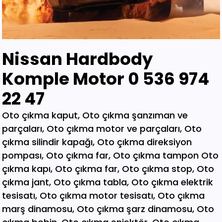
Nissan Hardbody
Komple Motor 0 536 974
22 47
Oto çıkma kaput, Oto çıkma şanzıman ve parçaları, Oto çıkma motor ve parçaları, Oto çıkma silindir kapağı, Oto çıkma direksiyon pompası, Oto çıkma far, Oto çıkma tampon Oto çıkma kapı, Oto çıkma far, Oto çıkma stop, Oto çıkma jant, Oto çıkma tabla, Oto çıkma elektrik tesisatı, Oto çıkma motor tesisatı, Oto çıkma marş dinamosu, Oto çıkma şarz dinamosu, Oto çıkma bobin, Oto çıkma enjektör, Oto çıkma karbüratör, Oto çıkma şamandıra , Oto çıkma yakıt pompası, Oto çıkma eksoz, Oto çıkma manifold, Oto çıkma katalizör, Oto çıkma beyin, Oto çıkma airbag, Oto çıkma sigorta, Oto çıkma sinyal, Oto hava filitre kazanı, Oto çıkma yağ filtresi, Oto çıkma yakıt filtresi, Oto çıkma debriyaj seti, Oto çıkma fren seti, Oto çıkma kampana, Oto çıkma körük, Oto çıkma fan, Oto çıkma fan davlumbazı, Oto çıkma soğutucu, Oto çıkma radyatör, Oto çıkma klima kompresörü, Oto çıkma bagaj, Oto çıkma su radyatörünü, Oto çıkma klima radyatörü, Oto çıkma interkol radyatörü, Oto çıkma cam, Oto çıkma çamurluk, Oto çıkma davlumbaz, Oto çıkma güneşlik, Oto çıkma kapı kolu, Oto çıkma kapı saçı, Oto çıkma karter, Oto kesme marşpiyel, Oto çıkma panel, Oto çıkma panjur , Oto çıkma sunroof, Oto çıkma arka tampon, Oto çıkma ön tampon, Oto çıkma ayna, Oto çıkma amartisör, Oto çıkma el freni, Oto çıkma el fren tabancası, Oto çıkma direksiyon simidi, Oto çıkma koltuk, Oto çıkma vites topuzu, Oto çıkma göğüs, Oto çıkma torpido, Oto çıkma kilometre saati, Oto çıkma dingil, Oto çıkma blok, Oto çıkma motor bloğu, Oto çıkma krank, Oto çıkma eksantrik mili, Oto çıkma gaz kelebeği, Oto çıkma kompresör, Oto çıkma mafsal, Oto çıkma motor kulağı, Oto çıkma motor, Oto çıkma piston kolu, Oto çıkma segman, Oto çıkma rulman, Oto çıkma turbo, Oto çıkma yağ pompası, Oto çıkma şanzıman dişlisi, Oto çıkma mafsal, Oto çıkma sekromenç, Oto çıkma türbin, Oto çıkma volant, Oto çıkma aks, Oto çıkma akis, Oto çıkma direksiyon kutusu, Oto çıkma direksiyon mili, Oto çıkma helezyon yayı, Oto çıkma körük, Oto çıkma porya, Oto çıkma sis çerçevesi, Oto çıkma kapı menteşesi, Oto çıkma sis farı, Oto çıkma difaransiyel, Oto çıkma traves, Oto çıkma cam motoru, Oto çıkma sinyal, Oto çıkma cam düğmesi, Oto çıkma kapı döşemesi, Oto çıkma cam kirkosu, Oto çıkma kalorifer kutusu, Oto çıkma beşik, Oto çıkma filtre, Oto çıkma konsül, Oto çıkma tampon demiri, Oto çıkma kapı kilidi, Oto çıkma motor takozu, Oto çıkma kampana, Oto çıkma gösterge paneli, Oto çıkma taşıyıcı, Oto kesme tavan, Oto kesme marşpiyel, Oto kesme çamurluk, Oto kesme yarım arka, Oto çıkma hava akış metresi, Oto çıkma vestenhaouse, Oto çıkma vestibhouse, Oto çıkma park sensörü Oto çıkma kapı fitilleri, Oto çıkma cam düğmesi, Oto çıkma motor takozu, Oto çıkma vites topuzu, Oto çıkma far beyni, Oto çıkma motor beyni, Oto çıkma airbag beyni, Oto çıkma abs beyni, Oto çıkma şanzıman beyni, Oto parça, Oto çıkma yedek parça, Oto oto yedek parça, Oto sigorta kutusu, Oto çıkma su bidonu, Oto çıkma teyp, Oto çıkma cd çalar, Oto çıkma rölanti ayarlayıcı, Oto çıkma kolon kilidi, Oto çıkma kapı kilidi, Oto çıkma kapı iç açma kolu, Oto çıkma kapı çıtası, Oto çıkma tavan çıtası, Oto çıkma krank kasnağı, Oto çıkma eksantrik kasnağı, Oto çıkma alt travers, Oto çıkma arka dingil, Oto çıkma fren merkezi, Oto çıkma imop kutus, Oto çıkma sigorta tablası, Oto çıkma klima ekranı, Oto çıkma vakum, Oto çıkma orta havalandırma, Oto çıkma radyo ekranı, Oto çıkma yağ pompası, Oto çıkma şanzıman kulağı, Oto çıkma debriyaj bilyası, Oto çıkma direksiyon spotu, Oto çıkma direksiyon sargısı, Oto çıkma airbag sargısı, Oto çıkma tesisat kablosu, Oto çıkma klima paneli, Oto çıkma ön kapı, Oto çıkma arka kapı, Oto çıkma baskı balata, Oto çıkma volant, Oto çıkma yedek parça, Oto çıkma parça, Oto oto yedek parça, Oto parça, Çıkma parça, Oto çıkma parçaları, Çıkma parçaları, Oto yedek parça, Oto çıkma şanzıman, Oto çıkma hoparlör, Oto çıkma fren vakum, Oto çıkma map sensösrü, Oto çıkma cam silgi motoru, Oto çıkma cam silgi kolu, Oto çıkma flaşö, Oto çıkma vites levyesi, Oto çıkma turbo basınç Oto çıkma vestinghouse, Oto çıkma gaz pedalı, Oto çıkma su bidonu, Oto çıkma ganister, Oto çıkma tampon braketi, Oto çıkma çamurluk davlumbazı, Oto çıkma el fren teli, Oto çıkma şarj dinamosu, Oto çıkma biel kolu, Oto çıkma hava akış metresi, Oto çıkma eksoz sondası, Oto çıkma emme manifoldu, Oto çıkma fincan, Oto çıkma itici horozlar, Oto çıkma piyano mili, Oto çıkma vites halatı, Oto çıkma tavan döşemesi, Oto çıkma sanroof düğmesi, Oto çıkma sanroof camı, Oto çıkma tavan anteni, Oto çıkma kapı bantları, Oto çıkma kapı soketi, Oto çıkma kapı tesisatı, Oto çıkma koltuk ayar düğmesi, Oto çıkma kapı rayı, Oto çıkma şanzıman dişlisi, Oto çıkma reyil borusu, Oto çıkma buji kablosu, Oto çıkma yağ çubuğu, Oto çıkma distribitör kapağı, Oto çıkma termostat, Oto çıkma map sensörü, Oto çıkma motor kaputu, Oto çıkma kapı nikelajı, Oto çıkma tampon nikelajı, Oto çıkma fren disk, Oto çıkma debriyaj rulmanı, Oto çıkma karbüratör, Oto çıkma eksoz takozu, Oto çıkma körük, Oto çıkma cam su deposu, Oto çıkma genleşme kavanozu, Oto çıkma süspansiyon, Oto çıkma devirdaim hortumu, Oto çıkma travers, Oto çıkma yedek su deposu, Oto çıkma emme manifolt, Oto çıkma kaset çalar, Oto çıkma kapı bandı, Oto çıkma eksantrik horuzu, Oto çıkma xenon far beyni, Oto çıkma tampon ızgarası, Oto çıkma cd çalar, Oto çıkma yakıt deposu, Oto çıkma tampon kaplaması, Oto çıkma kaput mandalı, Oto çıkma el fren düğmesi, Oto çıkma dikiz aynası, Oto çıkma yarım motor, Oto çıkma turbo borusu, Oto çıkma dış ayna, Oto çıkma iç ayna, Oto çıkma tozluk kapağı, Oto çıkma tampon alt bagaliti, Oto çıkma toz kapağı, Oto çıkma parça ankara, Oto çıkma parça İstanbul, Oto çıkma parça adana, Oto çıkma parça elağzı, Oto çıkma parça izmir, Oto çıkma parça bursa, Oto çıkma parça Eskişehir, Oto çıkma parça kayseri, Oto çıkma parça Diyarbakır, Oto çıkma parça Şanlıurfa, Oto çıkma parça,Gaziantep Oto çıkma parça ağrı, Oto çıkma parça konya, Oto çıkma parça Yozgat, Oto çıkma parça Nevşehir, Oto çıkma parça Niğde, Oto çıkma parça Antaly, Oto çıkma parça malatya, Oto çıkma parça mardin, Oto çıkma parça van, Oto çıkma parça hakkari, Oto çıkma parça,Erzurum Oto çıkma parça sivas, Oto çıkma parça Trabzon, Oto çıkma parça çorum, Oto çıkma parça samsun, Oto çıkma parça bolu, Oto çıkma parça afyon, Oto parça, Oto yedek parça, Oto oto yedek parça, Oto parçaları, Oto çıkmacı,yıldız sanayi sitesi ostim,otomobil yedek parça, çıkma parça oto yedek parça, Oto çıkma parça Oto parça, Oto çıkma parça , çıkma Oto parça,Adana Oto Çıkma Parça , Adıyaman Oto Çıkma Parça Afyon Oto Çıkma Parça Ağrı Oto Çıkma Parça Aksaray Oto Çıkma Parça Amasya Oto Çıkma Parça Ankara Oto Çıkma Parça Antalya Oto Çıkma Parça Ardahan Oto Çıkma Parça Artvin Oto Çıkma Parça Aydın Oto Çıkma Parça Balıkesir Oto Çıkma Parça Bartın Oto Çıkma Parça Batman Oto Çıkma Parça Bayburt Oto Çıkma Parça Bilecik Oto Çıkma Parça Bingöl Oto Çıkma Parça Bitlis Oto Çıkma Parça Bolu Oto Çıkma Parça Bursa Oto Çıkma Parça Çanakkale Oto Çıkma Parça Çankırı Oto Çıkma Parça Çorum Oto Çıkma Parça Denizli Oto Çıkma Parça Diyarbakır Oto Çıkma Parça Düzce Oto Çıkma Parça Edirne Oto Çıkma Parça Elazığ Oto Çıkma Parça Erzincan Oto Çıkma Parça Erzurum Oto Çıkma Parça Eskişehir Oto Çıkma Parça Gaziantep Oto Çıkma Parça Giresun Oto Çıkma Parça Gümüşhane Oto Çıkma Parça Hakkari Oto Çıkma Parça Hatay Oto Çıkma Parça Iğdır Oto Çıkma Parça Isparta Oto Çıkma Parça İstanbul Oto Çıkma Parça İzmir Oto Çıkma Parça Kahramanmaraş Oto Çıkma Karabük Oto Çıkma Parça Karaman Oto Çıkma Parça Kars Oto Çıkma Parça Kastamonu Oto Çıkma Parça Kayseri Oto Çıkma Parça Kilis Oto Çıkma Parça Kırıkkale Oto Çıkma Parça Kırklareli Oto Çıkma Parça Kırşehir Oto Çıkma Parça Kocaeli Oto Çıkma Parça Konya Oto Çıkma Parça Kütahya Oto Çıkma Parça Malatya Oto Çıkma Parça Manisa Yedek Parça Mardin Oto Çıkma Parça Mersin Oto Çıkma Parça Muğla Oto Çıkma Parça Nevşehir Oto Çıkma Parça Niğde Oto Çıkma Parça Ordu Oto Çıkma Parça Osmaniye Oto Çıkma Parça Rize Oto Çıkma Parça Sakarya Oto Çıkma Parça Samsun Oto Çıkma Parça Şanlıurfa Oto Çıkma Parça Siirt Oto Çıkma Parça Sinop Oto Çıkma Parça Şırnak Oto Çıkma Parça Sivas Oto Çıkma Parça Oto Çıkma Parça Tekirdağ Oto Çıkma Parça Tokat Oto Çıkma Parça Trabzon Oto Çıkma Parça Tunceli Oto Çıkma Parça Uşak Oto Çıkma Parça Van Oto Çıkma Parça Yalova Oto Çıkma Parça Yozgat Oto Çıkma Parça Zonguldak Oto Çıkma Parça Online Oto Çıkma Parça Düzce Oto Çıkma Parça Osmaniye Oto Çıkma Parça Kilis Oto Çıkma Parça Karabük Oto Çıkma Parça Yalova Oto Çıkma Parça Iğdır Oto Çıkma Parça Ardahan Oto Çıkma Parça Bartın Oto Çıkma Parça Şırnak Oto Çıkma Parça Adana Oto Çıkma yedek Parça Adıyaman Oto Çıkma yedek Afyon Oto Çıkma yedek Parça Ağrı Oto Çıkma yedek Parça Aksaray Oto Çıkma yedek Parça Amasya Oto Çıkma yedek Parça Ankara Oto Çıkma yedek Parça Antalya Oto Çıkma yedek Parça Ardahan Oto Çıkma yedek Parça Artvin Oto Çıkma yedek Parça Aydın Oto Çıkma yedek Parça Balıkesir Oto Çıkma yedek Parça Bartın Oto Çıkma yedek Parça Batman Oto Çıkma yedek Parça Bayburt Oto Çıkma yedek Parça Bilecik Oto Çıkma yedek Parça Bingöl Oto Çıkma yedek Parça Bitlis Oto Çıkma yedek Parça Bolu Oto Çıkma yedek Parça Bursa Oto Çıkma yedek Parça Çanakkale Oto Çıkma yedek Çankırı Oto Çıkma yedek Parça Çorum Oto Çıkma yedek Parça Denizli Oto Çıkma yedek Parça Diyarbakır Oto Çıkma yedek Düzce Oto Çıkma yedek Parça Edirne Oto Çıkma yedek Parça Elazığ Oto Çıkma yedek Parça Erzincan Oto Çıkma yedek Parça Erzurum Oto Çıkma yedek Parça Eskişehir Oto Çıkma yedek Parça Gaziantep Oto Çıkma yedek Giresun Oto Çıkma yedek Parça Gümüşhane Oto Çıkma yedek Hakkari Oto Çıkma yedek Parça Hatay Oto Çıkma yedek Parça Iğdır Oto Çıkma yedek Parça Isparta Oto Çıkma yedek Parça İstanbul Oto Çıkma yedek Parça İzmir Oto Çıkma yedek Parça Kahramanmaraş Oto Çıkma Karabük Oto Çıkma yedek Parça Karaman Oto Çıkma yedek Parça Kars Oto Çıkma yedek Parça Kastamonu Oto Çıkma yedek Kayseri Oto Çıkma yedek Parça Kilis Oto Çıkma yedek Parça Oto Çıkma Şarj Dinamosu, Oto Çıkma Taban Döşemeleri, Tekirdağ O