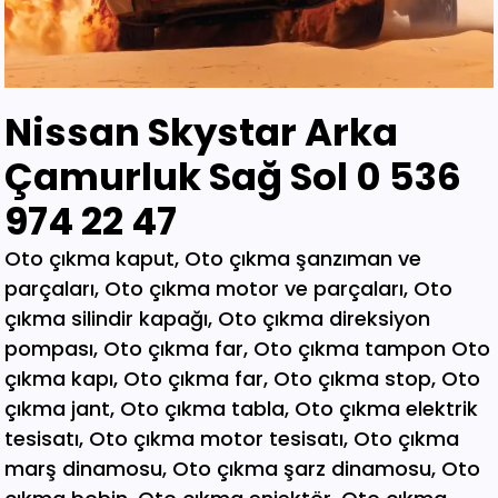
Nissan Skystar Arka
Çamurluk Sağ Sol 0 536
974 22 47
Oto çıkma kaput, Oto çıkma şanzıman ve parçaları, Oto çıkma motor ve parçaları, Oto çıkma silindir kapağı, Oto çıkma direksiyon pompası, Oto çıkma far, Oto çıkma tampon Oto çıkma kapı, Oto çıkma far, Oto çıkma stop, Oto çıkma jant, Oto çıkma tabla, Oto çıkma elektrik tesisatı, Oto çıkma motor tesisatı, Oto çıkma marş dinamosu, Oto çıkma şarz dinamosu, Oto çıkma bobin, Oto çıkma enjektör, Oto çıkma karbüratör, Oto çıkma şamandıra , Oto çıkma yakıt pompası, Oto çıkma eksoz, Oto çıkma manifold, Oto çıkma katalizör, Oto çıkma beyin, Oto çıkma airbag, Oto çıkma sigorta, Oto çıkma sinyal, Oto hava filitre kazanı, Oto çıkma yağ filtresi, Oto çıkma yakıt filtresi, Oto çıkma debriyaj seti, Oto çıkma fren seti, Oto çıkma kampana, Oto çıkma körük, Oto çıkma fan, Oto çıkma fan davlumbazı, Oto çıkma soğutucu, Oto çıkma radyatör, Oto çıkma klima kompresörü, Oto çıkma bagaj, Oto çıkma su radyatörünü, Oto çıkma klima radyatörü, Oto çıkma interkol radyatörü, Oto çıkma cam, Oto çıkma çamurluk, Oto çıkma davlumbaz, Oto çıkma güneşlik, Oto çıkma kapı kolu, Oto çıkma kapı saçı, Oto çıkma karter, Oto kesme marşpiyel, Oto çıkma panel, Oto çıkma panjur , Oto çıkma sunroof, Oto çıkma arka tampon, Oto çıkma ön tampon, Oto çıkma ayna, Oto çıkma amartisör, Oto çıkma el freni, Oto çıkma el fren tabancası, Oto çıkma direksiyon simidi, Oto çıkma koltuk, Oto çıkma vites topuzu, Oto çıkma göğüs, Oto çıkma torpido, Oto çıkma kilometre saati, Oto çıkma dingil, Oto çıkma blok, Oto çıkma motor bloğu, Oto çıkma krank, Oto çıkma eksantrik mili, Oto çıkma gaz kelebeği, Oto çıkma kompresör, Oto çıkma mafsal, Oto çıkma motor kulağı, Oto çıkma motor, Oto çıkma piston kolu, Oto çıkma segman, Oto çıkma rulman, Oto çıkma turbo, Oto çıkma yağ pompası, Oto çıkma şanzıman dişlisi, Oto çıkma mafsal, Oto çıkma sekromenç, Oto çıkma türbin, Oto çıkma volant, Oto çıkma aks, Oto çıkma akis, Oto çıkma direksiyon kutusu, Oto çıkma direksiyon mili, Oto çıkma helezyon yayı, Oto çıkma körük, Oto çıkma porya, Oto çıkma sis çerçevesi, Oto çıkma kapı menteşesi, Oto çıkma sis farı, Oto çıkma difaransiyel, Oto çıkma traves, Oto çıkma cam motoru, Oto çıkma sinyal, Oto çıkma cam düğmesi, Oto çıkma kapı döşemesi, Oto çıkma cam kirkosu, Oto çıkma kalorifer kutusu, Oto çıkma beşik, Oto çıkma filtre, Oto çıkma konsül, Oto çıkma tampon demiri, Oto çıkma kapı kilidi, Oto çıkma motor takozu, Oto çıkma kampana, Oto çıkma gösterge paneli, Oto çıkma taşıyıcı, Oto kesme tavan, Oto kesme marşpiyel, Oto kesme çamurluk, Oto kesme yarım arka, Oto çıkma hava akış metresi, Oto çıkma vestenhaouse, Oto çıkma vestibhouse, Oto çıkma park sensörü Oto çıkma kapı fitilleri, Oto çıkma cam düğmesi, Oto çıkma motor takozu, Oto çıkma vites topuzu, Oto çıkma far beyni, Oto çıkma motor beyni, Oto çıkma airbag beyni, Oto çıkma abs beyni, Oto çıkma şanzıman beyni, Oto parça, Oto çıkma yedek parça, Oto oto yedek parça, Oto sigorta kutusu, Oto çıkma su bidonu, Oto çıkma teyp, Oto çıkma cd çalar, Oto çıkma rölanti ayarlayıcı, Oto çıkma kolon kilidi, Oto çıkma kapı kilidi, Oto çıkma kapı iç açma kolu, Oto çıkma kapı çıtası, Oto çıkma tavan çıtası, Oto çıkma krank kasnağı, Oto çıkma eksantrik kasnağı, Oto çıkma alt travers, Oto çıkma arka dingil, Oto çıkma fren merkezi, Oto çıkma imop kutus, Oto çıkma sigorta tablası, Oto çıkma klima ekranı, Oto çıkma vakum, Oto çıkma orta havalandırma, Oto çıkma radyo ekranı, Oto çıkma yağ pompası, Oto çıkma şanzıman kulağı, Oto çıkma debriyaj bilyası, Oto çıkma direksiyon spotu, Oto çıkma direksiyon sargısı, Oto çıkma airbag sargısı, Oto çıkma tesisat kablosu, Oto çıkma klima paneli, Oto çıkma ön kapı, Oto çıkma arka kapı, Oto çıkma baskı balata, Oto çıkma volant, Oto çıkma yedek parça, Oto çıkma parça, Oto oto yedek parça, Oto parça, Çıkma parça, Oto çıkma parçaları, Çıkma parçaları, Oto yedek parça, Oto çıkma şanzıman, Oto çıkma hoparlör, Oto çıkma fren vakum, Oto çıkma map sensösrü, Oto çıkma cam silgi motoru, Oto çıkma cam silgi kolu, Oto çıkma flaşö, Oto çıkma vites levyesi, Oto çıkma turbo basınç Oto çıkma vestinghouse, Oto çıkma gaz pedalı, Oto çıkma su bidonu, Oto çıkma ganister, Oto çıkma tampon braketi, Oto çıkma çamurluk davlumbazı, Oto çıkma el fren teli, Oto çıkma şarj dinamosu, Oto çıkma biel kolu, Oto çıkma hava akış metresi, Oto çıkma eksoz sondası, Oto çıkma emme manifoldu, Oto çıkma fincan, Oto çıkma itici horozlar, Oto çıkma piyano mili, Oto çıkma vites halatı, Oto çıkma tavan döşemesi, Oto çıkma sanroof düğmesi, Oto çıkma sanroof camı, Oto çıkma tavan anteni, Oto çıkma kapı bantları, Oto çıkma kapı soketi, Oto çıkma kapı tesisatı, Oto çıkma koltuk ayar düğmesi, Oto çıkma kapı rayı, Oto çıkma şanzıman dişlisi, Oto çıkma reyil borusu, Oto çıkma buji kablosu, Oto çıkma yağ çubuğu, Oto çıkma distribitör kapağı, Oto çıkma termostat, Oto çıkma map sensörü, Oto çıkma motor kaputu, Oto çıkma kapı nikelajı, Oto çıkma tampon nikelajı, Oto çıkma fren disk, Oto çıkma debriyaj rulmanı, Oto çıkma karbüratör, Oto çıkma eksoz takozu, Oto çıkma körük, Oto çıkma cam su deposu, Oto çıkma genleşme kavanozu, Oto çıkma süspansiyon, Oto çıkma devirdaim hortumu, Oto çıkma travers, Oto çıkma yedek su deposu, Oto çıkma emme manifolt, Oto çıkma kaset çalar, Oto çıkma kapı bandı, Oto çıkma eksantrik horuzu, Oto çıkma xenon far beyni, Oto çıkma tampon ızgarası, Oto çıkma cd çalar, Oto çıkma yakıt deposu, Oto çıkma tampon kaplaması, Oto çıkma kaput mandalı, Oto çıkma el fren düğmesi, Oto çıkma dikiz aynası, Oto çıkma yarım motor, Oto çıkma turbo borusu, Oto çıkma dış ayna, Oto çıkma iç ayna, Oto çıkma tozluk kapağı, Oto çıkma tampon alt bagaliti, Oto çıkma toz kapağı, Oto çıkma parça ankara, Oto çıkma parça İstanbul, Oto çıkma parça adana, Oto çıkma parça elağzı, Oto çıkma parça izmir, Oto çıkma parça bursa, Oto çıkma parça Eskişehir, Oto çıkma parça kayseri, Oto çıkma parça Diyarbakır, Oto çıkma parça Şanlıurfa, Oto çıkma parça,Gaziantep Oto çıkma parça ağrı, Oto çıkma parça konya, Oto çıkma parça Yozgat, Oto çıkma parça Nevşehir, Oto çıkma parça Niğde, Oto çıkma parça Antaly, Oto çıkma parça malatya, Oto çıkma parça mardin, Oto çıkma parça van, Oto çıkma parça hakkari, Oto çıkma parça,Erzurum Oto çıkma parça sivas, Oto çıkma parça Trabzon, Oto çıkma parça çorum, Oto çıkma parça samsun, Oto çıkma parça bolu, Oto çıkma parça afyon, Oto parça, Oto yedek parça, Oto oto yedek parça, Oto parçaları, Oto çıkmacı,yıldız sanayi sitesi ostim,otomobil yedek parça, çıkma parça oto yedek parça, Oto çıkma parça Oto parça, Oto çıkma parça , çıkma Oto parça,Adana Oto Çıkma Parça , Adıyaman Oto Çıkma Parça Afyon Oto Çıkma Parça Ağrı Oto Çıkma Parça Aksaray Oto Çıkma Parça Amasya Oto Çıkma Parça Ankara Oto Çıkma Parça Antalya Oto Çıkma Parça Ardahan Oto Çıkma Parça Artvin Oto Çıkma Parça Aydın Oto Çıkma Parça Balıkesir Oto Çıkma Parça Bartın Oto Çıkma Parça Batman Oto Çıkma Parça Bayburt Oto Çıkma Parça Bilecik Oto Çıkma Parça Bingöl Oto Çıkma Parça Bitlis Oto Çıkma Parça Bolu Oto Çıkma Parça Bursa Oto Çıkma Parça Çanakkale Oto Çıkma Parça Çankırı Oto Çıkma Parça Çorum Oto Çıkma Parça Denizli Oto Çıkma Parça Diyarbakır Oto Çıkma Parça Düzce Oto Çıkma Parça Edirne Oto Çıkma Parça Elazığ Oto Çıkma Parça Erzincan Oto Çıkma Parça Erzurum Oto Çıkma Parça Eskişehir Oto Çıkma Parça Gaziantep Oto Çıkma Parça Giresun Oto Çıkma Parça Gümüşhane Oto Çıkma Parça Hakkari Oto Çıkma Parça Hatay Oto Çıkma Parça Iğdır Oto Çıkma Parça Isparta Oto Çıkma Parça İstanbul Oto Çıkma Parça İzmir Oto Çıkma Parça Kahramanmaraş Oto Çıkma Karabük Oto Çıkma Parça Karaman Oto Çıkma Parça Kars Oto Çıkma Parça Kastamonu Oto Çıkma Parça Kayseri Oto Çıkma Parça Kilis Oto Çıkma Parça Kırıkkale Oto Çıkma Parça Kırklareli Oto Çıkma Parça Kırşehir Oto Çıkma Parça Kocaeli Oto Çıkma Parça Konya Oto Çıkma Parça Kütahya Oto Çıkma Parça Malatya Oto Çıkma Parça Manisa Yedek Parça Mardin Oto Çıkma Parça Mersin Oto Çıkma Parça Muğla Oto Çıkma Parça Nevşehir Oto Çıkma Parça Niğde Oto Çıkma Parça Ordu Oto Çıkma Parça Osmaniye Oto Çıkma Parça Rize Oto Çıkma Parça Sakarya Oto Çıkma Parça Samsun Oto Çıkma Parça Şanlıurfa Oto Çıkma Parça Siirt Oto Çıkma Parça Sinop Oto Çıkma Parça Şırnak Oto Çıkma Parça Sivas Oto Çıkma Parça Oto Çıkma Parça Tekirdağ Oto Çıkma Parça Tokat Oto Çıkma Parça Trabzon Oto Çıkma Parça Tunceli Oto Çıkma Parça Uşak Oto Çıkma Parça Van Oto Çıkma Parça Yalova Oto Çıkma Parça Yozgat Oto Çıkma Parça Zonguldak Oto Çıkma Parça Online Oto Çıkma Parça Düzce Oto Çıkma Parça Osmaniye Oto Çıkma Parça Kilis Oto Çıkma Parça Karabük Oto Çıkma Parça Yalova Oto Çıkma Parça Iğdır Oto Çıkma Parça Ardahan Oto Çıkma Parça Bartın Oto Çıkma Parça Şırnak Oto Çıkma Parça Adana Oto Çıkma yedek Parça Adıyaman Oto Çıkma yedek Afyon Oto Çıkma yedek Parça Ağrı Oto Çıkma yedek Parça Aksaray Oto Çıkma yedek Parça Amasya Oto Çıkma yedek Parça Ankara Oto Çıkma yedek Parça Antalya Oto Çıkma yedek Parça Ardahan Oto Çıkma yedek Parça Artvin Oto Çıkma yedek Parça Aydın Oto Çıkma yedek Parça Balıkesir Oto Çıkma yedek Parça Bartın Oto Çıkma yedek Parça Batman Oto Çıkma yedek Parça Bayburt Oto Çıkma yedek Parça Bilecik Oto Çıkma yedek Parça Bingöl Oto Çıkma yedek Parça Bitlis Oto Çıkma yedek Parça Bolu Oto Çıkma yedek Parça Bursa Oto Çıkma yedek Parça Çanakkale Oto Çıkma yedek Çankırı Oto Çıkma yedek Parça Çorum Oto Çıkma yedek Parça Denizli Oto Çıkma yedek Parça Diyarbakır Oto Çıkma yedek Düzce Oto Çıkma yedek Parça Edirne Oto Çıkma yedek Parça Elazığ Oto Çıkma yedek Parça Erzincan Oto Çıkma yedek Parça Erzurum Oto Çıkma yedek Parça Eskişehir Oto Çıkma yedek Parça Gaziantep Oto Çıkma yedek Giresun Oto Çıkma yedek Parça Gümüşhane Oto Çıkma yedek Hakkari Oto Çıkma yedek Parça Hatay Oto Çıkma yedek Parça Iğdır Oto Çıkma yedek Parça Isparta Oto Çıkma yedek Parça İstanbul Oto Çıkma yedek Parça İzmir Oto Çıkma yedek Parça Kahramanmaraş Oto Çıkma Karabük Oto Çıkma yedek Parça Karaman Oto Çıkma yedek Parça Kars Oto Çıkma yedek Parça Kastamonu Oto Çıkma yedek Kayseri Oto Çıkma yedek Parça Kilis Oto Çıkma yedek Parça Oto Çıkma Şarj Dinamosu, Oto Çıkma Taban Döşemeleri, Tekirdağ O