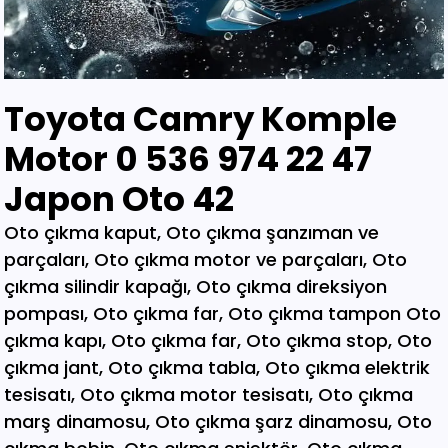
Toyota Camry Komple
Motor 0 536 974 22 47
Japon Oto 42
Oto çıkma kaput, Oto çıkma şanzıman ve parçaları, Oto çıkma motor ve parçaları, Oto çıkma silindir kapağı, Oto çıkma direksiyon pompası, Oto çıkma far, Oto çıkma tampon Oto çıkma kapı, Oto çıkma far, Oto çıkma stop, Oto çıkma jant, Oto çıkma tabla, Oto çıkma elektrik tesisatı, Oto çıkma motor tesisatı, Oto çıkma marş dinamosu, Oto çıkma şarz dinamosu, Oto çıkma bobin, Oto çıkma enjektör, Oto çıkma karbüratör, Oto çıkma şamandıra , Oto çıkma yakıt pompası, Oto çıkma eksoz, Oto çıkma manifold, Oto çıkma katalizör, Oto çıkma beyin, Oto çıkma airbag, Oto çıkma sigorta, Oto çıkma sinyal, Oto hava filitre kazanı, Oto çıkma yağ filtresi, Oto çıkma yakıt filtresi, Oto çıkma debriyaj seti, Oto çıkma fren seti, Oto çıkma kampana, Oto çıkma körük, Oto çıkma fan, Oto çıkma fan davlumbazı, Oto çıkma soğutucu, Oto çıkma radyatör, Oto çıkma klima kompresörü, Oto çıkma bagaj, Oto çıkma su radyatörünü, Oto çıkma klima radyatörü, Oto çıkma interkol radyatörü, Oto çıkma cam, Oto çıkma çamurluk, Oto çıkma davlumbaz, Oto çıkma güneşlik, Oto çıkma kapı kolu, Oto çıkma kapı saçı, Oto çıkma karter, Oto kesme marşpiyel, Oto çıkma panel, Oto çıkma panjur , Oto çıkma sunroof, Oto çıkma arka tampon, Oto çıkma ön tampon, Oto çıkma ayna, Oto çıkma amartisör, Oto çıkma el freni, Oto çıkma el fren tabancası, Oto çıkma direksiyon simidi, Oto çıkma koltuk, Oto çıkma vites topuzu, Oto çıkma göğüs, Oto çıkma torpido, Oto çıkma kilometre saati, Oto çıkma dingil, Oto çıkma blok, Oto çıkma motor bloğu, Oto çıkma krank, Oto çıkma eksantrik mili, Oto çıkma gaz kelebeği, Oto çıkma kompresör, Oto çıkma mafsal, Oto çıkma motor kulağı, Oto çıkma motor, Oto çıkma piston kolu, Oto çıkma segman, Oto çıkma rulman, Oto çıkma turbo, Oto çıkma yağ pompası, Oto çıkma şanzıman dişlisi, Oto çıkma mafsal, Oto çıkma sekromenç, Oto çıkma türbin, Oto çıkma volant, Oto çıkma aks, Oto çıkma akis, Oto çıkma direksiyon kutusu, Oto çıkma direksiyon mili, Oto çıkma helezyon yayı, Oto çıkma körük, Oto çıkma porya, Oto çıkma sis çerçevesi, Oto çıkma kapı menteşesi, Oto çıkma sis farı, Oto çıkma difaransiyel, Oto çıkma traves, Oto çıkma cam motoru, Oto çıkma sinyal, Oto çıkma cam düğmesi, Oto çıkma kapı döşemesi, Oto çıkma cam kirkosu, Oto çıkma kalorifer kutusu, Oto çıkma beşik, Oto çıkma filtre, Oto çıkma konsül, Oto çıkma tampon demiri, Oto çıkma kapı kilidi, Oto çıkma motor takozu, Oto çıkma kampana, Oto çıkma gösterge paneli, Oto çıkma taşıyıcı, Oto kesme tavan, Oto kesme marşpiyel, Oto kesme çamurluk, Oto kesme yarım arka, Oto çıkma hava akış metresi, Oto çıkma vestenhaouse, Oto çıkma vestibhouse, Oto çıkma park sensörü Oto çıkma kapı fitilleri, Oto çıkma cam düğmesi, Oto çıkma motor takozu, Oto çıkma vites topuzu, Oto çıkma far beyni, Oto çıkma motor beyni, Oto çıkma airbag beyni, Oto çıkma abs beyni, Oto çıkma şanzıman beyni, Oto parça, Oto çıkma yedek parça, Oto oto yedek parça, Oto sigorta kutusu, Oto çıkma su bidonu, Oto çıkma teyp, Oto çıkma cd çalar, Oto çıkma rölanti ayarlayıcı, Oto çıkma kolon kilidi, Oto çıkma kapı kilidi, Oto çıkma kapı iç açma kolu, Oto çıkma kapı çıtası, Oto çıkma tavan çıtası, Oto çıkma krank kasnağı, Oto çıkma eksantrik kasnağı, Oto çıkma alt travers, Oto çıkma arka dingil, Oto çıkma fren merkezi, Oto çıkma imop kutus, Oto çıkma sigorta tablası, Oto çıkma klima ekranı, Oto çıkma vakum, Oto çıkma orta havalandırma, Oto çıkma radyo ekranı, Oto çıkma yağ pompası, Oto çıkma şanzıman kulağı, Oto çıkma debriyaj bilyası, Oto çıkma direksiyon spotu, Oto çıkma direksiyon sargısı, Oto çıkma airbag sargısı, Oto çıkma tesisat kablosu, Oto çıkma klima paneli, Oto çıkma ön kapı, Oto çıkma arka kapı, Oto çıkma baskı balata, Oto çıkma volant, Oto çıkma yedek parça, Oto çıkma parça, Oto oto yedek parça, Oto parça, Çıkma parça, Oto çıkma parçaları, Çıkma parçaları, Oto yedek parça, Oto çıkma şanzıman, Oto çıkma hoparlör, Oto çıkma fren vakum, Oto çıkma map sensösrü, Oto çıkma cam silgi motoru, Oto çıkma cam silgi kolu, Oto çıkma flaşö, Oto çıkma vites levyesi, Oto çıkma turbo basınç Oto çıkma vestinghouse, Oto çıkma gaz pedalı, Oto çıkma su bidonu, Oto çıkma ganister, Oto çıkma tampon braketi, Oto çıkma çamurluk davlumbazı, Oto çıkma el fren teli, Oto çıkma şarj dinamosu, Oto çıkma biel kolu, Oto çıkma hava akış metresi, Oto çıkma eksoz sondası, Oto çıkma emme manifoldu, Oto çıkma fincan, Oto çıkma itici horozlar, Oto çıkma piyano mili, Oto çıkma vites halatı, Oto çıkma tavan döşemesi, Oto çıkma sanroof düğmesi, Oto çıkma sanroof camı, Oto çıkma tavan anteni, Oto çıkma kapı bantları, Oto çıkma kapı soketi, Oto çıkma kapı tesisatı, Oto çıkma koltuk ayar düğmesi, Oto çıkma kapı rayı, Oto çıkma şanzıman dişlisi, Oto çıkma reyil borusu, Oto çıkma buji kablosu, Oto çıkma yağ çubuğu, Oto çıkma distribitör kapağı, Oto çıkma termostat, Oto çıkma map sensörü, Oto çıkma motor kaputu, Oto çıkma kapı nikelajı, Oto çıkma tampon nikelajı, Oto çıkma fren disk, Oto çıkma debriyaj rulmanı, Oto çıkma karbüratör, Oto çıkma eksoz takozu, Oto çıkma körük, Oto çıkma cam su deposu, Oto çıkma genleşme kavanozu, Oto çıkma süspansiyon, Oto çıkma devirdaim hortumu, Oto çıkma travers, Oto çıkma yedek su deposu, Oto çıkma emme manifolt, Oto çıkma kaset çalar, Oto çıkma kapı bandı, Oto çıkma eksantrik horuzu, Oto çıkma xenon far beyni, Oto çıkma tampon ızgarası, Oto çıkma cd çalar, Oto çıkma yakıt deposu, Oto çıkma tampon kaplaması, Oto çıkma kaput mandalı, Oto çıkma el fren düğmesi, Oto çıkma dikiz aynası, Oto çıkma yarım motor, Oto çıkma turbo borusu, Oto çıkma dış ayna, Oto çıkma iç ayna, Oto çıkma tozluk kapağı, Oto çıkma tampon alt bagaliti, Oto çıkma toz kapağı, Oto çıkma parça ankara, Oto çıkma parça İstanbul, Oto çıkma parça adana, Oto çıkma parça elağzı, Oto çıkma parça izmir, Oto çıkma parça bursa, Oto çıkma parça Eskişehir, Oto çıkma parça kayseri, Oto çıkma parça Diyarbakır, Oto çıkma parça Şanlıurfa, Oto çıkma parça,Gaziantep Oto çıkma parça ağrı, Oto çıkma parça konya, Oto çıkma parça Yozgat, Oto çıkma parça Nevşehir, Oto çıkma parça Niğde, Oto çıkma parça Antaly, Oto çıkma parça malatya, Oto çıkma parça mardin, Oto çıkma parça van, Oto çıkma parça hakkari, Oto çıkma parça,Erzurum Oto çıkma parça sivas, Oto çıkma parça Trabzon, Oto çıkma parça çorum, Oto çıkma parça samsun, Oto çıkma parça bolu, Oto çıkma parça afyon, Oto parça, Oto yedek parça, Oto oto yedek parça, Oto parçaları, Oto çıkmacı,yıldız sanayi sitesi ostim,otomobil yedek parça, çıkma parça oto yedek parça, Oto çıkma parça Oto parça, Oto çıkma parça , çıkma Oto parça,Adana Oto Çıkma Parça , Adıyaman Oto Çıkma Parça Afyon Oto Çıkma Parça Ağrı Oto Çıkma Parça Aksaray Oto Çıkma Parça Amasya Oto Çıkma Parça Ankara Oto Çıkma Parça Antalya Oto Çıkma Parça Ardahan Oto Çıkma Parça Artvin Oto Çıkma Parça Aydın Oto Çıkma Parça Balıkesir Oto Çıkma Parça Bartın Oto Çıkma Parça Batman Oto Çıkma Parça Bayburt Oto Çıkma Parça Bilecik Oto Çıkma Parça Bingöl Oto Çıkma Parça Bitlis Oto Çıkma Parça Bolu Oto Çıkma Parça Bursa Oto Çıkma Parça Çanakkale Oto Çıkma Parça Çankırı Oto Çıkma Parça Çorum Oto Çıkma Parça Denizli Oto Çıkma Parça Diyarbakır Oto Çıkma Parça Düzce Oto Çıkma Parça Edirne Oto Çıkma Parça Elazığ Oto Çıkma Parça Erzincan Oto Çıkma Parça Erzurum Oto Çıkma Parça Eskişehir Oto Çıkma Parça Gaziantep Oto Çıkma Parça Giresun Oto Çıkma Parça Gümüşhane Oto Çıkma Parça Hakkari Oto Çıkma Parça Hatay Oto Çıkma Parça Iğdır Oto Çıkma Parça Isparta Oto Çıkma Parça İstanbul Oto Çıkma Parça İzmir Oto Çıkma Parça Kahramanmaraş Oto Çıkma Karabük Oto Çıkma Parça Karaman Oto Çıkma Parça Kars Oto Çıkma Parça Kastamonu Oto Çıkma Parça Kayseri Oto Çıkma Parça Kilis Oto Çıkma Parça Kırıkkale Oto Çıkma Parça Kırklareli Oto Çıkma Parça Kırşehir Oto Çıkma Parça Kocaeli Oto Çıkma Parça Konya Oto Çıkma Parça Kütahya Oto Çıkma Parça Malatya Oto Çıkma Parça Manisa Yedek Parça Mardin Oto Çıkma Parça Mersin Oto Çıkma Parça Muğla Oto Çıkma Parça Nevşehir Oto Çıkma Parça Niğde Oto Çıkma Parça Ordu Oto Çıkma Parça Osmaniye Oto Çıkma Parça Rize Oto Çıkma Parça Sakarya Oto Çıkma Parça Samsun Oto Çıkma Parça Şanlıurfa Oto Çıkma Parça Siirt Oto Çıkma Parça Sinop Oto Çıkma Parça Şırnak Oto Çıkma Parça Sivas Oto Çıkma Parça Oto Çıkma Parça Tekirdağ Oto Çıkma Parça Tokat Oto Çıkma Parça Trabzon Oto Çıkma Parça Tunceli Oto Çıkma Parça Uşak Oto Çıkma Parça Van Oto Çıkma Parça Yalova Oto Çıkma Parça Yozgat Oto Çıkma Parça Zonguldak Oto Çıkma Parça Online Oto Çıkma Parça Düzce Oto Çıkma Parça Osmaniye Oto Çıkma Parça Kilis Oto Çıkma Parça Karabük Oto Çıkma Parça Yalova Oto Çıkma Parça Iğdır Oto Çıkma Parça Ardahan Oto Çıkma Parça Bartın Oto Çıkma Parça Şırnak Oto Çıkma Parça Adana Oto Çıkma yedek Parça Adıyaman Oto Çıkma yedek Afyon Oto Çıkma yedek Parça Ağrı Oto Çıkma yedek Parça Aksaray Oto Çıkma yedek Parça Amasya Oto Çıkma yedek Parça Ankara Oto Çıkma yedek Parça Antalya Oto Çıkma yedek Parça Ardahan Oto Çıkma yedek Parça Artvin Oto Çıkma yedek Parça Aydın Oto Çıkma yedek Parça Balıkesir Oto Çıkma yedek Parça Bartın Oto Çıkma yedek Parça Batman Oto Çıkma yedek Parça Bayburt Oto Çıkma yedek Parça Bilecik Oto Çıkma yedek Parça Bingöl Oto Çıkma yedek Parça Bitlis Oto Çıkma yedek Parça Bolu Oto Çıkma yedek Parça Bursa Oto Çıkma yedek Parça Çanakkale Oto Çıkma yedek Çankırı Oto Çıkma yedek Parça Çorum Oto Çıkma yedek Parça Denizli Oto Çıkma yedek Parça Diyarbakır Oto Çıkma yedek Düzce Oto Çıkma yedek Parça Edirne Oto Çıkma yedek Parça Elazığ Oto Çıkma yedek Parça Erzincan Oto Çıkma yedek Parça Erzurum Oto Çıkma yedek Parça Eskişehir Oto Çıkma yedek Parça Gaziantep Oto Çıkma yedek Giresun Oto Çıkma yedek Parça Gümüşhane Oto Çıkma yedek Hakkari Oto Çıkma yedek Parça Hatay Oto Çıkma yedek Parça Iğdır Oto Çıkma yedek Parça Isparta Oto Çıkma yedek Parça İstanbul Oto Çıkma yedek Parça İzmir Oto Çıkma yedek Parça Kahramanmaraş Oto Çıkma Karabük Oto Çıkma yedek Parça Karaman Oto Çıkma yedek Parça Kars Oto Çıkma yedek Parça Kastamonu Oto Çıkma yedek Kayseri Oto Çıkma yedek Parça Kilis Oto Çıkma yedek Parça Oto Çıkma Şarj Dinamosu, Oto Çıkma Taban Döşemeleri, Tekirdağ O