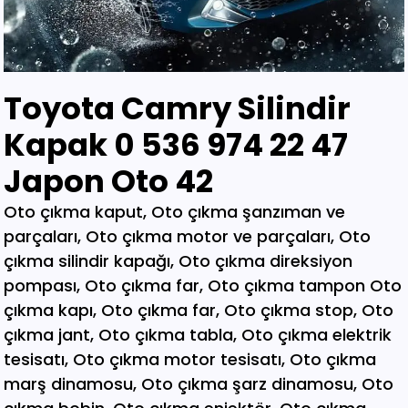
Toyota Camry Silindir
Kapak 0 536 974 22 47
Japon Oto 42
Oto çıkma kaput, Oto çıkma şanzıman ve parçaları, Oto çıkma motor ve parçaları, Oto çıkma silindir kapağı, Oto çıkma direksiyon pompası, Oto çıkma far, Oto çıkma tampon Oto çıkma kapı, Oto çıkma far, Oto çıkma stop, Oto çıkma jant, Oto çıkma tabla, Oto çıkma elektrik tesisatı, Oto çıkma motor tesisatı, Oto çıkma marş dinamosu, Oto çıkma şarz dinamosu, Oto çıkma bobin, Oto çıkma enjektör, Oto çıkma karbüratör, Oto çıkma şamandıra , Oto çıkma yakıt pompası, Oto çıkma eksoz, Oto çıkma manifold, Oto çıkma katalizör, Oto çıkma beyin, Oto çıkma airbag, Oto çıkma sigorta, Oto çıkma sinyal, Oto hava filitre kazanı, Oto çıkma yağ filtresi, Oto çıkma yakıt filtresi, Oto çıkma debriyaj seti, Oto çıkma fren seti, Oto çıkma kampana, Oto çıkma körük, Oto çıkma fan, Oto çıkma fan davlumbazı, Oto çıkma soğutucu, Oto çıkma radyatör, Oto çıkma klima kompresörü, Oto çıkma bagaj, Oto çıkma su radyatörünü, Oto çıkma klima radyatörü, Oto çıkma interkol radyatörü, Oto çıkma cam, Oto çıkma çamurluk, Oto çıkma davlumbaz, Oto çıkma güneşlik, Oto çıkma kapı kolu, Oto çıkma kapı saçı, Oto çıkma karter, Oto kesme marşpiyel, Oto çıkma panel, Oto çıkma panjur , Oto çıkma sunroof, Oto çıkma arka tampon, Oto çıkma ön tampon, Oto çıkma ayna, Oto çıkma amartisör, Oto çıkma el freni, Oto çıkma el fren tabancası, Oto çıkma direksiyon simidi, Oto çıkma koltuk, Oto çıkma vites topuzu, Oto çıkma göğüs, Oto çıkma torpido, Oto çıkma kilometre saati, Oto çıkma dingil, Oto çıkma blok, Oto çıkma motor bloğu, Oto çıkma krank, Oto çıkma eksantrik mili, Oto çıkma gaz kelebeği, Oto çıkma kompresör, Oto çıkma mafsal, Oto çıkma motor kulağı, Oto çıkma motor, Oto çıkma piston kolu, Oto çıkma segman, Oto çıkma rulman, Oto çıkma turbo, Oto çıkma yağ pompası, Oto çıkma şanzıman dişlisi, Oto çıkma mafsal, Oto çıkma sekromenç, Oto çıkma türbin, Oto çıkma volant, Oto çıkma aks, Oto çıkma akis, Oto çıkma direksiyon kutusu, Oto çıkma direksiyon mili, Oto çıkma helezyon yayı, Oto çıkma körük, Oto çıkma porya, Oto çıkma sis çerçevesi, Oto çıkma kapı menteşesi, Oto çıkma sis farı, Oto çıkma difaransiyel, Oto çıkma traves, Oto çıkma cam motoru, Oto çıkma sinyal, Oto çıkma cam düğmesi, Oto çıkma kapı döşemesi, Oto çıkma cam kirkosu, Oto çıkma kalorifer kutusu, Oto çıkma beşik, Oto çıkma filtre, Oto çıkma konsül, Oto çıkma tampon demiri, Oto çıkma kapı kilidi, Oto çıkma motor takozu, Oto çıkma kampana, Oto çıkma gösterge paneli, Oto çıkma taşıyıcı, Oto kesme tavan, Oto kesme marşpiyel, Oto kesme çamurluk, Oto kesme yarım arka, Oto çıkma hava akış metresi, Oto çıkma vestenhaouse, Oto çıkma vestibhouse, Oto çıkma park sensörü Oto çıkma kapı fitilleri, Oto çıkma cam düğmesi, Oto çıkma motor takozu, Oto çıkma vites topuzu, Oto çıkma far beyni, Oto çıkma motor beyni, Oto çıkma airbag beyni, Oto çıkma abs beyni, Oto çıkma şanzıman beyni, Oto parça, Oto çıkma yedek parça, Oto oto yedek parça, Oto sigorta kutusu, Oto çıkma su bidonu, Oto çıkma teyp, Oto çıkma cd çalar, Oto çıkma rölanti ayarlayıcı, Oto çıkma kolon kilidi, Oto çıkma kapı kilidi, Oto çıkma kapı iç açma kolu, Oto çıkma kapı çıtası, Oto çıkma tavan çıtası, Oto çıkma krank kasnağı, Oto çıkma eksantrik kasnağı, Oto çıkma alt travers, Oto çıkma arka dingil, Oto çıkma fren merkezi, Oto çıkma imop kutus, Oto çıkma sigorta tablası, Oto çıkma klima ekranı, Oto çıkma vakum, Oto çıkma orta havalandırma, Oto çıkma radyo ekranı, Oto çıkma yağ pompası, Oto çıkma şanzıman kulağı, Oto çıkma debriyaj bilyası, Oto çıkma direksiyon spotu, Oto çıkma direksiyon sargısı, Oto çıkma airbag sargısı, Oto çıkma tesisat kablosu, Oto çıkma klima paneli, Oto çıkma ön kapı, Oto çıkma arka kapı, Oto çıkma baskı balata, Oto çıkma volant, Oto çıkma yedek parça, Oto çıkma parça, Oto oto yedek parça, Oto parça, Çıkma parça, Oto çıkma parçaları, Çıkma parçaları, Oto yedek parça, Oto çıkma şanzıman, Oto çıkma hoparlör, Oto çıkma fren vakum, Oto çıkma map sensösrü, Oto çıkma cam silgi motoru, Oto çıkma cam silgi kolu, Oto çıkma flaşö, Oto çıkma vites levyesi, Oto çıkma turbo basınç Oto çıkma vestinghouse, Oto çıkma gaz pedalı, Oto çıkma su bidonu, Oto çıkma ganister, Oto çıkma tampon braketi, Oto çıkma çamurluk davlumbazı, Oto çıkma el fren teli, Oto çıkma şarj dinamosu, Oto çıkma biel kolu, Oto çıkma hava akış metresi, Oto çıkma eksoz sondası, Oto çıkma emme manifoldu, Oto çıkma fincan, Oto çıkma itici horozlar, Oto çıkma piyano mili, Oto çıkma vites halatı, Oto çıkma tavan döşemesi, Oto çıkma sanroof düğmesi, Oto çıkma sanroof camı, Oto çıkma tavan anteni, Oto çıkma kapı bantları, Oto çıkma kapı soketi, Oto çıkma kapı tesisatı, Oto çıkma koltuk ayar düğmesi, Oto çıkma kapı rayı, Oto çıkma şanzıman dişlisi, Oto çıkma reyil borusu, Oto çıkma buji kablosu, Oto çıkma yağ çubuğu, Oto çıkma distribitör kapağı, Oto çıkma termostat, Oto çıkma map sensörü, Oto çıkma motor kaputu, Oto çıkma kapı nikelajı, Oto çıkma tampon nikelajı, Oto çıkma fren disk, Oto çıkma debriyaj rulmanı, Oto çıkma karbüratör, Oto çıkma eksoz takozu, Oto çıkma körük, Oto çıkma cam su deposu, Oto çıkma genleşme kavanozu, Oto çıkma süspansiyon, Oto çıkma devirdaim hortumu, Oto çıkma travers, Oto çıkma yedek su deposu, Oto çıkma emme manifolt, Oto çıkma kaset çalar, Oto çıkma kapı bandı, Oto çıkma eksantrik horuzu, Oto çıkma xenon far beyni, Oto çıkma tampon ızgarası, Oto çıkma cd çalar, Oto çıkma yakıt deposu, Oto çıkma tampon kaplaması, Oto çıkma kaput mandalı, Oto çıkma el fren düğmesi, Oto çıkma dikiz aynası, Oto çıkma yarım motor, Oto çıkma turbo borusu, Oto çıkma dış ayna, Oto çıkma iç ayna, Oto çıkma tozluk kapağı, Oto çıkma tampon alt bagaliti, Oto çıkma toz kapağı, Oto çıkma parça ankara, Oto çıkma parça İstanbul, Oto çıkma parça adana, Oto çıkma parça elağzı, Oto çıkma parça izmir, Oto çıkma parça bursa, Oto çıkma parça Eskişehir, Oto çıkma parça kayseri, Oto çıkma parça Diyarbakır, Oto çıkma parça Şanlıurfa, Oto çıkma parça,Gaziantep Oto çıkma parça ağrı, Oto çıkma parça konya, Oto çıkma parça Yozgat, Oto çıkma parça Nevşehir, Oto çıkma parça Niğde, Oto çıkma parça Antaly, Oto çıkma parça malatya, Oto çıkma parça mardin, Oto çıkma parça van, Oto çıkma parça hakkari, Oto çıkma parça,Erzurum Oto çıkma parça sivas, Oto çıkma parça Trabzon, Oto çıkma parça çorum, Oto çıkma parça samsun, Oto çıkma parça bolu, Oto çıkma parça afyon, Oto parça, Oto yedek parça, Oto oto yedek parça, Oto parçaları, Oto çıkmacı,yıldız sanayi sitesi ostim,otomobil yedek parça, çıkma parça oto yedek parça, Oto çıkma parça Oto parça, Oto çıkma parça , çıkma Oto parça,Adana Oto Çıkma Parça , Adıyaman Oto Çıkma Parça Afyon Oto Çıkma Parça Ağrı Oto Çıkma Parça Aksaray Oto Çıkma Parça Amasya Oto Çıkma Parça Ankara Oto Çıkma Parça Antalya Oto Çıkma Parça Ardahan Oto Çıkma Parça Artvin Oto Çıkma Parça Aydın Oto Çıkma Parça Balıkesir Oto Çıkma Parça Bartın Oto Çıkma Parça Batman Oto Çıkma Parça Bayburt Oto Çıkma Parça Bilecik Oto Çıkma Parça Bingöl Oto Çıkma Parça Bitlis Oto Çıkma Parça Bolu Oto Çıkma Parça Bursa Oto Çıkma Parça Çanakkale Oto Çıkma Parça Çankırı Oto Çıkma Parça Çorum Oto Çıkma Parça Denizli Oto Çıkma Parça Diyarbakır Oto Çıkma Parça Düzce Oto Çıkma Parça Edirne Oto Çıkma Parça Elazığ Oto Çıkma Parça Erzincan Oto Çıkma Parça Erzurum Oto Çıkma Parça Eskişehir Oto Çıkma Parça Gaziantep Oto Çıkma Parça Giresun Oto Çıkma Parça Gümüşhane Oto Çıkma Parça Hakkari Oto Çıkma Parça Hatay Oto Çıkma Parça Iğdır Oto Çıkma Parça Isparta Oto Çıkma Parça İstanbul Oto Çıkma Parça İzmir Oto Çıkma Parça Kahramanmaraş Oto Çıkma Karabük Oto Çıkma Parça Karaman Oto Çıkma Parça Kars Oto Çıkma Parça Kastamonu Oto Çıkma Parça Kayseri Oto Çıkma Parça Kilis Oto Çıkma Parça Kırıkkale Oto Çıkma Parça Kırklareli Oto Çıkma Parça Kırşehir Oto Çıkma Parça Kocaeli Oto Çıkma Parça Konya Oto Çıkma Parça Kütahya Oto Çıkma Parça Malatya Oto Çıkma Parça Manisa Yedek Parça Mardin Oto Çıkma Parça Mersin Oto Çıkma Parça Muğla Oto Çıkma Parça Nevşehir Oto Çıkma Parça Niğde Oto Çıkma Parça Ordu Oto Çıkma Parça Osmaniye Oto Çıkma Parça Rize Oto Çıkma Parça Sakarya Oto Çıkma Parça Samsun Oto Çıkma Parça Şanlıurfa Oto Çıkma Parça Siirt Oto Çıkma Parça Sinop Oto Çıkma Parça Şırnak Oto Çıkma Parça Sivas Oto Çıkma Parça Oto Çıkma Parça Tekirdağ Oto Çıkma Parça Tokat Oto Çıkma Parça Trabzon Oto Çıkma Parça Tunceli Oto Çıkma Parça Uşak Oto Çıkma Parça Van Oto Çıkma Parça Yalova Oto Çıkma Parça Yozgat Oto Çıkma Parça Zonguldak Oto Çıkma Parça Online Oto Çıkma Parça Düzce Oto Çıkma Parça Osmaniye Oto Çıkma Parça Kilis Oto Çıkma Parça Karabük Oto Çıkma Parça Yalova Oto Çıkma Parça Iğdır Oto Çıkma Parça Ardahan Oto Çıkma Parça Bartın Oto Çıkma Parça Şırnak Oto Çıkma Parça Adana Oto Çıkma yedek Parça Adıyaman Oto Çıkma yedek Afyon Oto Çıkma yedek Parça Ağrı Oto Çıkma yedek Parça Aksaray Oto Çıkma yedek Parça Amasya Oto Çıkma yedek Parça Ankara Oto Çıkma yedek Parça Antalya Oto Çıkma yedek Parça Ardahan Oto Çıkma yedek Parça Artvin Oto Çıkma yedek Parça Aydın Oto Çıkma yedek Parça Balıkesir Oto Çıkma yedek Parça Bartın Oto Çıkma yedek Parça Batman Oto Çıkma yedek Parça Bayburt Oto Çıkma yedek Parça Bilecik Oto Çıkma yedek Parça Bingöl Oto Çıkma yedek Parça Bitlis Oto Çıkma yedek Parça Bolu Oto Çıkma yedek Parça Bursa Oto Çıkma yedek Parça Çanakkale Oto Çıkma yedek Çankırı Oto Çıkma yedek Parça Çorum Oto Çıkma yedek Parça Denizli Oto Çıkma yedek Parça Diyarbakır Oto Çıkma yedek Düzce Oto Çıkma yedek Parça Edirne Oto Çıkma yedek Parça Elazığ Oto Çıkma yedek Parça Erzincan Oto Çıkma yedek Parça Erzurum Oto Çıkma yedek Parça Eskişehir Oto Çıkma yedek Parça Gaziantep Oto Çıkma yedek Giresun Oto Çıkma yedek Parça Gümüşhane Oto Çıkma yedek Hakkari Oto Çıkma yedek Parça Hatay Oto Çıkma yedek Parça Iğdır Oto Çıkma yedek Parça Isparta Oto Çıkma yedek Parça İstanbul Oto Çıkma yedek Parça İzmir Oto Çıkma yedek Parça Kahramanmaraş Oto Çıkma Karabük Oto Çıkma yedek Parça Karaman Oto Çıkma yedek Parça Kars Oto Çıkma yedek Parça Kastamonu Oto Çıkma yedek Kayseri Oto Çıkma yedek Parça Kilis Oto Çıkma yedek Parça Oto Çıkma Şarj Dinamosu, Oto Çıkma Taban Döşemeleri, Tekirdağ O