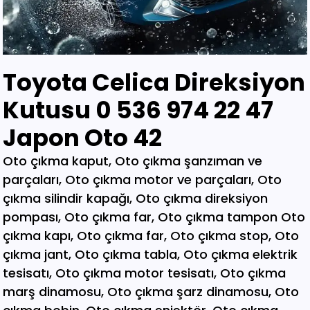
Toyota Celica Direksiyon
Kutusu 0 536 974 22 47
Japon Oto 42
Oto çıkma kaput, Oto çıkma şanzıman ve parçaları, Oto çıkma motor ve parçaları, Oto çıkma silindir kapağı, Oto çıkma direksiyon pompası, Oto çıkma far, Oto çıkma tampon Oto çıkma kapı, Oto çıkma far, Oto çıkma stop, Oto çıkma jant, Oto çıkma tabla, Oto çıkma elektrik tesisatı, Oto çıkma motor tesisatı, Oto çıkma marş dinamosu, Oto çıkma şarz dinamosu, Oto çıkma bobin, Oto çıkma enjektör, Oto çıkma karbüratör, Oto çıkma şamandıra , Oto çıkma yakıt pompası, Oto çıkma eksoz, Oto çıkma manifold, Oto çıkma katalizör, Oto çıkma beyin, Oto çıkma airbag, Oto çıkma sigorta, Oto çıkma sinyal, Oto hava filitre kazanı, Oto çıkma yağ filtresi, Oto çıkma yakıt filtresi, Oto çıkma debriyaj seti, Oto çıkma fren seti, Oto çıkma kampana, Oto çıkma körük, Oto çıkma fan, Oto çıkma fan davlumbazı, Oto çıkma soğutucu, Oto çıkma radyatör, Oto çıkma klima kompresörü, Oto çıkma bagaj, Oto çıkma su radyatörünü, Oto çıkma klima radyatörü, Oto çıkma interkol radyatörü, Oto çıkma cam, Oto çıkma çamurluk, Oto çıkma davlumbaz, Oto çıkma güneşlik, Oto çıkma kapı kolu, Oto çıkma kapı saçı, Oto çıkma karter, Oto kesme marşpiyel, Oto çıkma panel, Oto çıkma panjur , Oto çıkma sunroof, Oto çıkma arka tampon, Oto çıkma ön tampon, Oto çıkma ayna, Oto çıkma amartisör, Oto çıkma el freni, Oto çıkma el fren tabancası, Oto çıkma direksiyon simidi, Oto çıkma koltuk, Oto çıkma vites topuzu, Oto çıkma göğüs, Oto çıkma torpido, Oto çıkma kilometre saati, Oto çıkma dingil, Oto çıkma blok, Oto çıkma motor bloğu, Oto çıkma krank, Oto çıkma eksantrik mili, Oto çıkma gaz kelebeği, Oto çıkma kompresör, Oto çıkma mafsal, Oto çıkma motor kulağı, Oto çıkma motor, Oto çıkma piston kolu, Oto çıkma segman, Oto çıkma rulman, Oto çıkma turbo, Oto çıkma yağ pompası, Oto çıkma şanzıman dişlisi, Oto çıkma mafsal, Oto çıkma sekromenç, Oto çıkma türbin, Oto çıkma volant, Oto çıkma aks, Oto çıkma akis, Oto çıkma direksiyon kutusu, Oto çıkma direksiyon mili, Oto çıkma helezyon yayı, Oto çıkma körük, Oto çıkma porya, Oto çıkma sis çerçevesi, Oto çıkma kapı menteşesi, Oto çıkma sis farı, Oto çıkma difaransiyel, Oto çıkma traves, Oto çıkma cam motoru, Oto çıkma sinyal, Oto çıkma cam düğmesi, Oto çıkma kapı döşemesi, Oto çıkma cam kirkosu, Oto çıkma kalorifer kutusu, Oto çıkma beşik, Oto çıkma filtre, Oto çıkma konsül, Oto çıkma tampon demiri, Oto çıkma kapı kilidi, Oto çıkma motor takozu, Oto çıkma kampana, Oto çıkma gösterge paneli, Oto çıkma taşıyıcı, Oto kesme tavan, Oto kesme marşpiyel, Oto kesme çamurluk, Oto kesme yarım arka, Oto çıkma hava akış metresi, Oto çıkma vestenhaouse, Oto çıkma vestibhouse, Oto çıkma park sensörü Oto çıkma kapı fitilleri, Oto çıkma cam düğmesi, Oto çıkma motor takozu, Oto çıkma vites topuzu, Oto çıkma far beyni, Oto çıkma motor beyni, Oto çıkma airbag beyni, Oto çıkma abs beyni, Oto çıkma şanzıman beyni, Oto parça, Oto çıkma yedek parça, Oto oto yedek parça, Oto sigorta kutusu, Oto çıkma su bidonu, Oto çıkma teyp, Oto çıkma cd çalar, Oto çıkma rölanti ayarlayıcı, Oto çıkma kolon kilidi, Oto çıkma kapı kilidi, Oto çıkma kapı iç açma kolu, Oto çıkma kapı çıtası, Oto çıkma tavan çıtası, Oto çıkma krank kasnağı, Oto çıkma eksantrik kasnağı, Oto çıkma alt travers, Oto çıkma arka dingil, Oto çıkma fren merkezi, Oto çıkma imop kutus, Oto çıkma sigorta tablası, Oto çıkma klima ekranı, Oto çıkma vakum, Oto çıkma orta havalandırma, Oto çıkma radyo ekranı, Oto çıkma yağ pompası, Oto çıkma şanzıman kulağı, Oto çıkma debriyaj bilyası, Oto çıkma direksiyon spotu, Oto çıkma direksiyon sargısı, Oto çıkma airbag sargısı, Oto çıkma tesisat kablosu, Oto çıkma klima paneli, Oto çıkma ön kapı, Oto çıkma arka kapı, Oto çıkma baskı balata, Oto çıkma volant, Oto çıkma yedek parça, Oto çıkma parça, Oto oto yedek parça, Oto parça, Çıkma parça, Oto çıkma parçaları, Çıkma parçaları, Oto yedek parça, Oto çıkma şanzıman, Oto çıkma hoparlör, Oto çıkma fren vakum, Oto çıkma map sensösrü, Oto çıkma cam silgi motoru, Oto çıkma cam silgi kolu, Oto çıkma flaşö, Oto çıkma vites levyesi, Oto çıkma turbo basınç Oto çıkma vestinghouse, Oto çıkma gaz pedalı, Oto çıkma su bidonu, Oto çıkma ganister, Oto çıkma tampon braketi, Oto çıkma çamurluk davlumbazı, Oto çıkma el fren teli, Oto çıkma şarj dinamosu, Oto çıkma biel kolu, Oto çıkma hava akış metresi, Oto çıkma eksoz sondası, Oto çıkma emme manifoldu, Oto çıkma fincan, Oto çıkma itici horozlar, Oto çıkma piyano mili, Oto çıkma vites halatı, Oto çıkma tavan döşemesi, Oto çıkma sanroof düğmesi, Oto çıkma sanroof camı, Oto çıkma tavan anteni, Oto çıkma kapı bantları, Oto çıkma kapı soketi, Oto çıkma kapı tesisatı, Oto çıkma koltuk ayar düğmesi, Oto çıkma kapı rayı, Oto çıkma şanzıman dişlisi, Oto çıkma reyil borusu, Oto çıkma buji kablosu, Oto çıkma yağ çubuğu, Oto çıkma distribitör kapağı, Oto çıkma termostat, Oto çıkma map sensörü, Oto çıkma motor kaputu, Oto çıkma kapı nikelajı, Oto çıkma tampon nikelajı, Oto çıkma fren disk, Oto çıkma debriyaj rulmanı, Oto çıkma karbüratör, Oto çıkma eksoz takozu, Oto çıkma körük, Oto çıkma cam su deposu, Oto çıkma genleşme kavanozu, Oto çıkma süspansiyon, Oto çıkma devirdaim hortumu, Oto çıkma travers, Oto çıkma yedek su deposu, Oto çıkma emme manifolt, Oto çıkma kaset çalar, Oto çıkma kapı bandı, Oto çıkma eksantrik horuzu, Oto çıkma xenon far beyni, Oto çıkma tampon ızgarası, Oto çıkma cd çalar, Oto çıkma yakıt deposu, Oto çıkma tampon kaplaması, Oto çıkma kaput mandalı, Oto çıkma el fren düğmesi, Oto çıkma dikiz aynası, Oto çıkma yarım motor, Oto çıkma turbo borusu, Oto çıkma dış ayna, Oto çıkma iç ayna, Oto çıkma tozluk kapağı, Oto çıkma tampon alt bagaliti, Oto çıkma toz kapağı, Oto çıkma parça ankara, Oto çıkma parça İstanbul, Oto çıkma parça adana, Oto çıkma parça elağzı, Oto çıkma parça izmir, Oto çıkma parça bursa, Oto çıkma parça Eskişehir, Oto çıkma parça kayseri, Oto çıkma parça Diyarbakır, Oto çıkma parça Şanlıurfa, Oto çıkma parça,Gaziantep Oto çıkma parça ağrı, Oto çıkma parça konya, Oto çıkma parça Yozgat, Oto çıkma parça Nevşehir, Oto çıkma parça Niğde, Oto çıkma parça Antaly, Oto çıkma parça malatya, Oto çıkma parça mardin, Oto çıkma parça van, Oto çıkma parça hakkari, Oto çıkma parça,Erzurum Oto çıkma parça sivas, Oto çıkma parça Trabzon, Oto çıkma parça çorum, Oto çıkma parça samsun, Oto çıkma parça bolu, Oto çıkma parça afyon, Oto parça, Oto yedek parça, Oto oto yedek parça, Oto parçaları, Oto çıkmacı,yıldız sanayi sitesi ostim,otomobil yedek parça, çıkma parça oto yedek parça, Oto çıkma parça Oto parça, Oto çıkma parça , çıkma Oto parça,Adana Oto Çıkma Parça , Adıyaman Oto Çıkma Parça Afyon Oto Çıkma Parça Ağrı Oto Çıkma Parça Aksaray Oto Çıkma Parça Amasya Oto Çıkma Parça Ankara Oto Çıkma Parça Antalya Oto Çıkma Parça Ardahan Oto Çıkma Parça Artvin Oto Çıkma Parça Aydın Oto Çıkma Parça Balıkesir Oto Çıkma Parça Bartın Oto Çıkma Parça Batman Oto Çıkma Parça Bayburt Oto Çıkma Parça Bilecik Oto Çıkma Parça Bingöl Oto Çıkma Parça Bitlis Oto Çıkma Parça Bolu Oto Çıkma Parça Bursa Oto Çıkma Parça Çanakkale Oto Çıkma Parça Çankırı Oto Çıkma Parça Çorum Oto Çıkma Parça Denizli Oto Çıkma Parça Diyarbakır Oto Çıkma Parça Düzce Oto Çıkma Parça Edirne Oto Çıkma Parça Elazığ Oto Çıkma Parça Erzincan Oto Çıkma Parça Erzurum Oto Çıkma Parça Eskişehir Oto Çıkma Parça Gaziantep Oto Çıkma Parça Giresun Oto Çıkma Parça Gümüşhane Oto Çıkma Parça Hakkari Oto Çıkma Parça Hatay Oto Çıkma Parça Iğdır Oto Çıkma Parça Isparta Oto Çıkma Parça İstanbul Oto Çıkma Parça İzmir Oto Çıkma Parça Kahramanmaraş Oto Çıkma Karabük Oto Çıkma Parça Karaman Oto Çıkma Parça Kars Oto Çıkma Parça Kastamonu Oto Çıkma Parça Kayseri Oto Çıkma Parça Kilis Oto Çıkma Parça Kırıkkale Oto Çıkma Parça Kırklareli Oto Çıkma Parça Kırşehir Oto Çıkma Parça Kocaeli Oto Çıkma Parça Konya Oto Çıkma Parça Kütahya Oto Çıkma Parça Malatya Oto Çıkma Parça Manisa Yedek Parça Mardin Oto Çıkma Parça Mersin Oto Çıkma Parça Muğla Oto Çıkma Parça Nevşehir Oto Çıkma Parça Niğde Oto Çıkma Parça Ordu Oto Çıkma Parça Osmaniye Oto Çıkma Parça Rize Oto Çıkma Parça Sakarya Oto Çıkma Parça Samsun Oto Çıkma Parça Şanlıurfa Oto Çıkma Parça Siirt Oto Çıkma Parça Sinop Oto Çıkma Parça Şırnak Oto Çıkma Parça Sivas Oto Çıkma Parça Oto Çıkma Parça Tekirdağ Oto Çıkma Parça Tokat Oto Çıkma Parça Trabzon Oto Çıkma Parça Tunceli Oto Çıkma Parça Uşak Oto Çıkma Parça Van Oto Çıkma Parça Yalova Oto Çıkma Parça Yozgat Oto Çıkma Parça Zonguldak Oto Çıkma Parça Online Oto Çıkma Parça Düzce Oto Çıkma Parça Osmaniye Oto Çıkma Parça Kilis Oto Çıkma Parça Karabük Oto Çıkma Parça Yalova Oto Çıkma Parça Iğdır Oto Çıkma Parça Ardahan Oto Çıkma Parça Bartın Oto Çıkma Parça Şırnak Oto Çıkma Parça Adana Oto Çıkma yedek Parça Adıyaman Oto Çıkma yedek Afyon Oto Çıkma yedek Parça Ağrı Oto Çıkma yedek Parça Aksaray Oto Çıkma yedek Parça Amasya Oto Çıkma yedek Parça Ankara Oto Çıkma yedek Parça Antalya Oto Çıkma yedek Parça Ardahan Oto Çıkma yedek Parça Artvin Oto Çıkma yedek Parça Aydın Oto Çıkma yedek Parça Balıkesir Oto Çıkma yedek Parça Bartın Oto Çıkma yedek Parça Batman Oto Çıkma yedek Parça Bayburt Oto Çıkma yedek Parça Bilecik Oto Çıkma yedek Parça Bingöl Oto Çıkma yedek Parça Bitlis Oto Çıkma yedek Parça Bolu Oto Çıkma yedek Parça Bursa Oto Çıkma yedek Parça Çanakkale Oto Çıkma yedek Çankırı Oto Çıkma yedek Parça Çorum Oto Çıkma yedek Parça Denizli Oto Çıkma yedek Parça Diyarbakır Oto Çıkma yedek Düzce Oto Çıkma yedek Parça Edirne Oto Çıkma yedek Parça Elazığ Oto Çıkma yedek Parça Erzincan Oto Çıkma yedek Parça Erzurum Oto Çıkma yedek Parça Eskişehir Oto Çıkma yedek Parça Gaziantep Oto Çıkma yedek Giresun Oto Çıkma yedek Parça Gümüşhane Oto Çıkma yedek Hakkari Oto Çıkma yedek Parça Hatay Oto Çıkma yedek Parça Iğdır Oto Çıkma yedek Parça Isparta Oto Çıkma yedek Parça İstanbul Oto Çıkma yedek Parça İzmir Oto Çıkma yedek Parça Kahramanmaraş Oto Çıkma Karabük Oto Çıkma yedek Parça Karaman Oto Çıkma yedek Parça Kars Oto Çıkma yedek Parça Kastamonu Oto Çıkma yedek Kayseri Oto Çıkma yedek Parça Kilis Oto Çıkma yedek Parça Oto Çıkma Şarj Dinamosu, Oto Çıkma Taban Döşemeleri, Tekirdağ O