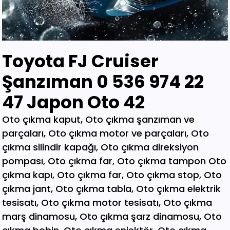
Toyota FJ Cruiser
Şanzıman 0 536 974 22
47 Japon Oto 42
Oto çıkma kaput, Oto çıkma şanzıman ve parçaları, Oto çıkma motor ve parçaları, Oto çıkma silindir kapağı, Oto çıkma direksiyon pompası, Oto çıkma far, Oto çıkma tampon Oto çıkma kapı, Oto çıkma far, Oto çıkma stop, Oto çıkma jant, Oto çıkma tabla, Oto çıkma elektrik tesisatı, Oto çıkma motor tesisatı, Oto çıkma marş dinamosu, Oto çıkma şarz dinamosu, Oto çıkma bobin, Oto çıkma enjektör, Oto çıkma karbüratör, Oto çıkma şamandıra , Oto çıkma yakıt pompası, Oto çıkma eksoz, Oto çıkma manifold, Oto çıkma katalizör, Oto çıkma beyin, Oto çıkma airbag, Oto çıkma sigorta, Oto çıkma sinyal, Oto hava filitre kazanı, Oto çıkma yağ filtresi, Oto çıkma yakıt filtresi, Oto çıkma debriyaj seti, Oto çıkma fren seti, Oto çıkma kampana, Oto çıkma körük, Oto çıkma fan, Oto çıkma fan davlumbazı, Oto çıkma soğutucu, Oto çıkma radyatör, Oto çıkma klima kompresörü, Oto çıkma bagaj, Oto çıkma su radyatörünü, Oto çıkma klima radyatörü, Oto çıkma interkol radyatörü, Oto çıkma cam, Oto çıkma çamurluk, Oto çıkma davlumbaz, Oto çıkma güneşlik, Oto çıkma kapı kolu, Oto çıkma kapı saçı, Oto çıkma karter, Oto kesme marşpiyel, Oto çıkma panel, Oto çıkma panjur , Oto çıkma sunroof, Oto çıkma arka tampon, Oto çıkma ön tampon, Oto çıkma ayna, Oto çıkma amartisör, Oto çıkma el freni, Oto çıkma el fren tabancası, Oto çıkma direksiyon simidi, Oto çıkma koltuk, Oto çıkma vites topuzu, Oto çıkma göğüs, Oto çıkma torpido, Oto çıkma kilometre saati, Oto çıkma dingil, Oto çıkma blok, Oto çıkma motor bloğu, Oto çıkma krank, Oto çıkma eksantrik mili, Oto çıkma gaz kelebeği, Oto çıkma kompresör, Oto çıkma mafsal, Oto çıkma motor kulağı, Oto çıkma motor, Oto çıkma piston kolu, Oto çıkma segman, Oto çıkma rulman, Oto çıkma turbo, Oto çıkma yağ pompası, Oto çıkma şanzıman dişlisi, Oto çıkma mafsal, Oto çıkma sekromenç, Oto çıkma türbin, Oto çıkma volant, Oto çıkma aks, Oto çıkma akis, Oto çıkma direksiyon kutusu, Oto çıkma direksiyon mili, Oto çıkma helezyon yayı, Oto çıkma körük, Oto çıkma porya, Oto çıkma sis çerçevesi, Oto çıkma kapı menteşesi, Oto çıkma sis farı, Oto çıkma difaransiyel, Oto çıkma traves, Oto çıkma cam motoru, Oto çıkma sinyal, Oto çıkma cam düğmesi, Oto çıkma kapı döşemesi, Oto çıkma cam kirkosu, Oto çıkma kalorifer kutusu, Oto çıkma beşik, Oto çıkma filtre, Oto çıkma konsül, Oto çıkma tampon demiri, Oto çıkma kapı kilidi, Oto çıkma motor takozu, Oto çıkma kampana, Oto çıkma gösterge paneli, Oto çıkma taşıyıcı, Oto kesme tavan, Oto kesme marşpiyel, Oto kesme çamurluk, Oto kesme yarım arka, Oto çıkma hava akış metresi, Oto çıkma vestenhaouse, Oto çıkma vestibhouse, Oto çıkma park sensörü Oto çıkma kapı fitilleri, Oto çıkma cam düğmesi, Oto çıkma motor takozu, Oto çıkma vites topuzu, Oto çıkma far beyni, Oto çıkma motor beyni, Oto çıkma airbag beyni, Oto çıkma abs beyni, Oto çıkma şanzıman beyni, Oto parça, Oto çıkma yedek parça, Oto oto yedek parça, Oto sigorta kutusu, Oto çıkma su bidonu, Oto çıkma teyp, Oto çıkma cd çalar, Oto çıkma rölanti ayarlayıcı, Oto çıkma kolon kilidi, Oto çıkma kapı kilidi, Oto çıkma kapı iç açma kolu, Oto çıkma kapı çıtası, Oto çıkma tavan çıtası, Oto çıkma krank kasnağı, Oto çıkma eksantrik kasnağı, Oto çıkma alt travers, Oto çıkma arka dingil, Oto çıkma fren merkezi, Oto çıkma imop kutus, Oto çıkma sigorta tablası, Oto çıkma klima ekranı, Oto çıkma vakum, Oto çıkma orta havalandırma, Oto çıkma radyo ekranı, Oto çıkma yağ pompası, Oto çıkma şanzıman kulağı, Oto çıkma debriyaj bilyası, Oto çıkma direksiyon spotu, Oto çıkma direksiyon sargısı, Oto çıkma airbag sargısı, Oto çıkma tesisat kablosu, Oto çıkma klima paneli, Oto çıkma ön kapı, Oto çıkma arka kapı, Oto çıkma baskı balata, Oto çıkma volant, Oto çıkma yedek parça, Oto çıkma parça, Oto oto yedek parça, Oto parça, Çıkma parça, Oto çıkma parçaları, Çıkma parçaları, Oto yedek parça, Oto çıkma şanzıman, Oto çıkma hoparlör, Oto çıkma fren vakum, Oto çıkma map sensösrü, Oto çıkma cam silgi motoru, Oto çıkma cam silgi kolu, Oto çıkma flaşö, Oto çıkma vites levyesi, Oto çıkma turbo basınç Oto çıkma vestinghouse, Oto çıkma gaz pedalı, Oto çıkma su bidonu, Oto çıkma ganister, Oto çıkma tampon braketi, Oto çıkma çamurluk davlumbazı, Oto çıkma el fren teli, Oto çıkma şarj dinamosu, Oto çıkma biel kolu, Oto çıkma hava akış metresi, Oto çıkma eksoz sondası, Oto çıkma emme manifoldu, Oto çıkma fincan, Oto çıkma itici horozlar, Oto çıkma piyano mili, Oto çıkma vites halatı, Oto çıkma tavan döşemesi, Oto çıkma sanroof düğmesi, Oto çıkma sanroof camı, Oto çıkma tavan anteni, Oto çıkma kapı bantları, Oto çıkma kapı soketi, Oto çıkma kapı tesisatı, Oto çıkma koltuk ayar düğmesi, Oto çıkma kapı rayı, Oto çıkma şanzıman dişlisi, Oto çıkma reyil borusu, Oto çıkma buji kablosu, Oto çıkma yağ çubuğu, Oto çıkma distribitör kapağı, Oto çıkma termostat, Oto çıkma map sensörü, Oto çıkma motor kaputu, Oto çıkma kapı nikelajı, Oto çıkma tampon nikelajı, Oto çıkma fren disk, Oto çıkma debriyaj rulmanı, Oto çıkma karbüratör, Oto çıkma eksoz takozu, Oto çıkma körük, Oto çıkma cam su deposu, Oto çıkma genleşme kavanozu, Oto çıkma süspansiyon, Oto çıkma devirdaim hortumu, Oto çıkma travers, Oto çıkma yedek su deposu, Oto çıkma emme manifolt, Oto çıkma kaset çalar, Oto çıkma kapı bandı, Oto çıkma eksantrik horuzu, Oto çıkma xenon far beyni, Oto çıkma tampon ızgarası, Oto çıkma cd çalar, Oto çıkma yakıt deposu, Oto çıkma tampon kaplaması, Oto çıkma kaput mandalı, Oto çıkma el fren düğmesi, Oto çıkma dikiz aynası, Oto çıkma yarım motor, Oto çıkma turbo borusu, Oto çıkma dış ayna, Oto çıkma iç ayna, Oto çıkma tozluk kapağı, Oto çıkma tampon alt bagaliti, Oto çıkma toz kapağı, Oto çıkma parça ankara, Oto çıkma parça İstanbul, Oto çıkma parça adana, Oto çıkma parça elağzı, Oto çıkma parça izmir, Oto çıkma parça bursa, Oto çıkma parça Eskişehir, Oto çıkma parça kayseri, Oto çıkma parça Diyarbakır, Oto çıkma parça Şanlıurfa, Oto çıkma parça,Gaziantep Oto çıkma parça ağrı, Oto çıkma parça konya, Oto çıkma parça Yozgat, Oto çıkma parça Nevşehir, Oto çıkma parça Niğde, Oto çıkma parça Antaly, Oto çıkma parça malatya, Oto çıkma parça mardin, Oto çıkma parça van, Oto çıkma parça hakkari, Oto çıkma parça,Erzurum Oto çıkma parça sivas, Oto çıkma parça Trabzon, Oto çıkma parça çorum, Oto çıkma parça samsun, Oto çıkma parça bolu, Oto çıkma parça afyon, Oto parça, Oto yedek parça, Oto oto yedek parça, Oto parçaları, Oto çıkmacı,yıldız sanayi sitesi ostim,otomobil yedek parça, çıkma parça oto yedek parça, Oto çıkma parça Oto parça, Oto çıkma parça , çıkma Oto parça,Adana Oto Çıkma Parça , Adıyaman Oto Çıkma Parça Afyon Oto Çıkma Parça Ağrı Oto Çıkma Parça Aksaray Oto Çıkma Parça Amasya Oto Çıkma Parça Ankara Oto Çıkma Parça Antalya Oto Çıkma Parça Ardahan Oto Çıkma Parça Artvin Oto Çıkma Parça Aydın Oto Çıkma Parça Balıkesir Oto Çıkma Parça Bartın Oto Çıkma Parça Batman Oto Çıkma Parça Bayburt Oto Çıkma Parça Bilecik Oto Çıkma Parça Bingöl Oto Çıkma Parça Bitlis Oto Çıkma Parça Bolu Oto Çıkma Parça Bursa Oto Çıkma Parça Çanakkale Oto Çıkma Parça Çankırı Oto Çıkma Parça Çorum Oto Çıkma Parça Denizli Oto Çıkma Parça Diyarbakır Oto Çıkma Parça Düzce Oto Çıkma Parça Edirne Oto Çıkma Parça Elazığ Oto Çıkma Parça Erzincan Oto Çıkma Parça Erzurum Oto Çıkma Parça Eskişehir Oto Çıkma Parça Gaziantep Oto Çıkma Parça Giresun Oto Çıkma Parça Gümüşhane Oto Çıkma Parça Hakkari Oto Çıkma Parça Hatay Oto Çıkma Parça Iğdır Oto Çıkma Parça Isparta Oto Çıkma Parça İstanbul Oto Çıkma Parça İzmir Oto Çıkma Parça Kahramanmaraş Oto Çıkma Karabük Oto Çıkma Parça Karaman Oto Çıkma Parça Kars Oto Çıkma Parça Kastamonu Oto Çıkma Parça Kayseri Oto Çıkma Parça Kilis Oto Çıkma Parça Kırıkkale Oto Çıkma Parça Kırklareli Oto Çıkma Parça Kırşehir Oto Çıkma Parça Kocaeli Oto Çıkma Parça Konya Oto Çıkma Parça Kütahya Oto Çıkma Parça Malatya Oto Çıkma Parça Manisa Yedek Parça Mardin Oto Çıkma Parça Mersin Oto Çıkma Parça Muğla Oto Çıkma Parça Nevşehir Oto Çıkma Parça Niğde Oto Çıkma Parça Ordu Oto Çıkma Parça Osmaniye Oto Çıkma Parça Rize Oto Çıkma Parça Sakarya Oto Çıkma Parça Samsun Oto Çıkma Parça Şanlıurfa Oto Çıkma Parça Siirt Oto Çıkma Parça Sinop Oto Çıkma Parça Şırnak Oto Çıkma Parça Sivas Oto Çıkma Parça Oto Çıkma Parça Tekirdağ Oto Çıkma Parça Tokat Oto Çıkma Parça Trabzon Oto Çıkma Parça Tunceli Oto Çıkma Parça Uşak Oto Çıkma Parça Van Oto Çıkma Parça Yalova Oto Çıkma Parça Yozgat Oto Çıkma Parça Zonguldak Oto Çıkma Parça Online Oto Çıkma Parça Düzce Oto Çıkma Parça Osmaniye Oto Çıkma Parça Kilis Oto Çıkma Parça Karabük Oto Çıkma Parça Yalova Oto Çıkma Parça Iğdır Oto Çıkma Parça Ardahan Oto Çıkma Parça Bartın Oto Çıkma Parça Şırnak Oto Çıkma Parça Adana Oto Çıkma yedek Parça Adıyaman Oto Çıkma yedek Afyon Oto Çıkma yedek Parça Ağrı Oto Çıkma yedek Parça Aksaray Oto Çıkma yedek Parça Amasya Oto Çıkma yedek Parça Ankara Oto Çıkma yedek Parça Antalya Oto Çıkma yedek Parça Ardahan Oto Çıkma yedek Parça Artvin Oto Çıkma yedek Parça Aydın Oto Çıkma yedek Parça Balıkesir Oto Çıkma yedek Parça Bartın Oto Çıkma yedek Parça Batman Oto Çıkma yedek Parça Bayburt Oto Çıkma yedek Parça Bilecik Oto Çıkma yedek Parça Bingöl Oto Çıkma yedek Parça Bitlis Oto Çıkma yedek Parça Bolu Oto Çıkma yedek Parça Bursa Oto Çıkma yedek Parça Çanakkale Oto Çıkma yedek Çankırı Oto Çıkma yedek Parça Çorum Oto Çıkma yedek Parça Denizli Oto Çıkma yedek Parça Diyarbakır Oto Çıkma yedek Düzce Oto Çıkma yedek Parça Edirne Oto Çıkma yedek Parça Elazığ Oto Çıkma yedek Parça Erzincan Oto Çıkma yedek Parça Erzurum Oto Çıkma yedek Parça Eskişehir Oto Çıkma yedek Parça Gaziantep Oto Çıkma yedek Giresun Oto Çıkma yedek Parça Gümüşhane Oto Çıkma yedek Hakkari Oto Çıkma yedek Parça Hatay Oto Çıkma yedek Parça Iğdır Oto Çıkma yedek Parça Isparta Oto Çıkma yedek Parça İstanbul Oto Çıkma yedek Parça İzmir Oto Çıkma yedek Parça Kahramanmaraş Oto Çıkma Karabük Oto Çıkma yedek Parça Karaman Oto Çıkma yedek Parça Kars Oto Çıkma yedek Parça Kastamonu Oto Çıkma yedek Kayseri Oto Çıkma yedek Parça Kilis Oto Çıkma yedek Parça Oto Çıkma Şarj Dinamosu, Oto Çıkma Taban Döşemeleri, Tekirdağ O