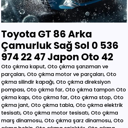
Toyota GT 86 Arka
Çamurluk Sağ Sol 0 536
974 22 47 Japon Oto 42
Oto çıkma kaput, Oto çıkma şanzıman ve parçaları, Oto çıkma motor ve parçaları, Oto çıkma silindir kapağı, Oto çıkma direksiyon pompası, Oto çıkma far, Oto çıkma tampon Oto çıkma kapı, Oto çıkma far, Oto çıkma stop, Oto çıkma jant, Oto çıkma tabla, Oto çıkma elektrik tesisatı, Oto çıkma motor tesisatı, Oto çıkma marş dinamosu, Oto çıkma şarz dinamosu, Oto çıkma bobin, Oto çıkma enjektör, Oto çıkma karbüratör, Oto çıkma şamandıra , Oto çıkma yakıt pompası, Oto çıkma eksoz, Oto çıkma manifold, Oto çıkma katalizör, Oto çıkma beyin, Oto çıkma airbag, Oto çıkma sigorta, Oto çıkma sinyal, Oto hava filitre kazanı, Oto çıkma yağ filtresi, Oto çıkma yakıt filtresi, Oto çıkma debriyaj seti, Oto çıkma fren seti, Oto çıkma kampana, Oto çıkma körük, Oto çıkma fan, Oto çıkma fan davlumbazı, Oto çıkma soğutucu, Oto çıkma radyatör, Oto çıkma klima kompresörü, Oto çıkma bagaj, Oto çıkma su radyatörünü, Oto çıkma klima radyatörü, Oto çıkma interkol radyatörü, Oto çıkma cam, Oto çıkma çamurluk, Oto çıkma davlumbaz, Oto çıkma güneşlik, Oto çıkma kapı kolu, Oto çıkma kapı saçı, Oto çıkma karter, Oto kesme marşpiyel, Oto çıkma panel, Oto çıkma panjur , Oto çıkma sunroof, Oto çıkma arka tampon, Oto çıkma ön tampon, Oto çıkma ayna, Oto çıkma amartisör, Oto çıkma el freni, Oto çıkma el fren tabancası, Oto çıkma direksiyon simidi, Oto çıkma koltuk, Oto çıkma vites topuzu, Oto çıkma göğüs, Oto çıkma torpido, Oto çıkma kilometre saati, Oto çıkma dingil, Oto çıkma blok, Oto çıkma motor bloğu, Oto çıkma krank, Oto çıkma eksantrik mili, Oto çıkma gaz kelebeği, Oto çıkma kompresör, Oto çıkma mafsal, Oto çıkma motor kulağı, Oto çıkma motor, Oto çıkma piston kolu, Oto çıkma segman, Oto çıkma rulman, Oto çıkma turbo, Oto çıkma yağ pompası, Oto çıkma şanzıman dişlisi, Oto çıkma mafsal, Oto çıkma sekromenç, Oto çıkma türbin, Oto çıkma volant, Oto çıkma aks, Oto çıkma akis, Oto çıkma direksiyon kutusu, Oto çıkma direksiyon mili, Oto çıkma helezyon yayı, Oto çıkma körük, Oto çıkma porya, Oto çıkma sis çerçevesi, Oto çıkma kapı menteşesi, Oto çıkma sis farı, Oto çıkma difaransiyel, Oto çıkma traves, Oto çıkma cam motoru, Oto çıkma sinyal, Oto çıkma cam düğmesi, Oto çıkma kapı döşemesi, Oto çıkma cam kirkosu, Oto çıkma kalorifer kutusu, Oto çıkma beşik, Oto çıkma filtre, Oto çıkma konsül, Oto çıkma tampon demiri, Oto çıkma kapı kilidi, Oto çıkma motor takozu, Oto çıkma kampana, Oto çıkma gösterge paneli, Oto çıkma taşıyıcı, Oto kesme tavan, Oto kesme marşpiyel, Oto kesme çamurluk, Oto kesme yarım arka, Oto çıkma hava akış metresi, Oto çıkma vestenhaouse, Oto çıkma vestibhouse, Oto çıkma park sensörü Oto çıkma kapı fitilleri, Oto çıkma cam düğmesi, Oto çıkma motor takozu, Oto çıkma vites topuzu, Oto çıkma far beyni, Oto çıkma motor beyni, Oto çıkma airbag beyni, Oto çıkma abs beyni, Oto çıkma şanzıman beyni, Oto parça, Oto çıkma yedek parça, Oto oto yedek parça, Oto sigorta kutusu, Oto çıkma su bidonu, Oto çıkma teyp, Oto çıkma cd çalar, Oto çıkma rölanti ayarlayıcı, Oto çıkma kolon kilidi, Oto çıkma kapı kilidi, Oto çıkma kapı iç açma kolu, Oto çıkma kapı çıtası, Oto çıkma tavan çıtası, Oto çıkma krank kasnağı, Oto çıkma eksantrik kasnağı, Oto çıkma alt travers, Oto çıkma arka dingil, Oto çıkma fren merkezi, Oto çıkma imop kutus, Oto çıkma sigorta tablası, Oto çıkma klima ekranı, Oto çıkma vakum, Oto çıkma orta havalandırma, Oto çıkma radyo ekranı, Oto çıkma yağ pompası, Oto çıkma şanzıman kulağı, Oto çıkma debriyaj bilyası, Oto çıkma direksiyon spotu, Oto çıkma direksiyon sargısı, Oto çıkma airbag sargısı, Oto çıkma tesisat kablosu, Oto çıkma klima paneli, Oto çıkma ön kapı, Oto çıkma arka kapı, Oto çıkma baskı balata, Oto çıkma volant, Oto çıkma yedek parça, Oto çıkma parça, Oto oto yedek parça, Oto parça, Çıkma parça, Oto çıkma parçaları, Çıkma parçaları, Oto yedek parça, Oto çıkma şanzıman, Oto çıkma hoparlör, Oto çıkma fren vakum, Oto çıkma map sensösrü, Oto çıkma cam silgi motoru, Oto çıkma cam silgi kolu, Oto çıkma flaşö, Oto çıkma vites levyesi, Oto çıkma turbo basınç Oto çıkma vestinghouse, Oto çıkma gaz pedalı, Oto çıkma su bidonu, Oto çıkma ganister, Oto çıkma tampon braketi, Oto çıkma çamurluk davlumbazı, Oto çıkma el fren teli, Oto çıkma şarj dinamosu, Oto çıkma biel kolu, Oto çıkma hava akış metresi, Oto çıkma eksoz sondası, Oto çıkma emme manifoldu, Oto çıkma fincan, Oto çıkma itici horozlar, Oto çıkma piyano mili, Oto çıkma vites halatı, Oto çıkma tavan döşemesi, Oto çıkma sanroof düğmesi, Oto çıkma sanroof camı, Oto çıkma tavan anteni, Oto çıkma kapı bantları, Oto çıkma kapı soketi, Oto çıkma kapı tesisatı, Oto çıkma koltuk ayar düğmesi, Oto çıkma kapı rayı, Oto çıkma şanzıman dişlisi, Oto çıkma reyil borusu, Oto çıkma buji kablosu, Oto çıkma yağ çubuğu, Oto çıkma distribitör kapağı, Oto çıkma termostat, Oto çıkma map sensörü, Oto çıkma motor kaputu, Oto çıkma kapı nikelajı, Oto çıkma tampon nikelajı, Oto çıkma fren disk, Oto çıkma debriyaj rulmanı, Oto çıkma karbüratör, Oto çıkma eksoz takozu, Oto çıkma körük, Oto çıkma cam su deposu, Oto çıkma genleşme kavanozu, Oto çıkma süspansiyon, Oto çıkma devirdaim hortumu, Oto çıkma travers, Oto çıkma yedek su deposu, Oto çıkma emme manifolt, Oto çıkma kaset çalar, Oto çıkma kapı bandı, Oto çıkma eksantrik horuzu, Oto çıkma xenon far beyni, Oto çıkma tampon ızgarası, Oto çıkma cd çalar, Oto çıkma yakıt deposu, Oto çıkma tampon kaplaması, Oto çıkma kaput mandalı, Oto çıkma el fren düğmesi, Oto çıkma dikiz aynası, Oto çıkma yarım motor, Oto çıkma turbo borusu, Oto çıkma dış ayna, Oto çıkma iç ayna, Oto çıkma tozluk kapağı, Oto çıkma tampon alt bagaliti, Oto çıkma toz kapağı, Oto çıkma parça ankara, Oto çıkma parça İstanbul, Oto çıkma parça adana, Oto çıkma parça elağzı, Oto çıkma parça izmir, Oto çıkma parça bursa, Oto çıkma parça Eskişehir, Oto çıkma parça kayseri, Oto çıkma parça Diyarbakır, Oto çıkma parça Şanlıurfa, Oto çıkma parça,Gaziantep Oto çıkma parça ağrı, Oto çıkma parça konya, Oto çıkma parça Yozgat, Oto çıkma parça Nevşehir, Oto çıkma parça Niğde, Oto çıkma parça Antaly, Oto çıkma parça malatya, Oto çıkma parça mardin, Oto çıkma parça van, Oto çıkma parça hakkari, Oto çıkma parça,Erzurum Oto çıkma parça sivas, Oto çıkma parça Trabzon, Oto çıkma parça çorum, Oto çıkma parça samsun, Oto çıkma parça bolu, Oto çıkma parça afyon, Oto parça, Oto yedek parça, Oto oto yedek parça, Oto parçaları, Oto çıkmacı,yıldız sanayi sitesi ostim,otomobil yedek parça, çıkma parça oto yedek parça, Oto çıkma parça Oto parça, Oto çıkma parça , çıkma Oto parça,Adana Oto Çıkma Parça , Adıyaman Oto Çıkma Parça Afyon Oto Çıkma Parça Ağrı Oto Çıkma Parça Aksaray Oto Çıkma Parça Amasya Oto Çıkma Parça Ankara Oto Çıkma Parça Antalya Oto Çıkma Parça Ardahan Oto Çıkma Parça Artvin Oto Çıkma Parça Aydın Oto Çıkma Parça Balıkesir Oto Çıkma Parça Bartın Oto Çıkma Parça Batman Oto Çıkma Parça Bayburt Oto Çıkma Parça Bilecik Oto Çıkma Parça Bingöl Oto Çıkma Parça Bitlis Oto Çıkma Parça Bolu Oto Çıkma Parça Bursa Oto Çıkma Parça Çanakkale Oto Çıkma Parça Çankırı Oto Çıkma Parça Çorum Oto Çıkma Parça Denizli Oto Çıkma Parça Diyarbakır Oto Çıkma Parça Düzce Oto Çıkma Parça Edirne Oto Çıkma Parça Elazığ Oto Çıkma Parça Erzincan Oto Çıkma Parça Erzurum Oto Çıkma Parça Eskişehir Oto Çıkma Parça Gaziantep Oto Çıkma Parça Giresun Oto Çıkma Parça Gümüşhane Oto Çıkma Parça Hakkari Oto Çıkma Parça Hatay Oto Çıkma Parça Iğdır Oto Çıkma Parça Isparta Oto Çıkma Parça İstanbul Oto Çıkma Parça İzmir Oto Çıkma Parça Kahramanmaraş Oto Çıkma Karabük Oto Çıkma Parça Karaman Oto Çıkma Parça Kars Oto Çıkma Parça Kastamonu Oto Çıkma Parça Kayseri Oto Çıkma Parça Kilis Oto Çıkma Parça Kırıkkale Oto Çıkma Parça Kırklareli Oto Çıkma Parça Kırşehir Oto Çıkma Parça Kocaeli Oto Çıkma Parça Konya Oto Çıkma Parça Kütahya Oto Çıkma Parça Malatya Oto Çıkma Parça Manisa Yedek Parça Mardin Oto Çıkma Parça Mersin Oto Çıkma Parça Muğla Oto Çıkma Parça Nevşehir Oto Çıkma Parça Niğde Oto Çıkma Parça Ordu Oto Çıkma Parça Osmaniye Oto Çıkma Parça Rize Oto Çıkma Parça Sakarya Oto Çıkma Parça Samsun Oto Çıkma Parça Şanlıurfa Oto Çıkma Parça Siirt Oto Çıkma Parça Sinop Oto Çıkma Parça Şırnak Oto Çıkma Parça Sivas Oto Çıkma Parça Oto Çıkma Parça Tekirdağ Oto Çıkma Parça Tokat Oto Çıkma Parça Trabzon Oto Çıkma Parça Tunceli Oto Çıkma Parça Uşak Oto Çıkma Parça Van Oto Çıkma Parça Yalova Oto Çıkma Parça Yozgat Oto Çıkma Parça Zonguldak Oto Çıkma Parça Online Oto Çıkma Parça Düzce Oto Çıkma Parça Osmaniye Oto Çıkma Parça Kilis Oto Çıkma Parça Karabük Oto Çıkma Parça Yalova Oto Çıkma Parça Iğdır Oto Çıkma Parça Ardahan Oto Çıkma Parça Bartın Oto Çıkma Parça Şırnak Oto Çıkma Parça Adana Oto Çıkma yedek Parça Adıyaman Oto Çıkma yedek Afyon Oto Çıkma yedek Parça Ağrı Oto Çıkma yedek Parça Aksaray Oto Çıkma yedek Parça Amasya Oto Çıkma yedek Parça Ankara Oto Çıkma yedek Parça Antalya Oto Çıkma yedek Parça Ardahan Oto Çıkma yedek Parça Artvin Oto Çıkma yedek Parça Aydın Oto Çıkma yedek Parça Balıkesir Oto Çıkma yedek Parça Bartın Oto Çıkma yedek Parça Batman Oto Çıkma yedek Parça Bayburt Oto Çıkma yedek Parça Bilecik Oto Çıkma yedek Parça Bingöl Oto Çıkma yedek Parça Bitlis Oto Çıkma yedek Parça Bolu Oto Çıkma yedek Parça Bursa Oto Çıkma yedek Parça Çanakkale Oto Çıkma yedek Çankırı Oto Çıkma yedek Parça Çorum Oto Çıkma yedek Parça Denizli Oto Çıkma yedek Parça Diyarbakır Oto Çıkma yedek Düzce Oto Çıkma yedek Parça Edirne Oto Çıkma yedek Parça Elazığ Oto Çıkma yedek Parça Erzincan Oto Çıkma yedek Parça Erzurum Oto Çıkma yedek Parça Eskişehir Oto Çıkma yedek Parça Gaziantep Oto Çıkma yedek Giresun Oto Çıkma yedek Parça Gümüşhane Oto Çıkma yedek Hakkari Oto Çıkma yedek Parça Hatay Oto Çıkma yedek Parça Iğdır Oto Çıkma yedek Parça Isparta Oto Çıkma yedek Parça İstanbul Oto Çıkma yedek Parça İzmir Oto Çıkma yedek Parça Kahramanmaraş Oto Çıkma Karabük Oto Çıkma yedek Parça Karaman Oto Çıkma yedek Parça Kars Oto Çıkma yedek Parça Kastamonu Oto Çıkma yedek Kayseri Oto Çıkma yedek Parça Kilis Oto Çıkma yedek Parça Oto Çıkma Şarj Dinamosu, Oto Çıkma Taban Döşemeleri, Tekirdağ O