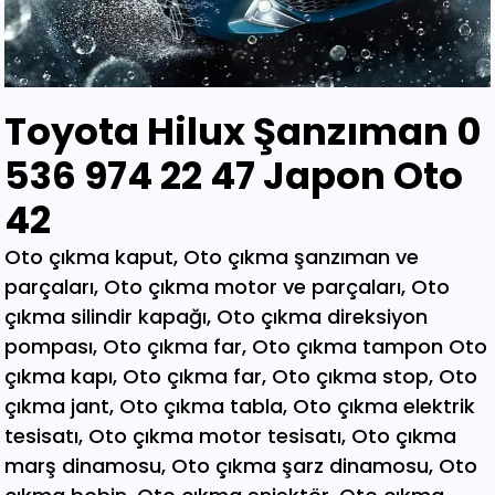
Toyota Hilux Şanzıman 0
536 974 22 47 Japon Oto
42
Oto çıkma kaput, Oto çıkma şanzıman ve parçaları, Oto çıkma motor ve parçaları, Oto çıkma silindir kapağı, Oto çıkma direksiyon pompası, Oto çıkma far, Oto çıkma tampon Oto çıkma kapı, Oto çıkma far, Oto çıkma stop, Oto çıkma jant, Oto çıkma tabla, Oto çıkma elektrik tesisatı, Oto çıkma motor tesisatı, Oto çıkma marş dinamosu, Oto çıkma şarz dinamosu, Oto çıkma bobin, Oto çıkma enjektör, Oto çıkma karbüratör, Oto çıkma şamandıra , Oto çıkma yakıt pompası, Oto çıkma eksoz, Oto çıkma manifold, Oto çıkma katalizör, Oto çıkma beyin, Oto çıkma airbag, Oto çıkma sigorta, Oto çıkma sinyal, Oto hava filitre kazanı, Oto çıkma yağ filtresi, Oto çıkma yakıt filtresi, Oto çıkma debriyaj seti, Oto çıkma fren seti, Oto çıkma kampana, Oto çıkma körük, Oto çıkma fan, Oto çıkma fan davlumbazı, Oto çıkma soğutucu, Oto çıkma radyatör, Oto çıkma klima kompresörü, Oto çıkma bagaj, Oto çıkma su radyatörünü, Oto çıkma klima radyatörü, Oto çıkma interkol radyatörü, Oto çıkma cam, Oto çıkma çamurluk, Oto çıkma davlumbaz, Oto çıkma güneşlik, Oto çıkma kapı kolu, Oto çıkma kapı saçı, Oto çıkma karter, Oto kesme marşpiyel, Oto çıkma panel, Oto çıkma panjur , Oto çıkma sunroof, Oto çıkma arka tampon, Oto çıkma ön tampon, Oto çıkma ayna, Oto çıkma amartisör, Oto çıkma el freni, Oto çıkma el fren tabancası, Oto çıkma direksiyon simidi, Oto çıkma koltuk, Oto çıkma vites topuzu, Oto çıkma göğüs, Oto çıkma torpido, Oto çıkma kilometre saati, Oto çıkma dingil, Oto çıkma blok, Oto çıkma motor bloğu, Oto çıkma krank, Oto çıkma eksantrik mili, Oto çıkma gaz kelebeği, Oto çıkma kompresör, Oto çıkma mafsal, Oto çıkma motor kulağı, Oto çıkma motor, Oto çıkma piston kolu, Oto çıkma segman, Oto çıkma rulman, Oto çıkma turbo, Oto çıkma yağ pompası, Oto çıkma şanzıman dişlisi, Oto çıkma mafsal, Oto çıkma sekromenç, Oto çıkma türbin, Oto çıkma volant, Oto çıkma aks, Oto çıkma akis, Oto çıkma direksiyon kutusu, Oto çıkma direksiyon mili, Oto çıkma helezyon yayı, Oto çıkma körük, Oto çıkma porya, Oto çıkma sis çerçevesi, Oto çıkma kapı menteşesi, Oto çıkma sis farı, Oto çıkma difaransiyel, Oto çıkma traves, Oto çıkma cam motoru, Oto çıkma sinyal, Oto çıkma cam düğmesi, Oto çıkma kapı döşemesi, Oto çıkma cam kirkosu, Oto çıkma kalorifer kutusu, Oto çıkma beşik, Oto çıkma filtre, Oto çıkma konsül, Oto çıkma tampon demiri, Oto çıkma kapı kilidi, Oto çıkma motor takozu, Oto çıkma kampana, Oto çıkma gösterge paneli, Oto çıkma taşıyıcı, Oto kesme tavan, Oto kesme marşpiyel, Oto kesme çamurluk, Oto kesme yarım arka, Oto çıkma hava akış metresi, Oto çıkma vestenhaouse, Oto çıkma vestibhouse, Oto çıkma park sensörü Oto çıkma kapı fitilleri, Oto çıkma cam düğmesi, Oto çıkma motor takozu, Oto çıkma vites topuzu, Oto çıkma far beyni, Oto çıkma motor beyni, Oto çıkma airbag beyni, Oto çıkma abs beyni, Oto çıkma şanzıman beyni, Oto parça, Oto çıkma yedek parça, Oto oto yedek parça, Oto sigorta kutusu, Oto çıkma su bidonu, Oto çıkma teyp, Oto çıkma cd çalar, Oto çıkma rölanti ayarlayıcı, Oto çıkma kolon kilidi, Oto çıkma kapı kilidi, Oto çıkma kapı iç açma kolu, Oto çıkma kapı çıtası, Oto çıkma tavan çıtası, Oto çıkma krank kasnağı, Oto çıkma eksantrik kasnağı, Oto çıkma alt travers, Oto çıkma arka dingil, Oto çıkma fren merkezi, Oto çıkma imop kutus, Oto çıkma sigorta tablası, Oto çıkma klima ekranı, Oto çıkma vakum, Oto çıkma orta havalandırma, Oto çıkma radyo ekranı, Oto çıkma yağ pompası, Oto çıkma şanzıman kulağı, Oto çıkma debriyaj bilyası, Oto çıkma direksiyon spotu, Oto çıkma direksiyon sargısı, Oto çıkma airbag sargısı, Oto çıkma tesisat kablosu, Oto çıkma klima paneli, Oto çıkma ön kapı, Oto çıkma arka kapı, Oto çıkma baskı balata, Oto çıkma volant, Oto çıkma yedek parça, Oto çıkma parça, Oto oto yedek parça, Oto parça, Çıkma parça, Oto çıkma parçaları, Çıkma parçaları, Oto yedek parça, Oto çıkma şanzıman, Oto çıkma hoparlör, Oto çıkma fren vakum, Oto çıkma map sensösrü, Oto çıkma cam silgi motoru, Oto çıkma cam silgi kolu, Oto çıkma flaşö, Oto çıkma vites levyesi, Oto çıkma turbo basınç Oto çıkma vestinghouse, Oto çıkma gaz pedalı, Oto çıkma su bidonu, Oto çıkma ganister, Oto çıkma tampon braketi, Oto çıkma çamurluk davlumbazı, Oto çıkma el fren teli, Oto çıkma şarj dinamosu, Oto çıkma biel kolu, Oto çıkma hava akış metresi, Oto çıkma eksoz sondası, Oto çıkma emme manifoldu, Oto çıkma fincan, Oto çıkma itici horozlar, Oto çıkma piyano mili, Oto çıkma vites halatı, Oto çıkma tavan döşemesi, Oto çıkma sanroof düğmesi, Oto çıkma sanroof camı, Oto çıkma tavan anteni, Oto çıkma kapı bantları, Oto çıkma kapı soketi, Oto çıkma kapı tesisatı, Oto çıkma koltuk ayar düğmesi, Oto çıkma kapı rayı, Oto çıkma şanzıman dişlisi, Oto çıkma reyil borusu, Oto çıkma buji kablosu, Oto çıkma yağ çubuğu, Oto çıkma distribitör kapağı, Oto çıkma termostat, Oto çıkma map sensörü, Oto çıkma motor kaputu, Oto çıkma kapı nikelajı, Oto çıkma tampon nikelajı, Oto çıkma fren disk, Oto çıkma debriyaj rulmanı, Oto çıkma karbüratör, Oto çıkma eksoz takozu, Oto çıkma körük, Oto çıkma cam su deposu, Oto çıkma genleşme kavanozu, Oto çıkma süspansiyon, Oto çıkma devirdaim hortumu, Oto çıkma travers, Oto çıkma yedek su deposu, Oto çıkma emme manifolt, Oto çıkma kaset çalar, Oto çıkma kapı bandı, Oto çıkma eksantrik horuzu, Oto çıkma xenon far beyni, Oto çıkma tampon ızgarası, Oto çıkma cd çalar, Oto çıkma yakıt deposu, Oto çıkma tampon kaplaması, Oto çıkma kaput mandalı, Oto çıkma el fren düğmesi, Oto çıkma dikiz aynası, Oto çıkma yarım motor, Oto çıkma turbo borusu, Oto çıkma dış ayna, Oto çıkma iç ayna, Oto çıkma tozluk kapağı, Oto çıkma tampon alt bagaliti, Oto çıkma toz kapağı, Oto çıkma parça ankara, Oto çıkma parça İstanbul, Oto çıkma parça adana, Oto çıkma parça elağzı, Oto çıkma parça izmir, Oto çıkma parça bursa, Oto çıkma parça Eskişehir, Oto çıkma parça kayseri, Oto çıkma parça Diyarbakır, Oto çıkma parça Şanlıurfa, Oto çıkma parça,Gaziantep Oto çıkma parça ağrı, Oto çıkma parça konya, Oto çıkma parça Yozgat, Oto çıkma parça Nevşehir, Oto çıkma parça Niğde, Oto çıkma parça Antaly, Oto çıkma parça malatya, Oto çıkma parça mardin, Oto çıkma parça van, Oto çıkma parça hakkari, Oto çıkma parça,Erzurum Oto çıkma parça sivas, Oto çıkma parça Trabzon, Oto çıkma parça çorum, Oto çıkma parça samsun, Oto çıkma parça bolu, Oto çıkma parça afyon, Oto parça, Oto yedek parça, Oto oto yedek parça, Oto parçaları, Oto çıkmacı,yıldız sanayi sitesi ostim,otomobil yedek parça, çıkma parça oto yedek parça, Oto çıkma parça Oto parça, Oto çıkma parça , çıkma Oto parça,Adana Oto Çıkma Parça , Adıyaman Oto Çıkma Parça Afyon Oto Çıkma Parça Ağrı Oto Çıkma Parça Aksaray Oto Çıkma Parça Amasya Oto Çıkma Parça Ankara Oto Çıkma Parça Antalya Oto Çıkma Parça Ardahan Oto Çıkma Parça Artvin Oto Çıkma Parça Aydın Oto Çıkma Parça Balıkesir Oto Çıkma Parça Bartın Oto Çıkma Parça Batman Oto Çıkma Parça Bayburt Oto Çıkma Parça Bilecik Oto Çıkma Parça Bingöl Oto Çıkma Parça Bitlis Oto Çıkma Parça Bolu Oto Çıkma Parça Bursa Oto Çıkma Parça Çanakkale Oto Çıkma Parça Çankırı Oto Çıkma Parça Çorum Oto Çıkma Parça Denizli Oto Çıkma Parça Diyarbakır Oto Çıkma Parça Düzce Oto Çıkma Parça Edirne Oto Çıkma Parça Elazığ Oto Çıkma Parça Erzincan Oto Çıkma Parça Erzurum Oto Çıkma Parça Eskişehir Oto Çıkma Parça Gaziantep Oto Çıkma Parça Giresun Oto Çıkma Parça Gümüşhane Oto Çıkma Parça Hakkari Oto Çıkma Parça Hatay Oto Çıkma Parça Iğdır Oto Çıkma Parça Isparta Oto Çıkma Parça İstanbul Oto Çıkma Parça İzmir Oto Çıkma Parça Kahramanmaraş Oto Çıkma Karabük Oto Çıkma Parça Karaman Oto Çıkma Parça Kars Oto Çıkma Parça Kastamonu Oto Çıkma Parça Kayseri Oto Çıkma Parça Kilis Oto Çıkma Parça Kırıkkale Oto Çıkma Parça Kırklareli Oto Çıkma Parça Kırşehir Oto Çıkma Parça Kocaeli Oto Çıkma Parça Konya Oto Çıkma Parça Kütahya Oto Çıkma Parça Malatya Oto Çıkma Parça Manisa Yedek Parça Mardin Oto Çıkma Parça Mersin Oto Çıkma Parça Muğla Oto Çıkma Parça Nevşehir Oto Çıkma Parça Niğde Oto Çıkma Parça Ordu Oto Çıkma Parça Osmaniye Oto Çıkma Parça Rize Oto Çıkma Parça Sakarya Oto Çıkma Parça Samsun Oto Çıkma Parça Şanlıurfa Oto Çıkma Parça Siirt Oto Çıkma Parça Sinop Oto Çıkma Parça Şırnak Oto Çıkma Parça Sivas Oto Çıkma Parça Oto Çıkma Parça Tekirdağ Oto Çıkma Parça Tokat Oto Çıkma Parça Trabzon Oto Çıkma Parça Tunceli Oto Çıkma Parça Uşak Oto Çıkma Parça Van Oto Çıkma Parça Yalova Oto Çıkma Parça Yozgat Oto Çıkma Parça Zonguldak Oto Çıkma Parça Online Oto Çıkma Parça Düzce Oto Çıkma Parça Osmaniye Oto Çıkma Parça Kilis Oto Çıkma Parça Karabük Oto Çıkma Parça Yalova Oto Çıkma Parça Iğdır Oto Çıkma Parça Ardahan Oto Çıkma Parça Bartın Oto Çıkma Parça Şırnak Oto Çıkma Parça Adana Oto Çıkma yedek Parça Adıyaman Oto Çıkma yedek Afyon Oto Çıkma yedek Parça Ağrı Oto Çıkma yedek Parça Aksaray Oto Çıkma yedek Parça Amasya Oto Çıkma yedek Parça Ankara Oto Çıkma yedek Parça Antalya Oto Çıkma yedek Parça Ardahan Oto Çıkma yedek Parça Artvin Oto Çıkma yedek Parça Aydın Oto Çıkma yedek Parça Balıkesir Oto Çıkma yedek Parça Bartın Oto Çıkma yedek Parça Batman Oto Çıkma yedek Parça Bayburt Oto Çıkma yedek Parça Bilecik Oto Çıkma yedek Parça Bingöl Oto Çıkma yedek Parça Bitlis Oto Çıkma yedek Parça Bolu Oto Çıkma yedek Parça Bursa Oto Çıkma yedek Parça Çanakkale Oto Çıkma yedek Çankırı Oto Çıkma yedek Parça Çorum Oto Çıkma yedek Parça Denizli Oto Çıkma yedek Parça Diyarbakır Oto Çıkma yedek Düzce Oto Çıkma yedek Parça Edirne Oto Çıkma yedek Parça Elazığ Oto Çıkma yedek Parça Erzincan Oto Çıkma yedek Parça Erzurum Oto Çıkma yedek Parça Eskişehir Oto Çıkma yedek Parça Gaziantep Oto Çıkma yedek Giresun Oto Çıkma yedek Parça Gümüşhane Oto Çıkma yedek Hakkari Oto Çıkma yedek Parça Hatay Oto Çıkma yedek Parça Iğdır Oto Çıkma yedek Parça Isparta Oto Çıkma yedek Parça İstanbul Oto Çıkma yedek Parça İzmir Oto Çıkma yedek Parça Kahramanmaraş Oto Çıkma Karabük Oto Çıkma yedek Parça Karaman Oto Çıkma yedek Parça Kars Oto Çıkma yedek Parça Kastamonu Oto Çıkma yedek Kayseri Oto Çıkma yedek Parça Kilis Oto Çıkma yedek Parça Oto Çıkma Şarj Dinamosu, Oto Çıkma Taban Döşemeleri, Tekirdağ O