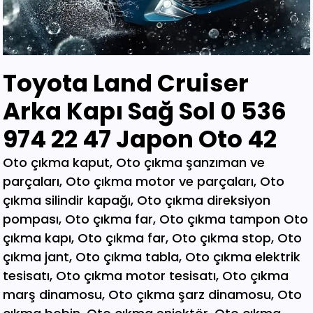
Toyota Land Cruiser
Arka Kapı Sağ Sol 0 536
974 22 47 Japon Oto 42
Oto çıkma kaput, Oto çıkma şanzıman ve parçaları, Oto çıkma motor ve parçaları, Oto çıkma silindir kapağı, Oto çıkma direksiyon pompası, Oto çıkma far, Oto çıkma tampon Oto çıkma kapı, Oto çıkma far, Oto çıkma stop, Oto çıkma jant, Oto çıkma tabla, Oto çıkma elektrik tesisatı, Oto çıkma motor tesisatı, Oto çıkma marş dinamosu, Oto çıkma şarz dinamosu, Oto çıkma bobin, Oto çıkma enjektör, Oto çıkma karbüratör, Oto çıkma şamandıra , Oto çıkma yakıt pompası, Oto çıkma eksoz, Oto çıkma manifold, Oto çıkma katalizör, Oto çıkma beyin, Oto çıkma airbag, Oto çıkma sigorta, Oto çıkma sinyal, Oto hava filitre kazanı, Oto çıkma yağ filtresi, Oto çıkma yakıt filtresi, Oto çıkma debriyaj seti, Oto çıkma fren seti, Oto çıkma kampana, Oto çıkma körük, Oto çıkma fan, Oto çıkma fan davlumbazı, Oto çıkma soğutucu, Oto çıkma radyatör, Oto çıkma klima kompresörü, Oto çıkma bagaj, Oto çıkma su radyatörünü, Oto çıkma klima radyatörü, Oto çıkma interkol radyatörü, Oto çıkma cam, Oto çıkma çamurluk, Oto çıkma davlumbaz, Oto çıkma güneşlik, Oto çıkma kapı kolu, Oto çıkma kapı saçı, Oto çıkma karter, Oto kesme marşpiyel, Oto çıkma panel, Oto çıkma panjur , Oto çıkma sunroof, Oto çıkma arka tampon, Oto çıkma ön tampon, Oto çıkma ayna, Oto çıkma amartisör, Oto çıkma el freni, Oto çıkma el fren tabancası, Oto çıkma direksiyon simidi, Oto çıkma koltuk, Oto çıkma vites topuzu, Oto çıkma göğüs, Oto çıkma torpido, Oto çıkma kilometre saati, Oto çıkma dingil, Oto çıkma blok, Oto çıkma motor bloğu, Oto çıkma krank, Oto çıkma eksantrik mili, Oto çıkma gaz kelebeği, Oto çıkma kompresör, Oto çıkma mafsal, Oto çıkma motor kulağı, Oto çıkma motor, Oto çıkma piston kolu, Oto çıkma segman, Oto çıkma rulman, Oto çıkma turbo, Oto çıkma yağ pompası, Oto çıkma şanzıman dişlisi, Oto çıkma mafsal, Oto çıkma sekromenç, Oto çıkma türbin, Oto çıkma volant, Oto çıkma aks, Oto çıkma akis, Oto çıkma direksiyon kutusu, Oto çıkma direksiyon mili, Oto çıkma helezyon yayı, Oto çıkma körük, Oto çıkma porya, Oto çıkma sis çerçevesi, Oto çıkma kapı menteşesi, Oto çıkma sis farı, Oto çıkma difaransiyel, Oto çıkma traves, Oto çıkma cam motoru, Oto çıkma sinyal, Oto çıkma cam düğmesi, Oto çıkma kapı döşemesi, Oto çıkma cam kirkosu, Oto çıkma kalorifer kutusu, Oto çıkma beşik, Oto çıkma filtre, Oto çıkma konsül, Oto çıkma tampon demiri, Oto çıkma kapı kilidi, Oto çıkma motor takozu, Oto çıkma kampana, Oto çıkma gösterge paneli, Oto çıkma taşıyıcı, Oto kesme tavan, Oto kesme marşpiyel, Oto kesme çamurluk, Oto kesme yarım arka, Oto çıkma hava akış metresi, Oto çıkma vestenhaouse, Oto çıkma vestibhouse, Oto çıkma park sensörü Oto çıkma kapı fitilleri, Oto çıkma cam düğmesi, Oto çıkma motor takozu, Oto çıkma vites topuzu, Oto çıkma far beyni, Oto çıkma motor beyni, Oto çıkma airbag beyni, Oto çıkma abs beyni, Oto çıkma şanzıman beyni, Oto parça, Oto çıkma yedek parça, Oto oto yedek parça, Oto sigorta kutusu, Oto çıkma su bidonu, Oto çıkma teyp, Oto çıkma cd çalar, Oto çıkma rölanti ayarlayıcı, Oto çıkma kolon kilidi, Oto çıkma kapı kilidi, Oto çıkma kapı iç açma kolu, Oto çıkma kapı çıtası, Oto çıkma tavan çıtası, Oto çıkma krank kasnağı, Oto çıkma eksantrik kasnağı, Oto çıkma alt travers, Oto çıkma arka dingil, Oto çıkma fren merkezi, Oto çıkma imop kutus, Oto çıkma sigorta tablası, Oto çıkma klima ekranı, Oto çıkma vakum, Oto çıkma orta havalandırma, Oto çıkma radyo ekranı, Oto çıkma yağ pompası, Oto çıkma şanzıman kulağı, Oto çıkma debriyaj bilyası, Oto çıkma direksiyon spotu, Oto çıkma direksiyon sargısı, Oto çıkma airbag sargısı, Oto çıkma tesisat kablosu, Oto çıkma klima paneli, Oto çıkma ön kapı, Oto çıkma arka kapı, Oto çıkma baskı balata, Oto çıkma volant, Oto çıkma yedek parça, Oto çıkma parça, Oto oto yedek parça, Oto parça, Çıkma parça, Oto çıkma parçaları, Çıkma parçaları, Oto yedek parça, Oto çıkma şanzıman, Oto çıkma hoparlör, Oto çıkma fren vakum, Oto çıkma map sensösrü, Oto çıkma cam silgi motoru, Oto çıkma cam silgi kolu, Oto çıkma flaşö, Oto çıkma vites levyesi, Oto çıkma turbo basınç Oto çıkma vestinghouse, Oto çıkma gaz pedalı, Oto çıkma su bidonu, Oto çıkma ganister, Oto çıkma tampon braketi, Oto çıkma çamurluk davlumbazı, Oto çıkma el fren teli, Oto çıkma şarj dinamosu, Oto çıkma biel kolu, Oto çıkma hava akış metresi, Oto çıkma eksoz sondası, Oto çıkma emme manifoldu, Oto çıkma fincan, Oto çıkma itici horozlar, Oto çıkma piyano mili, Oto çıkma vites halatı, Oto çıkma tavan döşemesi, Oto çıkma sanroof düğmesi, Oto çıkma sanroof camı, Oto çıkma tavan anteni, Oto çıkma kapı bantları, Oto çıkma kapı soketi, Oto çıkma kapı tesisatı, Oto çıkma koltuk ayar düğmesi, Oto çıkma kapı rayı, Oto çıkma şanzıman dişlisi, Oto çıkma reyil borusu, Oto çıkma buji kablosu, Oto çıkma yağ çubuğu, Oto çıkma distribitör kapağı, Oto çıkma termostat, Oto çıkma map sensörü, Oto çıkma motor kaputu, Oto çıkma kapı nikelajı, Oto çıkma tampon nikelajı, Oto çıkma fren disk, Oto çıkma debriyaj rulmanı, Oto çıkma karbüratör, Oto çıkma eksoz takozu, Oto çıkma körük, Oto çıkma cam su deposu, Oto çıkma genleşme kavanozu, Oto çıkma süspansiyon, Oto çıkma devirdaim hortumu, Oto çıkma travers, Oto çıkma yedek su deposu, Oto çıkma emme manifolt, Oto çıkma kaset çalar, Oto çıkma kapı bandı, Oto çıkma eksantrik horuzu, Oto çıkma xenon far beyni, Oto çıkma tampon ızgarası, Oto çıkma cd çalar, Oto çıkma yakıt deposu, Oto çıkma tampon kaplaması, Oto çıkma kaput mandalı, Oto çıkma el fren düğmesi, Oto çıkma dikiz aynası, Oto çıkma yarım motor, Oto çıkma turbo borusu, Oto çıkma dış ayna, Oto çıkma iç ayna, Oto çıkma tozluk kapağı, Oto çıkma tampon alt bagaliti, Oto çıkma toz kapağı, Oto çıkma parça ankara, Oto çıkma parça İstanbul, Oto çıkma parça adana, Oto çıkma parça elağzı, Oto çıkma parça izmir, Oto çıkma parça bursa, Oto çıkma parça Eskişehir, Oto çıkma parça kayseri, Oto çıkma parça Diyarbakır, Oto çıkma parça Şanlıurfa, Oto çıkma parça,Gaziantep Oto çıkma parça ağrı, Oto çıkma parça konya, Oto çıkma parça Yozgat, Oto çıkma parça Nevşehir, Oto çıkma parça Niğde, Oto çıkma parça Antaly, Oto çıkma parça malatya, Oto çıkma parça mardin, Oto çıkma parça van, Oto çıkma parça hakkari, Oto çıkma parça,Erzurum Oto çıkma parça sivas, Oto çıkma parça Trabzon, Oto çıkma parça çorum, Oto çıkma parça samsun, Oto çıkma parça bolu, Oto çıkma parça afyon, Oto parça, Oto yedek parça, Oto oto yedek parça, Oto parçaları, Oto çıkmacı,yıldız sanayi sitesi ostim,otomobil yedek parça, çıkma parça oto yedek parça, Oto çıkma parça Oto parça, Oto çıkma parça , çıkma Oto parça,Adana Oto Çıkma Parça , Adıyaman Oto Çıkma Parça Afyon Oto Çıkma Parça Ağrı Oto Çıkma Parça Aksaray Oto Çıkma Parça Amasya Oto Çıkma Parça Ankara Oto Çıkma Parça Antalya Oto Çıkma Parça Ardahan Oto Çıkma Parça Artvin Oto Çıkma Parça Aydın Oto Çıkma Parça Balıkesir Oto Çıkma Parça Bartın Oto Çıkma Parça Batman Oto Çıkma Parça Bayburt Oto Çıkma Parça Bilecik Oto Çıkma Parça Bingöl Oto Çıkma Parça Bitlis Oto Çıkma Parça Bolu Oto Çıkma Parça Bursa Oto Çıkma Parça Çanakkale Oto Çıkma Parça Çankırı Oto Çıkma Parça Çorum Oto Çıkma Parça Denizli Oto Çıkma Parça Diyarbakır Oto Çıkma Parça Düzce Oto Çıkma Parça Edirne Oto Çıkma Parça Elazığ Oto Çıkma Parça Erzincan Oto Çıkma Parça Erzurum Oto Çıkma Parça Eskişehir Oto Çıkma Parça Gaziantep Oto Çıkma Parça Giresun Oto Çıkma Parça Gümüşhane Oto Çıkma Parça Hakkari Oto Çıkma Parça Hatay Oto Çıkma Parça Iğdır Oto Çıkma Parça Isparta Oto Çıkma Parça İstanbul Oto Çıkma Parça İzmir Oto Çıkma Parça Kahramanmaraş Oto Çıkma Karabük Oto Çıkma Parça Karaman Oto Çıkma Parça Kars Oto Çıkma Parça Kastamonu Oto Çıkma Parça Kayseri Oto Çıkma Parça Kilis Oto Çıkma Parça Kırıkkale Oto Çıkma Parça Kırklareli Oto Çıkma Parça Kırşehir Oto Çıkma Parça Kocaeli Oto Çıkma Parça Konya Oto Çıkma Parça Kütahya Oto Çıkma Parça Malatya Oto Çıkma Parça Manisa Yedek Parça Mardin Oto Çıkma Parça Mersin Oto Çıkma Parça Muğla Oto Çıkma Parça Nevşehir Oto Çıkma Parça Niğde Oto Çıkma Parça Ordu Oto Çıkma Parça Osmaniye Oto Çıkma Parça Rize Oto Çıkma Parça Sakarya Oto Çıkma Parça Samsun Oto Çıkma Parça Şanlıurfa Oto Çıkma Parça Siirt Oto Çıkma Parça Sinop Oto Çıkma Parça Şırnak Oto Çıkma Parça Sivas Oto Çıkma Parça Oto Çıkma Parça Tekirdağ Oto Çıkma Parça Tokat Oto Çıkma Parça Trabzon Oto Çıkma Parça Tunceli Oto Çıkma Parça Uşak Oto Çıkma Parça Van Oto Çıkma Parça Yalova Oto Çıkma Parça Yozgat Oto Çıkma Parça Zonguldak Oto Çıkma Parça Online Oto Çıkma Parça Düzce Oto Çıkma Parça Osmaniye Oto Çıkma Parça Kilis Oto Çıkma Parça Karabük Oto Çıkma Parça Yalova Oto Çıkma Parça Iğdır Oto Çıkma Parça Ardahan Oto Çıkma Parça Bartın Oto Çıkma Parça Şırnak Oto Çıkma Parça Adana Oto Çıkma yedek Parça Adıyaman Oto Çıkma yedek Afyon Oto Çıkma yedek Parça Ağrı Oto Çıkma yedek Parça Aksaray Oto Çıkma yedek Parça Amasya Oto Çıkma yedek Parça Ankara Oto Çıkma yedek Parça Antalya Oto Çıkma yedek Parça Ardahan Oto Çıkma yedek Parça Artvin Oto Çıkma yedek Parça Aydın Oto Çıkma yedek Parça Balıkesir Oto Çıkma yedek Parça Bartın Oto Çıkma yedek Parça Batman Oto Çıkma yedek Parça Bayburt Oto Çıkma yedek Parça Bilecik Oto Çıkma yedek Parça Bingöl Oto Çıkma yedek Parça Bitlis Oto Çıkma yedek Parça Bolu Oto Çıkma yedek Parça Bursa Oto Çıkma yedek Parça Çanakkale Oto Çıkma yedek Çankırı Oto Çıkma yedek Parça Çorum Oto Çıkma yedek Parça Denizli Oto Çıkma yedek Parça Diyarbakır Oto Çıkma yedek Düzce Oto Çıkma yedek Parça Edirne Oto Çıkma yedek Parça Elazığ Oto Çıkma yedek Parça Erzincan Oto Çıkma yedek Parça Erzurum Oto Çıkma yedek Parça Eskişehir Oto Çıkma yedek Parça Gaziantep Oto Çıkma yedek Giresun Oto Çıkma yedek Parça Gümüşhane Oto Çıkma yedek Hakkari Oto Çıkma yedek Parça Hatay Oto Çıkma yedek Parça Iğdır Oto Çıkma yedek Parça Isparta Oto Çıkma yedek Parça İstanbul Oto Çıkma yedek Parça İzmir Oto Çıkma yedek Parça Kahramanmaraş Oto Çıkma Karabük Oto Çıkma yedek Parça Karaman Oto Çıkma yedek Parça Kars Oto Çıkma yedek Parça Kastamonu Oto Çıkma yedek Kayseri Oto Çıkma yedek Parça Kilis Oto Çıkma yedek Parça Oto Çıkma Şarj Dinamosu, Oto Çıkma Taban Döşemeleri, Tekirdağ O