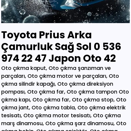
Toyota Prius Arka
Çamurluk Sağ Sol 0 536
974 22 47 Japon Oto 42
Oto çıkma kaput, Oto çıkma şanzıman ve parçaları, Oto çıkma motor ve parçaları, Oto çıkma silindir kapağı, Oto çıkma direksiyon pompası, Oto çıkma far, Oto çıkma tampon Oto çıkma kapı, Oto çıkma far, Oto çıkma stop, Oto çıkma jant, Oto çıkma tabla, Oto çıkma elektrik tesisatı, Oto çıkma motor tesisatı, Oto çıkma marş dinamosu, Oto çıkma şarz dinamosu, Oto çıkma bobin, Oto çıkma enjektör, Oto çıkma karbüratör, Oto çıkma şamandıra , Oto çıkma yakıt pompası, Oto çıkma eksoz, Oto çıkma manifold, Oto çıkma katalizör, Oto çıkma beyin, Oto çıkma airbag, Oto çıkma sigorta, Oto çıkma sinyal, Oto hava filitre kazanı, Oto çıkma yağ filtresi, Oto çıkma yakıt filtresi, Oto çıkma debriyaj seti, Oto çıkma fren seti, Oto çıkma kampana, Oto çıkma körük, Oto çıkma fan, Oto çıkma fan davlumbazı, Oto çıkma soğutucu, Oto çıkma radyatör, Oto çıkma klima kompresörü, Oto çıkma bagaj, Oto çıkma su radyatörünü, Oto çıkma klima radyatörü, Oto çıkma interkol radyatörü, Oto çıkma cam, Oto çıkma çamurluk, Oto çıkma davlumbaz, Oto çıkma güneşlik, Oto çıkma kapı kolu, Oto çıkma kapı saçı, Oto çıkma karter, Oto kesme marşpiyel, Oto çıkma panel, Oto çıkma panjur , Oto çıkma sunroof, Oto çıkma arka tampon, Oto çıkma ön tampon, Oto çıkma ayna, Oto çıkma amartisör, Oto çıkma el freni, Oto çıkma el fren tabancası, Oto çıkma direksiyon simidi, Oto çıkma koltuk, Oto çıkma vites topuzu, Oto çıkma göğüs, Oto çıkma torpido, Oto çıkma kilometre saati, Oto çıkma dingil, Oto çıkma blok, Oto çıkma motor bloğu, Oto çıkma krank, Oto çıkma eksantrik mili, Oto çıkma gaz kelebeği, Oto çıkma kompresör, Oto çıkma mafsal, Oto çıkma motor kulağı, Oto çıkma motor, Oto çıkma piston kolu, Oto çıkma segman, Oto çıkma rulman, Oto çıkma turbo, Oto çıkma yağ pompası, Oto çıkma şanzıman dişlisi, Oto çıkma mafsal, Oto çıkma sekromenç, Oto çıkma türbin, Oto çıkma volant, Oto çıkma aks, Oto çıkma akis, Oto çıkma direksiyon kutusu, Oto çıkma direksiyon mili, Oto çıkma helezyon yayı, Oto çıkma körük, Oto çıkma porya, Oto çıkma sis çerçevesi, Oto çıkma kapı menteşesi, Oto çıkma sis farı, Oto çıkma difaransiyel, Oto çıkma traves, Oto çıkma cam motoru, Oto çıkma sinyal, Oto çıkma cam düğmesi, Oto çıkma kapı döşemesi, Oto çıkma cam kirkosu, Oto çıkma kalorifer kutusu, Oto çıkma beşik, Oto çıkma filtre, Oto çıkma konsül, Oto çıkma tampon demiri, Oto çıkma kapı kilidi, Oto çıkma motor takozu, Oto çıkma kampana, Oto çıkma gösterge paneli, Oto çıkma taşıyıcı, Oto kesme tavan, Oto kesme marşpiyel, Oto kesme çamurluk, Oto kesme yarım arka, Oto çıkma hava akış metresi, Oto çıkma vestenhaouse, Oto çıkma vestibhouse, Oto çıkma park sensörü Oto çıkma kapı fitilleri, Oto çıkma cam düğmesi, Oto çıkma motor takozu, Oto çıkma vites topuzu, Oto çıkma far beyni, Oto çıkma motor beyni, Oto çıkma airbag beyni, Oto çıkma abs beyni, Oto çıkma şanzıman beyni, Oto parça, Oto çıkma yedek parça, Oto oto yedek parça, Oto sigorta kutusu, Oto çıkma su bidonu, Oto çıkma teyp, Oto çıkma cd çalar, Oto çıkma rölanti ayarlayıcı, Oto çıkma kolon kilidi, Oto çıkma kapı kilidi, Oto çıkma kapı iç açma kolu, Oto çıkma kapı çıtası, Oto çıkma tavan çıtası, Oto çıkma krank kasnağı, Oto çıkma eksantrik kasnağı, Oto çıkma alt travers, Oto çıkma arka dingil, Oto çıkma fren merkezi, Oto çıkma imop kutus, Oto çıkma sigorta tablası, Oto çıkma klima ekranı, Oto çıkma vakum, Oto çıkma orta havalandırma, Oto çıkma radyo ekranı, Oto çıkma yağ pompası, Oto çıkma şanzıman kulağı, Oto çıkma debriyaj bilyası, Oto çıkma direksiyon spotu, Oto çıkma direksiyon sargısı, Oto çıkma airbag sargısı, Oto çıkma tesisat kablosu, Oto çıkma klima paneli, Oto çıkma ön kapı, Oto çıkma arka kapı, Oto çıkma baskı balata, Oto çıkma volant, Oto çıkma yedek parça, Oto çıkma parça, Oto oto yedek parça, Oto parça, Çıkma parça, Oto çıkma parçaları, Çıkma parçaları, Oto yedek parça, Oto çıkma şanzıman, Oto çıkma hoparlör, Oto çıkma fren vakum, Oto çıkma map sensösrü, Oto çıkma cam silgi motoru, Oto çıkma cam silgi kolu, Oto çıkma flaşö, Oto çıkma vites levyesi, Oto çıkma turbo basınç Oto çıkma vestinghouse, Oto çıkma gaz pedalı, Oto çıkma su bidonu, Oto çıkma ganister, Oto çıkma tampon braketi, Oto çıkma çamurluk davlumbazı, Oto çıkma el fren teli, Oto çıkma şarj dinamosu, Oto çıkma biel kolu, Oto çıkma hava akış metresi, Oto çıkma eksoz sondası, Oto çıkma emme manifoldu, Oto çıkma fincan, Oto çıkma itici horozlar, Oto çıkma piyano mili, Oto çıkma vites halatı, Oto çıkma tavan döşemesi, Oto çıkma sanroof düğmesi, Oto çıkma sanroof camı, Oto çıkma tavan anteni, Oto çıkma kapı bantları, Oto çıkma kapı soketi, Oto çıkma kapı tesisatı, Oto çıkma koltuk ayar düğmesi, Oto çıkma kapı rayı, Oto çıkma şanzıman dişlisi, Oto çıkma reyil borusu, Oto çıkma buji kablosu, Oto çıkma yağ çubuğu, Oto çıkma distribitör kapağı, Oto çıkma termostat, Oto çıkma map sensörü, Oto çıkma motor kaputu, Oto çıkma kapı nikelajı, Oto çıkma tampon nikelajı, Oto çıkma fren disk, Oto çıkma debriyaj rulmanı, Oto çıkma karbüratör, Oto çıkma eksoz takozu, Oto çıkma körük, Oto çıkma cam su deposu, Oto çıkma genleşme kavanozu, Oto çıkma süspansiyon, Oto çıkma devirdaim hortumu, Oto çıkma travers, Oto çıkma yedek su deposu, Oto çıkma emme manifolt, Oto çıkma kaset çalar, Oto çıkma kapı bandı, Oto çıkma eksantrik horuzu, Oto çıkma xenon far beyni, Oto çıkma tampon ızgarası, Oto çıkma cd çalar, Oto çıkma yakıt deposu, Oto çıkma tampon kaplaması, Oto çıkma kaput mandalı, Oto çıkma el fren düğmesi, Oto çıkma dikiz aynası, Oto çıkma yarım motor, Oto çıkma turbo borusu, Oto çıkma dış ayna, Oto çıkma iç ayna, Oto çıkma tozluk kapağı, Oto çıkma tampon alt bagaliti, Oto çıkma toz kapağı, Oto çıkma parça ankara, Oto çıkma parça İstanbul, Oto çıkma parça adana, Oto çıkma parça elağzı, Oto çıkma parça izmir, Oto çıkma parça bursa, Oto çıkma parça Eskişehir, Oto çıkma parça kayseri, Oto çıkma parça Diyarbakır, Oto çıkma parça Şanlıurfa, Oto çıkma parça,Gaziantep Oto çıkma parça ağrı, Oto çıkma parça konya, Oto çıkma parça Yozgat, Oto çıkma parça Nevşehir, Oto çıkma parça Niğde, Oto çıkma parça Antaly, Oto çıkma parça malatya, Oto çıkma parça mardin, Oto çıkma parça van, Oto çıkma parça hakkari, Oto çıkma parça,Erzurum Oto çıkma parça sivas, Oto çıkma parça Trabzon, Oto çıkma parça çorum, Oto çıkma parça samsun, Oto çıkma parça bolu, Oto çıkma parça afyon, Oto parça, Oto yedek parça, Oto oto yedek parça, Oto parçaları, Oto çıkmacı,yıldız sanayi sitesi ostim,otomobil yedek parça, çıkma parça oto yedek parça, Oto çıkma parça Oto parça, Oto çıkma parça , çıkma Oto parça,Adana Oto Çıkma Parça , Adıyaman Oto Çıkma Parça Afyon Oto Çıkma Parça Ağrı Oto Çıkma Parça Aksaray Oto Çıkma Parça Amasya Oto Çıkma Parça Ankara Oto Çıkma Parça Antalya Oto Çıkma Parça Ardahan Oto Çıkma Parça Artvin Oto Çıkma Parça Aydın Oto Çıkma Parça Balıkesir Oto Çıkma Parça Bartın Oto Çıkma Parça Batman Oto Çıkma Parça Bayburt Oto Çıkma Parça Bilecik Oto Çıkma Parça Bingöl Oto Çıkma Parça Bitlis Oto Çıkma Parça Bolu Oto Çıkma Parça Bursa Oto Çıkma Parça Çanakkale Oto Çıkma Parça Çankırı Oto Çıkma Parça Çorum Oto Çıkma Parça Denizli Oto Çıkma Parça Diyarbakır Oto Çıkma Parça Düzce Oto Çıkma Parça Edirne Oto Çıkma Parça Elazığ Oto Çıkma Parça Erzincan Oto Çıkma Parça Erzurum Oto Çıkma Parça Eskişehir Oto Çıkma Parça Gaziantep Oto Çıkma Parça Giresun Oto Çıkma Parça Gümüşhane Oto Çıkma Parça Hakkari Oto Çıkma Parça Hatay Oto Çıkma Parça Iğdır Oto Çıkma Parça Isparta Oto Çıkma Parça İstanbul Oto Çıkma Parça İzmir Oto Çıkma Parça Kahramanmaraş Oto Çıkma Karabük Oto Çıkma Parça Karaman Oto Çıkma Parça Kars Oto Çıkma Parça Kastamonu Oto Çıkma Parça Kayseri Oto Çıkma Parça Kilis Oto Çıkma Parça Kırıkkale Oto Çıkma Parça Kırklareli Oto Çıkma Parça Kırşehir Oto Çıkma Parça Kocaeli Oto Çıkma Parça Konya Oto Çıkma Parça Kütahya Oto Çıkma Parça Malatya Oto Çıkma Parça Manisa Yedek Parça Mardin Oto Çıkma Parça Mersin Oto Çıkma Parça Muğla Oto Çıkma Parça Nevşehir Oto Çıkma Parça Niğde Oto Çıkma Parça Ordu Oto Çıkma Parça Osmaniye Oto Çıkma Parça Rize Oto Çıkma Parça Sakarya Oto Çıkma Parça Samsun Oto Çıkma Parça Şanlıurfa Oto Çıkma Parça Siirt Oto Çıkma Parça Sinop Oto Çıkma Parça Şırnak Oto Çıkma Parça Sivas Oto Çıkma Parça Oto Çıkma Parça Tekirdağ Oto Çıkma Parça Tokat Oto Çıkma Parça Trabzon Oto Çıkma Parça Tunceli Oto Çıkma Parça Uşak Oto Çıkma Parça Van Oto Çıkma Parça Yalova Oto Çıkma Parça Yozgat Oto Çıkma Parça Zonguldak Oto Çıkma Parça Online Oto Çıkma Parça Düzce Oto Çıkma Parça Osmaniye Oto Çıkma Parça Kilis Oto Çıkma Parça Karabük Oto Çıkma Parça Yalova Oto Çıkma Parça Iğdır Oto Çıkma Parça Ardahan Oto Çıkma Parça Bartın Oto Çıkma Parça Şırnak Oto Çıkma Parça Adana Oto Çıkma yedek Parça Adıyaman Oto Çıkma yedek Afyon Oto Çıkma yedek Parça Ağrı Oto Çıkma yedek Parça Aksaray Oto Çıkma yedek Parça Amasya Oto Çıkma yedek Parça Ankara Oto Çıkma yedek Parça Antalya Oto Çıkma yedek Parça Ardahan Oto Çıkma yedek Parça Artvin Oto Çıkma yedek Parça Aydın Oto Çıkma yedek Parça Balıkesir Oto Çıkma yedek Parça Bartın Oto Çıkma yedek Parça Batman Oto Çıkma yedek Parça Bayburt Oto Çıkma yedek Parça Bilecik Oto Çıkma yedek Parça Bingöl Oto Çıkma yedek Parça Bitlis Oto Çıkma yedek Parça Bolu Oto Çıkma yedek Parça Bursa Oto Çıkma yedek Parça Çanakkale Oto Çıkma yedek Çankırı Oto Çıkma yedek Parça Çorum Oto Çıkma yedek Parça Denizli Oto Çıkma yedek Parça Diyarbakır Oto Çıkma yedek Düzce Oto Çıkma yedek Parça Edirne Oto Çıkma yedek Parça Elazığ Oto Çıkma yedek Parça Erzincan Oto Çıkma yedek Parça Erzurum Oto Çıkma yedek Parça Eskişehir Oto Çıkma yedek Parça Gaziantep Oto Çıkma yedek Giresun Oto Çıkma yedek Parça Gümüşhane Oto Çıkma yedek Hakkari Oto Çıkma yedek Parça Hatay Oto Çıkma yedek Parça Iğdır Oto Çıkma yedek Parça Isparta Oto Çıkma yedek Parça İstanbul Oto Çıkma yedek Parça İzmir Oto Çıkma yedek Parça Kahramanmaraş Oto Çıkma Karabük Oto Çıkma yedek Parça Karaman Oto Çıkma yedek Parça Kars Oto Çıkma yedek Parça Kastamonu Oto Çıkma yedek Kayseri Oto Çıkma yedek Parça Kilis Oto Çıkma yedek Parça Oto Çıkma Şarj Dinamosu, Oto Çıkma Taban Döşemeleri, Tekirdağ O