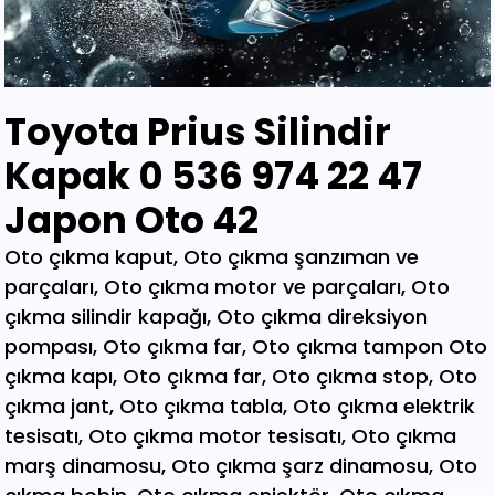
Toyota Prius Silindir
Kapak 0 536 974 22 47
Japon Oto 42
Oto çıkma kaput, Oto çıkma şanzıman ve parçaları, Oto çıkma motor ve parçaları, Oto çıkma silindir kapağı, Oto çıkma direksiyon pompası, Oto çıkma far, Oto çıkma tampon Oto çıkma kapı, Oto çıkma far, Oto çıkma stop, Oto çıkma jant, Oto çıkma tabla, Oto çıkma elektrik tesisatı, Oto çıkma motor tesisatı, Oto çıkma marş dinamosu, Oto çıkma şarz dinamosu, Oto çıkma bobin, Oto çıkma enjektör, Oto çıkma karbüratör, Oto çıkma şamandıra , Oto çıkma yakıt pompası, Oto çıkma eksoz, Oto çıkma manifold, Oto çıkma katalizör, Oto çıkma beyin, Oto çıkma airbag, Oto çıkma sigorta, Oto çıkma sinyal, Oto hava filitre kazanı, Oto çıkma yağ filtresi, Oto çıkma yakıt filtresi, Oto çıkma debriyaj seti, Oto çıkma fren seti, Oto çıkma kampana, Oto çıkma körük, Oto çıkma fan, Oto çıkma fan davlumbazı, Oto çıkma soğutucu, Oto çıkma radyatör, Oto çıkma klima kompresörü, Oto çıkma bagaj, Oto çıkma su radyatörünü, Oto çıkma klima radyatörü, Oto çıkma interkol radyatörü, Oto çıkma cam, Oto çıkma çamurluk, Oto çıkma davlumbaz, Oto çıkma güneşlik, Oto çıkma kapı kolu, Oto çıkma kapı saçı, Oto çıkma karter, Oto kesme marşpiyel, Oto çıkma panel, Oto çıkma panjur , Oto çıkma sunroof, Oto çıkma arka tampon, Oto çıkma ön tampon, Oto çıkma ayna, Oto çıkma amartisör, Oto çıkma el freni, Oto çıkma el fren tabancası, Oto çıkma direksiyon simidi, Oto çıkma koltuk, Oto çıkma vites topuzu, Oto çıkma göğüs, Oto çıkma torpido, Oto çıkma kilometre saati, Oto çıkma dingil, Oto çıkma blok, Oto çıkma motor bloğu, Oto çıkma krank, Oto çıkma eksantrik mili, Oto çıkma gaz kelebeği, Oto çıkma kompresör, Oto çıkma mafsal, Oto çıkma motor kulağı, Oto çıkma motor, Oto çıkma piston kolu, Oto çıkma segman, Oto çıkma rulman, Oto çıkma turbo, Oto çıkma yağ pompası, Oto çıkma şanzıman dişlisi, Oto çıkma mafsal, Oto çıkma sekromenç, Oto çıkma türbin, Oto çıkma volant, Oto çıkma aks, Oto çıkma akis, Oto çıkma direksiyon kutusu, Oto çıkma direksiyon mili, Oto çıkma helezyon yayı, Oto çıkma körük, Oto çıkma porya, Oto çıkma sis çerçevesi, Oto çıkma kapı menteşesi, Oto çıkma sis farı, Oto çıkma difaransiyel, Oto çıkma traves, Oto çıkma cam motoru, Oto çıkma sinyal, Oto çıkma cam düğmesi, Oto çıkma kapı döşemesi, Oto çıkma cam kirkosu, Oto çıkma kalorifer kutusu, Oto çıkma beşik, Oto çıkma filtre, Oto çıkma konsül, Oto çıkma tampon demiri, Oto çıkma kapı kilidi, Oto çıkma motor takozu, Oto çıkma kampana, Oto çıkma gösterge paneli, Oto çıkma taşıyıcı, Oto kesme tavan, Oto kesme marşpiyel, Oto kesme çamurluk, Oto kesme yarım arka, Oto çıkma hava akış metresi, Oto çıkma vestenhaouse, Oto çıkma vestibhouse, Oto çıkma park sensörü Oto çıkma kapı fitilleri, Oto çıkma cam düğmesi, Oto çıkma motor takozu, Oto çıkma vites topuzu, Oto çıkma far beyni, Oto çıkma motor beyni, Oto çıkma airbag beyni, Oto çıkma abs beyni, Oto çıkma şanzıman beyni, Oto parça, Oto çıkma yedek parça, Oto oto yedek parça, Oto sigorta kutusu, Oto çıkma su bidonu, Oto çıkma teyp, Oto çıkma cd çalar, Oto çıkma rölanti ayarlayıcı, Oto çıkma kolon kilidi, Oto çıkma kapı kilidi, Oto çıkma kapı iç açma kolu, Oto çıkma kapı çıtası, Oto çıkma tavan çıtası, Oto çıkma krank kasnağı, Oto çıkma eksantrik kasnağı, Oto çıkma alt travers, Oto çıkma arka dingil, Oto çıkma fren merkezi, Oto çıkma imop kutus, Oto çıkma sigorta tablası, Oto çıkma klima ekranı, Oto çıkma vakum, Oto çıkma orta havalandırma, Oto çıkma radyo ekranı, Oto çıkma yağ pompası, Oto çıkma şanzıman kulağı, Oto çıkma debriyaj bilyası, Oto çıkma direksiyon spotu, Oto çıkma direksiyon sargısı, Oto çıkma airbag sargısı, Oto çıkma tesisat kablosu, Oto çıkma klima paneli, Oto çıkma ön kapı, Oto çıkma arka kapı, Oto çıkma baskı balata, Oto çıkma volant, Oto çıkma yedek parça, Oto çıkma parça, Oto oto yedek parça, Oto parça, Çıkma parça, Oto çıkma parçaları, Çıkma parçaları, Oto yedek parça, Oto çıkma şanzıman, Oto çıkma hoparlör, Oto çıkma fren vakum, Oto çıkma map sensösrü, Oto çıkma cam silgi motoru, Oto çıkma cam silgi kolu, Oto çıkma flaşö, Oto çıkma vites levyesi, Oto çıkma turbo basınç Oto çıkma vestinghouse, Oto çıkma gaz pedalı, Oto çıkma su bidonu, Oto çıkma ganister, Oto çıkma tampon braketi, Oto çıkma çamurluk davlumbazı, Oto çıkma el fren teli, Oto çıkma şarj dinamosu, Oto çıkma biel kolu, Oto çıkma hava akış metresi, Oto çıkma eksoz sondası, Oto çıkma emme manifoldu, Oto çıkma fincan, Oto çıkma itici horozlar, Oto çıkma piyano mili, Oto çıkma vites halatı, Oto çıkma tavan döşemesi, Oto çıkma sanroof düğmesi, Oto çıkma sanroof camı, Oto çıkma tavan anteni, Oto çıkma kapı bantları, Oto çıkma kapı soketi, Oto çıkma kapı tesisatı, Oto çıkma koltuk ayar düğmesi, Oto çıkma kapı rayı, Oto çıkma şanzıman dişlisi, Oto çıkma reyil borusu, Oto çıkma buji kablosu, Oto çıkma yağ çubuğu, Oto çıkma distribitör kapağı, Oto çıkma termostat, Oto çıkma map sensörü, Oto çıkma motor kaputu, Oto çıkma kapı nikelajı, Oto çıkma tampon nikelajı, Oto çıkma fren disk, Oto çıkma debriyaj rulmanı, Oto çıkma karbüratör, Oto çıkma eksoz takozu, Oto çıkma körük, Oto çıkma cam su deposu, Oto çıkma genleşme kavanozu, Oto çıkma süspansiyon, Oto çıkma devirdaim hortumu, Oto çıkma travers, Oto çıkma yedek su deposu, Oto çıkma emme manifolt, Oto çıkma kaset çalar, Oto çıkma kapı bandı, Oto çıkma eksantrik horuzu, Oto çıkma xenon far beyni, Oto çıkma tampon ızgarası, Oto çıkma cd çalar, Oto çıkma yakıt deposu, Oto çıkma tampon kaplaması, Oto çıkma kaput mandalı, Oto çıkma el fren düğmesi, Oto çıkma dikiz aynası, Oto çıkma yarım motor, Oto çıkma turbo borusu, Oto çıkma dış ayna, Oto çıkma iç ayna, Oto çıkma tozluk kapağı, Oto çıkma tampon alt bagaliti, Oto çıkma toz kapağı, Oto çıkma parça ankara, Oto çıkma parça İstanbul, Oto çıkma parça adana, Oto çıkma parça elağzı, Oto çıkma parça izmir, Oto çıkma parça bursa, Oto çıkma parça Eskişehir, Oto çıkma parça kayseri, Oto çıkma parça Diyarbakır, Oto çıkma parça Şanlıurfa, Oto çıkma parça,Gaziantep Oto çıkma parça ağrı, Oto çıkma parça konya, Oto çıkma parça Yozgat, Oto çıkma parça Nevşehir, Oto çıkma parça Niğde, Oto çıkma parça Antaly, Oto çıkma parça malatya, Oto çıkma parça mardin, Oto çıkma parça van, Oto çıkma parça hakkari, Oto çıkma parça,Erzurum Oto çıkma parça sivas, Oto çıkma parça Trabzon, Oto çıkma parça çorum, Oto çıkma parça samsun, Oto çıkma parça bolu, Oto çıkma parça afyon, Oto parça, Oto yedek parça, Oto oto yedek parça, Oto parçaları, Oto çıkmacı,yıldız sanayi sitesi ostim,otomobil yedek parça, çıkma parça oto yedek parça, Oto çıkma parça Oto parça, Oto çıkma parça , çıkma Oto parça,Adana Oto Çıkma Parça , Adıyaman Oto Çıkma Parça Afyon Oto Çıkma Parça Ağrı Oto Çıkma Parça Aksaray Oto Çıkma Parça Amasya Oto Çıkma Parça Ankara Oto Çıkma Parça Antalya Oto Çıkma Parça Ardahan Oto Çıkma Parça Artvin Oto Çıkma Parça Aydın Oto Çıkma Parça Balıkesir Oto Çıkma Parça Bartın Oto Çıkma Parça Batman Oto Çıkma Parça Bayburt Oto Çıkma Parça Bilecik Oto Çıkma Parça Bingöl Oto Çıkma Parça Bitlis Oto Çıkma Parça Bolu Oto Çıkma Parça Bursa Oto Çıkma Parça Çanakkale Oto Çıkma Parça Çankırı Oto Çıkma Parça Çorum Oto Çıkma Parça Denizli Oto Çıkma Parça Diyarbakır Oto Çıkma Parça Düzce Oto Çıkma Parça Edirne Oto Çıkma Parça Elazığ Oto Çıkma Parça Erzincan Oto Çıkma Parça Erzurum Oto Çıkma Parça Eskişehir Oto Çıkma Parça Gaziantep Oto Çıkma Parça Giresun Oto Çıkma Parça Gümüşhane Oto Çıkma Parça Hakkari Oto Çıkma Parça Hatay Oto Çıkma Parça Iğdır Oto Çıkma Parça Isparta Oto Çıkma Parça İstanbul Oto Çıkma Parça İzmir Oto Çıkma Parça Kahramanmaraş Oto Çıkma Karabük Oto Çıkma Parça Karaman Oto Çıkma Parça Kars Oto Çıkma Parça Kastamonu Oto Çıkma Parça Kayseri Oto Çıkma Parça Kilis Oto Çıkma Parça Kırıkkale Oto Çıkma Parça Kırklareli Oto Çıkma Parça Kırşehir Oto Çıkma Parça Kocaeli Oto Çıkma Parça Konya Oto Çıkma Parça Kütahya Oto Çıkma Parça Malatya Oto Çıkma Parça Manisa Yedek Parça Mardin Oto Çıkma Parça Mersin Oto Çıkma Parça Muğla Oto Çıkma Parça Nevşehir Oto Çıkma Parça Niğde Oto Çıkma Parça Ordu Oto Çıkma Parça Osmaniye Oto Çıkma Parça Rize Oto Çıkma Parça Sakarya Oto Çıkma Parça Samsun Oto Çıkma Parça Şanlıurfa Oto Çıkma Parça Siirt Oto Çıkma Parça Sinop Oto Çıkma Parça Şırnak Oto Çıkma Parça Sivas Oto Çıkma Parça Oto Çıkma Parça Tekirdağ Oto Çıkma Parça Tokat Oto Çıkma Parça Trabzon Oto Çıkma Parça Tunceli Oto Çıkma Parça Uşak Oto Çıkma Parça Van Oto Çıkma Parça Yalova Oto Çıkma Parça Yozgat Oto Çıkma Parça Zonguldak Oto Çıkma Parça Online Oto Çıkma Parça Düzce Oto Çıkma Parça Osmaniye Oto Çıkma Parça Kilis Oto Çıkma Parça Karabük Oto Çıkma Parça Yalova Oto Çıkma Parça Iğdır Oto Çıkma Parça Ardahan Oto Çıkma Parça Bartın Oto Çıkma Parça Şırnak Oto Çıkma Parça Adana Oto Çıkma yedek Parça Adıyaman Oto Çıkma yedek Afyon Oto Çıkma yedek Parça Ağrı Oto Çıkma yedek Parça Aksaray Oto Çıkma yedek Parça Amasya Oto Çıkma yedek Parça Ankara Oto Çıkma yedek Parça Antalya Oto Çıkma yedek Parça Ardahan Oto Çıkma yedek Parça Artvin Oto Çıkma yedek Parça Aydın Oto Çıkma yedek Parça Balıkesir Oto Çıkma yedek Parça Bartın Oto Çıkma yedek Parça Batman Oto Çıkma yedek Parça Bayburt Oto Çıkma yedek Parça Bilecik Oto Çıkma yedek Parça Bingöl Oto Çıkma yedek Parça Bitlis Oto Çıkma yedek Parça Bolu Oto Çıkma yedek Parça Bursa Oto Çıkma yedek Parça Çanakkale Oto Çıkma yedek Çankırı Oto Çıkma yedek Parça Çorum Oto Çıkma yedek Parça Denizli Oto Çıkma yedek Parça Diyarbakır Oto Çıkma yedek Düzce Oto Çıkma yedek Parça Edirne Oto Çıkma yedek Parça Elazığ Oto Çıkma yedek Parça Erzincan Oto Çıkma yedek Parça Erzurum Oto Çıkma yedek Parça Eskişehir Oto Çıkma yedek Parça Gaziantep Oto Çıkma yedek Giresun Oto Çıkma yedek Parça Gümüşhane Oto Çıkma yedek Hakkari Oto Çıkma yedek Parça Hatay Oto Çıkma yedek Parça Iğdır Oto Çıkma yedek Parça Isparta Oto Çıkma yedek Parça İstanbul Oto Çıkma yedek Parça İzmir Oto Çıkma yedek Parça Kahramanmaraş Oto Çıkma Karabük Oto Çıkma yedek Parça Karaman Oto Çıkma yedek Parça Kars Oto Çıkma yedek Parça Kastamonu Oto Çıkma yedek Kayseri Oto Çıkma yedek Parça Kilis Oto Çıkma yedek Parça Oto Çıkma Şarj Dinamosu, Oto Çıkma Taban Döşemeleri, Tekirdağ O