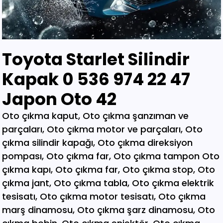
Toyota Starlet Silindir
Kapak 0 536 974 22 47
Japon Oto 42
Oto çıkma kaput, Oto çıkma şanzıman ve parçaları, Oto çıkma motor ve parçaları, Oto çıkma silindir kapağı, Oto çıkma direksiyon pompası, Oto çıkma far, Oto çıkma tampon Oto çıkma kapı, Oto çıkma far, Oto çıkma stop, Oto çıkma jant, Oto çıkma tabla, Oto çıkma elektrik tesisatı, Oto çıkma motor tesisatı, Oto çıkma marş dinamosu, Oto çıkma şarz dinamosu, Oto çıkma bobin, Oto çıkma enjektör, Oto çıkma karbüratör, Oto çıkma şamandıra , Oto çıkma yakıt pompası, Oto çıkma eksoz, Oto çıkma manifold, Oto çıkma katalizör, Oto çıkma beyin, Oto çıkma airbag, Oto çıkma sigorta, Oto çıkma sinyal, Oto hava filitre kazanı, Oto çıkma yağ filtresi, Oto çıkma yakıt filtresi, Oto çıkma debriyaj seti, Oto çıkma fren seti, Oto çıkma kampana, Oto çıkma körük, Oto çıkma fan, Oto çıkma fan davlumbazı, Oto çıkma soğutucu, Oto çıkma radyatör, Oto çıkma klima kompresörü, Oto çıkma bagaj, Oto çıkma su radyatörünü, Oto çıkma klima radyatörü, Oto çıkma interkol radyatörü, Oto çıkma cam, Oto çıkma çamurluk, Oto çıkma davlumbaz, Oto çıkma güneşlik, Oto çıkma kapı kolu, Oto çıkma kapı saçı, Oto çıkma karter, Oto kesme marşpiyel, Oto çıkma panel, Oto çıkma panjur , Oto çıkma sunroof, Oto çıkma arka tampon, Oto çıkma ön tampon, Oto çıkma ayna, Oto çıkma amartisör, Oto çıkma el freni, Oto çıkma el fren tabancası, Oto çıkma direksiyon simidi, Oto çıkma koltuk, Oto çıkma vites topuzu, Oto çıkma göğüs, Oto çıkma torpido, Oto çıkma kilometre saati, Oto çıkma dingil, Oto çıkma blok, Oto çıkma motor bloğu, Oto çıkma krank, Oto çıkma eksantrik mili, Oto çıkma gaz kelebeği, Oto çıkma kompresör, Oto çıkma mafsal, Oto çıkma motor kulağı, Oto çıkma motor, Oto çıkma piston kolu, Oto çıkma segman, Oto çıkma rulman, Oto çıkma turbo, Oto çıkma yağ pompası, Oto çıkma şanzıman dişlisi, Oto çıkma mafsal, Oto çıkma sekromenç, Oto çıkma türbin, Oto çıkma volant, Oto çıkma aks, Oto çıkma akis, Oto çıkma direksiyon kutusu, Oto çıkma direksiyon mili, Oto çıkma helezyon yayı, Oto çıkma körük, Oto çıkma porya, Oto çıkma sis çerçevesi, Oto çıkma kapı menteşesi, Oto çıkma sis farı, Oto çıkma difaransiyel, Oto çıkma traves, Oto çıkma cam motoru, Oto çıkma sinyal, Oto çıkma cam düğmesi, Oto çıkma kapı döşemesi, Oto çıkma cam kirkosu, Oto çıkma kalorifer kutusu, Oto çıkma beşik, Oto çıkma filtre, Oto çıkma konsül, Oto çıkma tampon demiri, Oto çıkma kapı kilidi, Oto çıkma motor takozu, Oto çıkma kampana, Oto çıkma gösterge paneli, Oto çıkma taşıyıcı, Oto kesme tavan, Oto kesme marşpiyel, Oto kesme çamurluk, Oto kesme yarım arka, Oto çıkma hava akış metresi, Oto çıkma vestenhaouse, Oto çıkma vestibhouse, Oto çıkma park sensörü Oto çıkma kapı fitilleri, Oto çıkma cam düğmesi, Oto çıkma motor takozu, Oto çıkma vites topuzu, Oto çıkma far beyni, Oto çıkma motor beyni, Oto çıkma airbag beyni, Oto çıkma abs beyni, Oto çıkma şanzıman beyni, Oto parça, Oto çıkma yedek parça, Oto oto yedek parça, Oto sigorta kutusu, Oto çıkma su bidonu, Oto çıkma teyp, Oto çıkma cd çalar, Oto çıkma rölanti ayarlayıcı, Oto çıkma kolon kilidi, Oto çıkma kapı kilidi, Oto çıkma kapı iç açma kolu, Oto çıkma kapı çıtası, Oto çıkma tavan çıtası, Oto çıkma krank kasnağı, Oto çıkma eksantrik kasnağı, Oto çıkma alt travers, Oto çıkma arka dingil, Oto çıkma fren merkezi, Oto çıkma imop kutus, Oto çıkma sigorta tablası, Oto çıkma klima ekranı, Oto çıkma vakum, Oto çıkma orta havalandırma, Oto çıkma radyo ekranı, Oto çıkma yağ pompası, Oto çıkma şanzıman kulağı, Oto çıkma debriyaj bilyası, Oto çıkma direksiyon spotu, Oto çıkma direksiyon sargısı, Oto çıkma airbag sargısı, Oto çıkma tesisat kablosu, Oto çıkma klima paneli, Oto çıkma ön kapı, Oto çıkma arka kapı, Oto çıkma baskı balata, Oto çıkma volant, Oto çıkma yedek parça, Oto çıkma parça, Oto oto yedek parça, Oto parça, Çıkma parça, Oto çıkma parçaları, Çıkma parçaları, Oto yedek parça, Oto çıkma şanzıman, Oto çıkma hoparlör, Oto çıkma fren vakum, Oto çıkma map sensösrü, Oto çıkma cam silgi motoru, Oto çıkma cam silgi kolu, Oto çıkma flaşö, Oto çıkma vites levyesi, Oto çıkma turbo basınç Oto çıkma vestinghouse, Oto çıkma gaz pedalı, Oto çıkma su bidonu, Oto çıkma ganister, Oto çıkma tampon braketi, Oto çıkma çamurluk davlumbazı, Oto çıkma el fren teli, Oto çıkma şarj dinamosu, Oto çıkma biel kolu, Oto çıkma hava akış metresi, Oto çıkma eksoz sondası, Oto çıkma emme manifoldu, Oto çıkma fincan, Oto çıkma itici horozlar, Oto çıkma piyano mili, Oto çıkma vites halatı, Oto çıkma tavan döşemesi, Oto çıkma sanroof düğmesi, Oto çıkma sanroof camı, Oto çıkma tavan anteni, Oto çıkma kapı bantları, Oto çıkma kapı soketi, Oto çıkma kapı tesisatı, Oto çıkma koltuk ayar düğmesi, Oto çıkma kapı rayı, Oto çıkma şanzıman dişlisi, Oto çıkma reyil borusu, Oto çıkma buji kablosu, Oto çıkma yağ çubuğu, Oto çıkma distribitör kapağı, Oto çıkma termostat, Oto çıkma map sensörü, Oto çıkma motor kaputu, Oto çıkma kapı nikelajı, Oto çıkma tampon nikelajı, Oto çıkma fren disk, Oto çıkma debriyaj rulmanı, Oto çıkma karbüratör, Oto çıkma eksoz takozu, Oto çıkma körük, Oto çıkma cam su deposu, Oto çıkma genleşme kavanozu, Oto çıkma süspansiyon, Oto çıkma devirdaim hortumu, Oto çıkma travers, Oto çıkma yedek su deposu, Oto çıkma emme manifolt, Oto çıkma kaset çalar, Oto çıkma kapı bandı, Oto çıkma eksantrik horuzu, Oto çıkma xenon far beyni, Oto çıkma tampon ızgarası, Oto çıkma cd çalar, Oto çıkma yakıt deposu, Oto çıkma tampon kaplaması, Oto çıkma kaput mandalı, Oto çıkma el fren düğmesi, Oto çıkma dikiz aynası, Oto çıkma yarım motor, Oto çıkma turbo borusu, Oto çıkma dış ayna, Oto çıkma iç ayna, Oto çıkma tozluk kapağı, Oto çıkma tampon alt bagaliti, Oto çıkma toz kapağı, Oto çıkma parça ankara, Oto çıkma parça İstanbul, Oto çıkma parça adana, Oto çıkma parça elağzı, Oto çıkma parça izmir, Oto çıkma parça bursa, Oto çıkma parça Eskişehir, Oto çıkma parça kayseri, Oto çıkma parça Diyarbakır, Oto çıkma parça Şanlıurfa, Oto çıkma parça,Gaziantep Oto çıkma parça ağrı, Oto çıkma parça konya, Oto çıkma parça Yozgat, Oto çıkma parça Nevşehir, Oto çıkma parça Niğde, Oto çıkma parça Antaly, Oto çıkma parça malatya, Oto çıkma parça mardin, Oto çıkma parça van, Oto çıkma parça hakkari, Oto çıkma parça,Erzurum Oto çıkma parça sivas, Oto çıkma parça Trabzon, Oto çıkma parça çorum, Oto çıkma parça samsun, Oto çıkma parça bolu, Oto çıkma parça afyon, Oto parça, Oto yedek parça, Oto oto yedek parça, Oto parçaları, Oto çıkmacı,yıldız sanayi sitesi ostim,otomobil yedek parça, çıkma parça oto yedek parça, Oto çıkma parça Oto parça, Oto çıkma parça , çıkma Oto parça,Adana Oto Çıkma Parça , Adıyaman Oto Çıkma Parça Afyon Oto Çıkma Parça Ağrı Oto Çıkma Parça Aksaray Oto Çıkma Parça Amasya Oto Çıkma Parça Ankara Oto Çıkma Parça Antalya Oto Çıkma Parça Ardahan Oto Çıkma Parça Artvin Oto Çıkma Parça Aydın Oto Çıkma Parça Balıkesir Oto Çıkma Parça Bartın Oto Çıkma Parça Batman Oto Çıkma Parça Bayburt Oto Çıkma Parça Bilecik Oto Çıkma Parça Bingöl Oto Çıkma Parça Bitlis Oto Çıkma Parça Bolu Oto Çıkma Parça Bursa Oto Çıkma Parça Çanakkale Oto Çıkma Parça Çankırı Oto Çıkma Parça Çorum Oto Çıkma Parça Denizli Oto Çıkma Parça Diyarbakır Oto Çıkma Parça Düzce Oto Çıkma Parça Edirne Oto Çıkma Parça Elazığ Oto Çıkma Parça Erzincan Oto Çıkma Parça Erzurum Oto Çıkma Parça Eskişehir Oto Çıkma Parça Gaziantep Oto Çıkma Parça Giresun Oto Çıkma Parça Gümüşhane Oto Çıkma Parça Hakkari Oto Çıkma Parça Hatay Oto Çıkma Parça Iğdır Oto Çıkma Parça Isparta Oto Çıkma Parça İstanbul Oto Çıkma Parça İzmir Oto Çıkma Parça Kahramanmaraş Oto Çıkma Karabük Oto Çıkma Parça Karaman Oto Çıkma Parça Kars Oto Çıkma Parça Kastamonu Oto Çıkma Parça Kayseri Oto Çıkma Parça Kilis Oto Çıkma Parça Kırıkkale Oto Çıkma Parça Kırklareli Oto Çıkma Parça Kırşehir Oto Çıkma Parça Kocaeli Oto Çıkma Parça Konya Oto Çıkma Parça Kütahya Oto Çıkma Parça Malatya Oto Çıkma Parça Manisa Yedek Parça Mardin Oto Çıkma Parça Mersin Oto Çıkma Parça Muğla Oto Çıkma Parça Nevşehir Oto Çıkma Parça Niğde Oto Çıkma Parça Ordu Oto Çıkma Parça Osmaniye Oto Çıkma Parça Rize Oto Çıkma Parça Sakarya Oto Çıkma Parça Samsun Oto Çıkma Parça Şanlıurfa Oto Çıkma Parça Siirt Oto Çıkma Parça Sinop Oto Çıkma Parça Şırnak Oto Çıkma Parça Sivas Oto Çıkma Parça Oto Çıkma Parça Tekirdağ Oto Çıkma Parça Tokat Oto Çıkma Parça Trabzon Oto Çıkma Parça Tunceli Oto Çıkma Parça Uşak Oto Çıkma Parça Van Oto Çıkma Parça Yalova Oto Çıkma Parça Yozgat Oto Çıkma Parça Zonguldak Oto Çıkma Parça Online Oto Çıkma Parça Düzce Oto Çıkma Parça Osmaniye Oto Çıkma Parça Kilis Oto Çıkma Parça Karabük Oto Çıkma Parça Yalova Oto Çıkma Parça Iğdır Oto Çıkma Parça Ardahan Oto Çıkma Parça Bartın Oto Çıkma Parça Şırnak Oto Çıkma Parça Adana Oto Çıkma yedek Parça Adıyaman Oto Çıkma yedek Afyon Oto Çıkma yedek Parça Ağrı Oto Çıkma yedek Parça Aksaray Oto Çıkma yedek Parça Amasya Oto Çıkma yedek Parça Ankara Oto Çıkma yedek Parça Antalya Oto Çıkma yedek Parça Ardahan Oto Çıkma yedek Parça Artvin Oto Çıkma yedek Parça Aydın Oto Çıkma yedek Parça Balıkesir Oto Çıkma yedek Parça Bartın Oto Çıkma yedek Parça Batman Oto Çıkma yedek Parça Bayburt Oto Çıkma yedek Parça Bilecik Oto Çıkma yedek Parça Bingöl Oto Çıkma yedek Parça Bitlis Oto Çıkma yedek Parça Bolu Oto Çıkma yedek Parça Bursa Oto Çıkma yedek Parça Çanakkale Oto Çıkma yedek Çankırı Oto Çıkma yedek Parça Çorum Oto Çıkma yedek Parça Denizli Oto Çıkma yedek Parça Diyarbakır Oto Çıkma yedek Düzce Oto Çıkma yedek Parça Edirne Oto Çıkma yedek Parça Elazığ Oto Çıkma yedek Parça Erzincan Oto Çıkma yedek Parça Erzurum Oto Çıkma yedek Parça Eskişehir Oto Çıkma yedek Parça Gaziantep Oto Çıkma yedek Giresun Oto Çıkma yedek Parça Gümüşhane Oto Çıkma yedek Hakkari Oto Çıkma yedek Parça Hatay Oto Çıkma yedek Parça Iğdır Oto Çıkma yedek Parça Isparta Oto Çıkma yedek Parça İstanbul Oto Çıkma yedek Parça İzmir Oto Çıkma yedek Parça Kahramanmaraş Oto Çıkma Karabük Oto Çıkma yedek Parça Karaman Oto Çıkma yedek Parça Kars Oto Çıkma yedek Parça Kastamonu Oto Çıkma yedek Kayseri Oto Çıkma yedek Parça Kilis Oto Çıkma yedek Parça Oto Çıkma Şarj Dinamosu, Oto Çıkma Taban Döşemeleri, Tekirdağ O