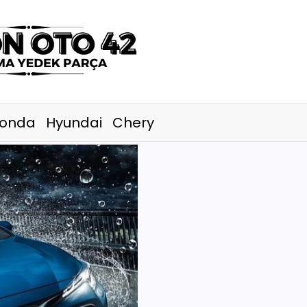
onda
Hyundai
Chery