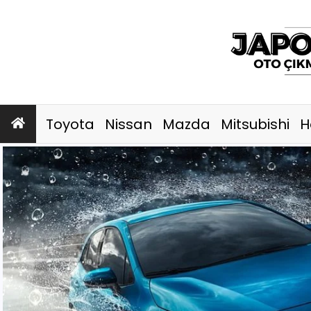
Toyota
Nissan
Mazda
Mitsubishi
H