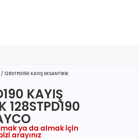
/ 128STPD190 KAYIŞ EKSANTİRİK
D190 KAYIŞ
K 128STPD190
AYCO
amak ya da almak için
bizi arayınız