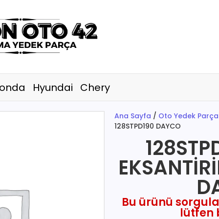
onda
Hyundai
Chery
Ana Sayfa
/
Oto Yedek Parça
128STPD190 DAYCO
128STP
EKSANTİRİ
D
Bu ürünü sorgul
lütfen 